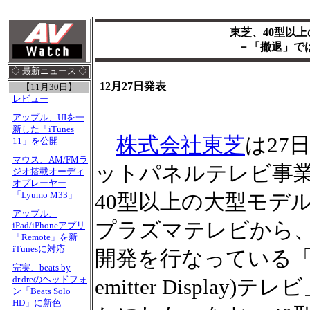
東芝、40型以上
－「撤退」で
◇ 最新ニュース ◇
12月27日発表
【11月30日】
レビュー
アップル、UIを一
新した「iTunes
株式会社東芝
は27
11」を公開
マウス、AM/FMラ
ットパネルテレビ事
ジオ搭載オーディ
オプレーヤー
「Lyumo M33」
40型以上の大型モデ
アップル、
プラズマテレビから
iPad/iPhoneアプリ
「Remote」を新
iTunesに対応
開発を行なっている「SED(Sur
完実、beats by
dr.dreのヘッドフォ
emitter Displ
ン「Beats Solo
HD」に新色