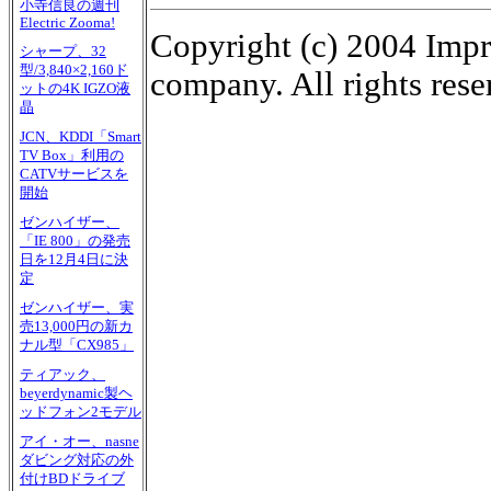
小寺信良の週刊
Electric Zooma!
Copyright (c) 2004 Impr
シャープ、32
型/3,840×2,160ド
company. All rights rese
ットの4K IGZO液
晶
JCN、KDDI「Smart
TV Box」利用の
CATVサービスを
開始
ゼンハイザー、
「IE 800」の発売
日を12月4日に決
定
ゼンハイザー、実
売13,000円の新カ
ナル型「CX985」
ティアック、
beyerdynamic製ヘ
ッドフォン2モデル
アイ・オー、nasne
ダビング対応の外
付けBDドライブ