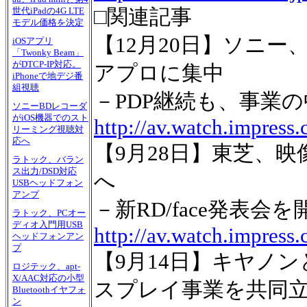
□関連記事
世代iPadの4G LTE
モデル価格を決定
【12月20日】ソニー
iOSアプリ
「Twonky Beam」
がDTCP-IP対応。
アプロに集中
iPhoneで地デジ番
組視聴
－PDP継続も、事業
ソニーBDレコーダ
がiOS機器でのスト
http://av.watch.impress
リーミング視聴対
応へ
【9月28日】東芝、映
ラトック、バラン
ス出力/DSD対応
へ
USBヘッドフォン
アンプ
－新RD/face発表会を
ラトック、PCオー
ディオ入門用USB
http://av.watch.impress
ヘッドフォンアン
プ
【9月14日】キヤノン
ロジテック、apt-
X/AAC対応の小型
スプレイ事業を共同
Bluetoothイヤフォ
ン