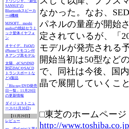
スして以降、プラズ
ドウシシャ、“新生
SANSUI”の
なかった。なお、SED
Bluetoothスピーカ
ー4機種
パネルの量産が開始さ
MJSOFT、moshi
audioの焼結セラミ
ック筐体イヤフォ
定されているが、「2
ン
モデルが発売される予
オヤイデ、FiiOの
iPhoneリモコン付
きアンプ黒モデル
開始当初は50型など
太陽、dCSのDSD
対応DACやSACD
で、同社は今後、国内
トランスポートな
ど4製品
晶で展開していくこ
「Blu-ray/DVD発売
日一覧」11月29日
の更新情報
ダイジェストニュ
ース(11月30日)
□東芝のホームページ
【11月29日】
レビュー
http://www.toshiba.co.jp
au、iPad miniと第4