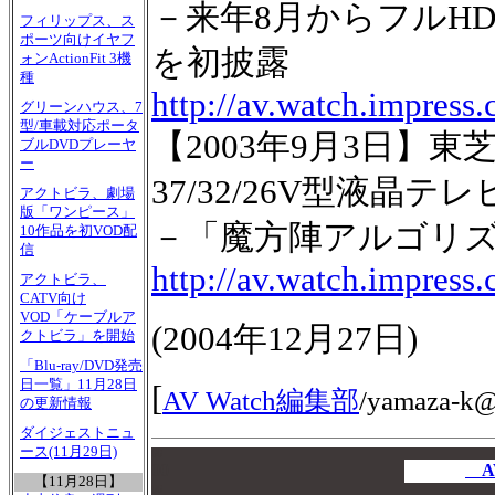
－来年8月からフルHD
フィリップス、ス
ポーツ向けイヤフ
を初披露
ォンActionFit 3機
種
http://av.watch.impress
グリーンハウス、7
型/車載対応ポータ
【2003年9月3日】
ブルDVDプレーヤ
ー
37/32/26V型液晶テレ
アクトビラ、劇場
版「ワンピース」
－「魔方陣アルゴリズム
10作品を初VOD配
信
http://av.watch.impress
アクトビラ、
CATV向け
VOD「ケーブルア
(
2004年12月27日
)
クトビラ」を開始
「Blu-ray/DVD発売
日一覧」11月28日
[
AV Watch編集部
/
yamaza-k@i
の更新情報
ダイジェストニュ
ース(11月29日)
00
00
A
【11月28日】
00