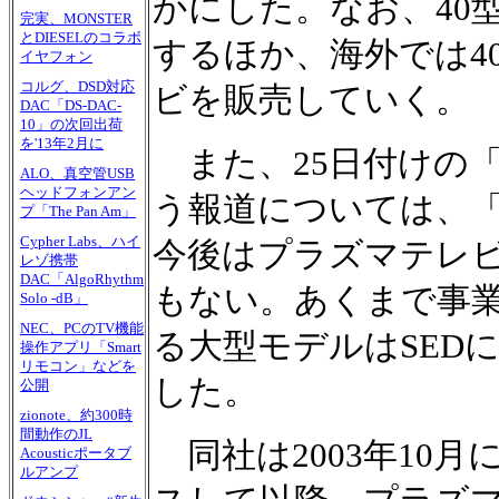
かにした。なお、40
完実、MONSTER
とDIESELのコラボ
するほか、海外では4
イヤフォン
コルグ、DSD対応
ビを販売していく。
DAC「DS-DAC-
10」の次回出荷
を'13年2月に
また、25日付けの
ALO、真空管USB
ヘッドフォンアン
う報道については、
プ「The Pan Am」
Cypher Labs、ハイ
今後はプラズマテレ
レゾ携帯
DAC「AlgoRhythm
もない。あくまで事
Solo -dB」
NEC、PCのTV機能
る大型モデルはSED
操作アプリ「Smart
リモコン」などを
した。
公開
zionote、約300時
間動作のJL
同社は2003年10月に
Acousticポータブ
ルアンプ