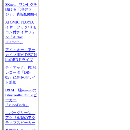
SKnet、ワンセグを
聴ける「地デラ
ジ」。直販8,980円
ATOMIC FLOYD、
イヤーフック/リモ
コン付きイヤフォ
ン「AirJax
+Remote」
アイ・オー、アー
カイブ用M-DISC対
応のBDドライブ
ティアック、PCM
レコーダ「DR-
05」に新色ホワイ
ト追加
D&M、独sonoroの
Bluetooth/iPodスピ
ーカー
「cuboDock」
エバーグリーン、
アクリル製のアク
ティブスピーカー