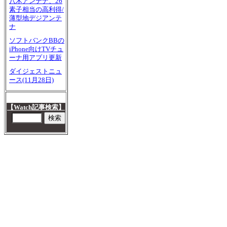
八木アンテナ、26
素子相当の高利得/
薄型地デジアンテ
ナ
ソフトバンクBBの
iPhone向けTVチュ
ーナ用アプリ更新
ダイジェストニュ
ース(11月28日)
【Watch記事検索】