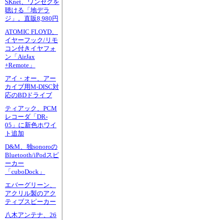
SKnet、ワンセグを
聴ける「地デラ
ジ」。直販8,980円
ATOMIC FLOYD、
イヤーフック/リモ
コン付きイヤフォ
ン「AirJax
+Remote」
アイ・オー、アー
カイブ用M-DISC対
応のBDドライブ
ティアック、PCM
レコーダ「DR-
05」に新色ホワイ
ト追加
D&M、独sonoroの
Bluetooth/iPodスピ
ーカー
「cuboDock」
エバーグリーン、
アクリル製のアク
ティブスピーカー
八木アンテナ、26