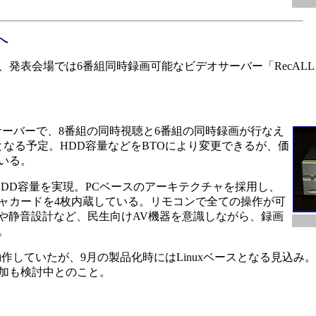
へ
発表会場では6番組同時録画可能なビデオサーバー「RecAL
デオサーバーで、8番組の同時視聴と6番組の同時録画が行なえ
なる予定。HDD容量などをBTOにより変更できるが、価
いる。
のHDD容量を実現。PCベースのアーキテクチャを採用し、
ャカードを4枚内蔵している。リモコンで全ての操作が可
約や静音設計など、民生向けAV機器を意識しながら、録画
。
で動作していたが、9月の製品化時にはLinuxベースとなる見込み
加も検討中とのこと。