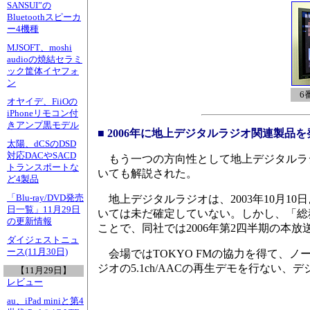
SANSUI”の
Bluetoothスピーカ
ー4機種
MJSOFT、moshi
audioの焼結セラミ
ック筐体イヤフォ
ン
6
オヤイデ、FiiOの
iPhoneリモコン付
きアンプ黒モデル
■ 2006年に地上デジタルラジオ関連製品を
太陽、dCSのDSD
対応DACやSACD
もう一つの方向性として地上デジタルラ
トランスポートな
いても解説された。
ど4製品
「Blu-ray/DVD発売
地上デジタルラジオは、2003年10月1
日一覧」11月29日
いては未だ確定していない。しかし、「総
の更新情報
ことで、同社では2006年第2四半期の本
ダイジェストニュ
ース(11月30日)
会場ではTOKYO FMの協力を得て、ノ
ジオの5.1ch/AACの再生デモを行ない
【11月29日】
レビュー
au、iPad miniと第4