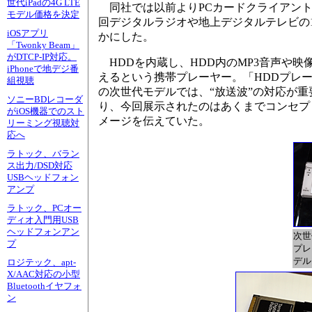
世代iPadの4G LTE
同社では以前よりPCカードクライアント
モデル価格を決定
回デジタルラジオや地上デジタルテレビの
iOSアプリ
かにした。
「Twonky Beam」
がDTCP-IP対応。
HDDを内蔵し、HDD内のMP3音声や映
iPhoneで地デジ番
えるという携帯プレーヤー。「HDDプレ
組視聴
の次世代モデルでは、“放送波”の対応が重
ソニーBDレコーダ
り、今回展示されたのはあくまでコンセプ
がiOS機器でのスト
メージを伝えていた。
リーミング視聴対
応へ
ラトック、バラン
ス出力/DSD対応
USBヘッドフォン
アンプ
ラトック、PCオー
ディオ入門用USB
ヘッドフォンアン
次世
プ
プレ
デル
ロジテック、apt-
X/AAC対応の小型
Bluetoothイヤフォ
ン