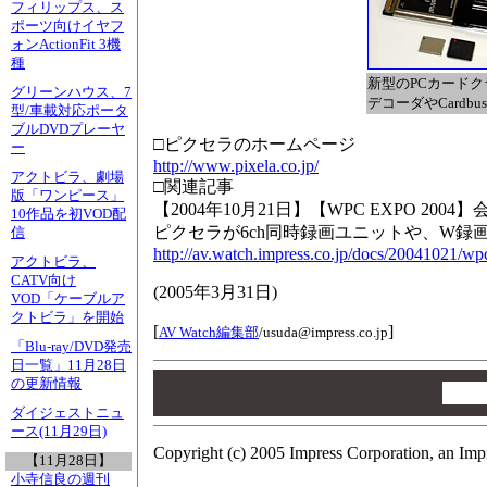
フィリップス、ス
ポーツ向けイヤフ
ォンActionFit 3機
種
新型のPCカードク
グリーンハウス、7
デコーダやCardb
型/車載対応ポータ
ブルDVDプレーヤ
□ピクセラのホームページ
ー
http://www.pixela.co.jp/
アクトビラ、劇場
□関連記事
版「ワンピース」
【2004年10月21日】【WPC EXPO 2004
10作品を初VOD配
ピクセラが6ch同時録画ユニットや、W録画
信
http://av.watch.impress.co.jp/docs/20041021/w
アクトビラ、
CATV向け
(
2005年3月31日
)
VOD「ケーブルア
クトビラ」を開始
[
]
AV Watch編集部
/
usuda@impress.co.jp
「Blu-ray/DVD発売
日一覧」11月28日
00
の更新情報
00
00
ダイジェストニュ
ース(11月29日)
Copyright (c) 2005 Impress Corporation, an Imp
【11月28日】
小寺信良の週刊