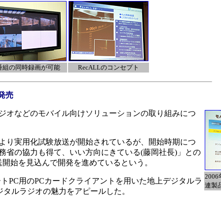
番組の同時録画が可能
RecALLのコンセプト
発売
ジオなどのモバイル向けソリューションの取り組みにつ
0日より実用化試験放送が開始されているが、開始時期につ
務省の協力も得て、いい方向にきている(藤岡社長)」との
放送開始を見込んで開発を進めているという。
20
ートPC用のPCカードクライアントを用いた地上デジタルラ
連製
、デジタルラジオの魅力をアピールした。