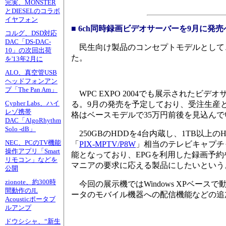
完実、MONSTER
とDIESELのコラボ
イヤフォン
■ 6ch同時録画ビデオサーバーを9月に発売
コルグ、DSD対応
DAC「DS-DAC-
民生向け製品のコンセプトモデルとして、
10」の次回出荷
た。
を'13年2月に
ALO、真空管USB
ヘッドフォンアン
プ「The Pan Am」
WPC EXPO 2004でも展示されたビ
Cypher Labs、ハイ
る。9月の発売を予定しており、受注生産と
レゾ携帯
格はベースモデルで35万円前後を見込んで
DAC「AlgoRhythm
Solo -dB」
250GBのHDDを4台内蔵し、1TB以上
NEC、PCのTV機能
「
PIX-MPTV/P8W
」相当のテレビキャプチ
操作アプリ「Smart
能となっており、EPGを利用した録画予
リモコン」などを
マニアの要求に応える製品にしたいという
公開
zionote、約300時
今回の展示機ではWindows XPベース
間動作のJL
ータのモバイル機器への配信機能などの追
Acousticポータブ
ルアンプ
ドウシシャ、“新生