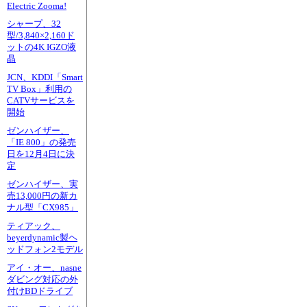
Electric Zooma!
シャープ、32
型/3,840×2,160ド
ットの4K IGZO液
晶
JCN、KDDI「Smart
TV Box」利用の
CATVサービスを
開始
ゼンハイザー、
「IE 800」の発売
日を12月4日に決
定
ゼンハイザー、実
売13,000円の新カ
ナル型「CX985」
ティアック、
beyerdynamic製ヘ
ッドフォン2モデル
アイ・オー、nasne
ダビング対応の外
付けBDドライブ