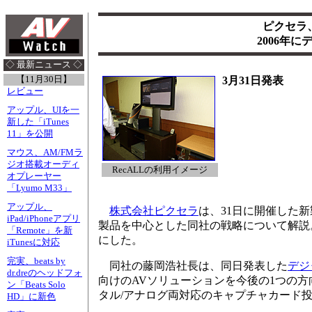
ピクセラ
2006年
◇ 最新ニュース ◇
【11月30日】
3月31日発表
レビュー
アップル、UIを一
新した「iTunes
11」を公開
マウス、AM/FMラ
ジオ搭載オーディ
RecALLの利用イメージ
オプレーヤー
「Lyumo M33」
アップル、
株式会社ピクセラ
は、31日に開催した
iPad/iPhoneアプリ
製品を中心とした同社の戦略について解説
「Remote」を新
にした。
iTunesに対応
完実、beats by
同社の藤岡浩社長は、同日発表した
デジ
dr.dreのヘッドフォ
向けのAVソリューションを今後の1つの
ン「Beats Solo
タル/アナログ両対応のキャプチャカード
HD」に新色