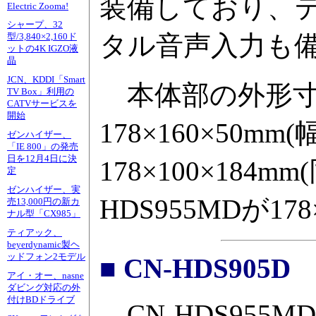
装備しており、
Electric Zooma!
シャープ、32
タル音声入力も
型/3,840×2,160ド
ットの4K IGZO液
晶
JCN、KDDI「Smart
本体部の外形寸法は
TV Box」利用の
CATVサービスを
開始
178×160×50m
ゼンハイザー、
「IE 800」の発売
日を12月4日に決
178×100×18
定
ゼンハイザー、実
HDS955MDが1
売13,000円の新カ
ナル型「CX985」
ティアック、
beyerdynamic製ヘ
ッドフォン2モデル
■ CN-HDS905D
アイ・オー、nasne
ダビング対応の外
付けBDドライブ
CN-HDS955