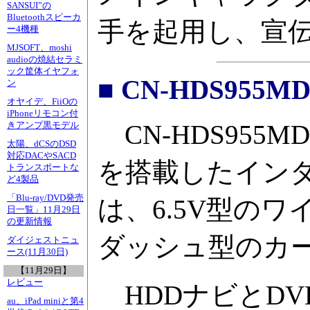
SANSUI”の
Bluetoothスピーカ
手を起用し、宣
ー4機種
MJSOFT、moshi
audioの焼結セラミ
ック筐体イヤフォ
■ CN-HDS955M
ン
オヤイデ、FiiOの
iPhoneリモコン付
CN-HDS955
きアンプ黒モデル
太陽、dCSのDSD
対応DACやSACD
を搭載したインダッ
トランスポートな
ど4製品
「Blu-ray/DVD発売
は、6.5V型の
日一覧」11月29日
の更新情報
ダッシュ型のカ
ダイジェストニュ
ース(11月30日)
【11月29日】
レビュー
HDDナビとDV
au、iPad miniと第4