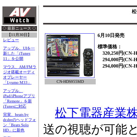
松
◇ 最新ニュース ◇
【11月30日】
6月10日発売
レビュー
標準価格：
アップル、UIを一
320,250円(CN-H
新した「iTunes
11」を公開
294,000円(CN-H
294,000円(CN-H
マウス、AM/FMラ
ジオ搭載オーディ
オプレーヤー
CN-HDS955MD
「Lyumo M33」
アップル、
iPad/iPhoneアプリ
「Remote」を新
iTunesに対応
松下電器産業
完実、beats by
dr.dreのヘッドフォ
送の視聴が可能とな
ン「Beats Solo
HD」に新色