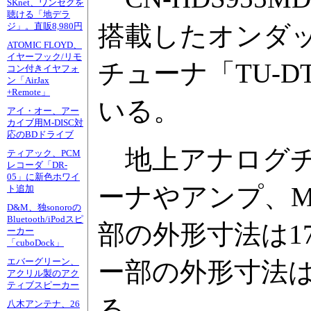
SKnet、ワンセグを
聴ける「地デラ
搭載したオンダッ
ジ」。直販8,980円
ATOMIC FLOYD、
イヤーフック/リモ
チューナ「TU-D
コン付きイヤフォ
ン「AirJax
+Remote」
いる。
アイ・オー、アー
カイブ用M-DISC対
応のBDドライブ
地上アナログチ
ティアック、PCM
レコーダ「DR-
05」に新色ホワイ
ーナやアンプ、
ト追加
D&M、独sonoroの
Bluetooth/iPodスピ
部の外形寸法は178
ーカー
「cuboDock」
エバーグリーン、
ー部の外形寸法は1
アクリル製のアク
ティブスピーカー
る。
八木アンテナ、26