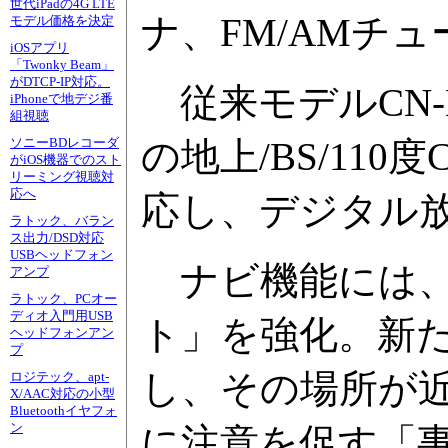
世代iPadの4G LTE
ナ、FM/AMチュ
モデル価格を決定
iOSアプリ
「Twonky Beam」
がDTCP-IP対応。
従来モデルCN-
iPhoneで地デジ番
組視聴
の地上/BS/11
ソニーBDレコーダ
がiOS機器でのスト
リーミング視聴対
応へ
応し、デジタル
ラトック、バラン
ス出力/DSD対応
USBヘッドフォン
ナビ機能には、
アンプ
ラトック、PCオー
ディオ入門用USB
ト」を強化。新た
ヘッドフォンアン
プ
し、その場所が
ロジテック、apt-
X/AAC対応の小型
Bluetoothイヤフォ
ン
に注意を促す「事