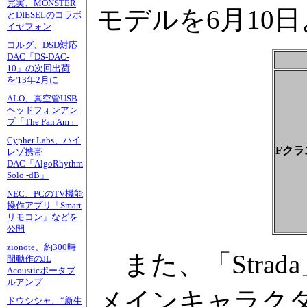
完実、MONSTER
モデルを6月10
とDIESELのコラボ
イヤフォン
コルグ、DSD対応
DAC「DS-DAC-
10」の次回出荷
を'13年2月に
ALO、真空管USB
ヘッドフォンアン
プ「The Pan Am」
Cypher Labs、ハイ
Fクラ
レゾ携帯
DAC「AlgoRhythm
Solo -dB」
NEC、PCのTV機能
操作アプリ「Smart
リモコン」などを
公開
zionote、約300時
また、「Stra
間動作のJL
Acousticポータブ
ルアンプ
メインキャラク
ドウシシャ、“新生