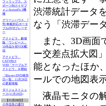
フィリップス、ス
ポーツ向けイヤフ
渋滞統計データ
ォンActionFit 3機
種
グリーンハウス、7
なう「渋滞デー
型/車載対応ポータ
ブルDVDプレーヤ
ー
また、3D画面
アクトビラ、劇場
版「ワンピース」
10作品を初VOD配
ー交差点拡大図
信
アクトビラ、
CATV向け
能となったほか、
VOD「ケーブルア
クトビラ」を開始
「Blu-ray/DVD発売
ールでの地図表
日一覧」11月28日
の更新情報
ダイジェストニュ
液晶モニタの解像
ース(11月29日)
【11月28日】
小寺信良の週刊