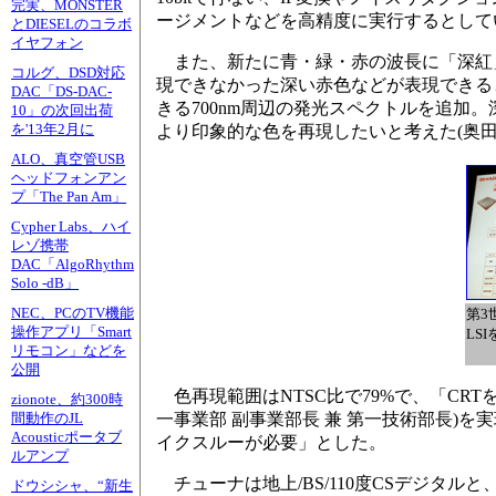
完実、MONSTER
ージメントなどを高精度に実行するとして
とDIESELのコラボ
イヤフォン
また、新たに青・緑・赤の波長に「深紅
コルグ、DSD対応
現できなかった深い赤色などが表現できる
DAC「DS-DAC-
きる700nm周辺の発光スペクトルを追
10」の次回出荷
を'13年2月に
より印象的な色を再現したいと考えた(奥田
ALO、真空管USB
ヘッドフォンアン
プ「The Pan Am」
Cypher Labs、ハイ
レゾ携帯
DAC「AlgoRhythm
Solo -dB」
NEC、PCのTV機能
第3
操作アプリ「Smart
LS
リモコン」などを
公開
色再現範囲はNTSC比で79%で、「CR
zionote、約300時
一事業部 副事業部長 兼 第一技術部長)
間動作のJL
Acousticポータブ
イクスルーが必要」とした。
ルアンプ
チューナは地上/BS/110度CSデジタ
ドウシシャ、“新生