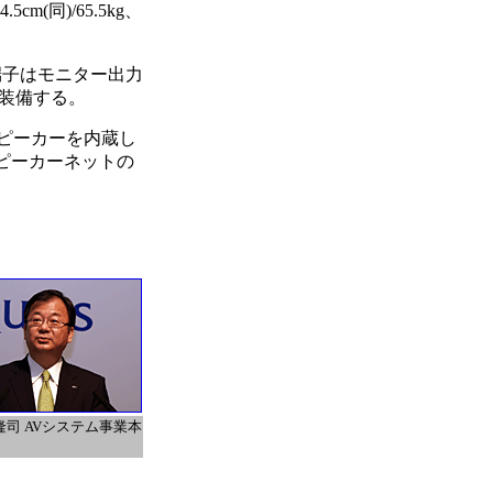
cm(同)/65.5kg、
力端子はモニター出力
も装備する。
スピーカーを内蔵し
ピーカーネットの
隆司 AVシステム事業本