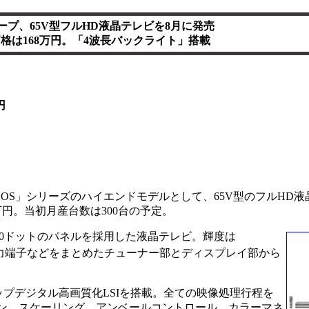
ープ、65V型フルHD液晶テレビを8月に発売
格は168万円。「4波長バックライト」搭載
円
OS」シリーズのハイエンドモデルとして、65V型のフルHD液晶
8万円。当初月産台数は300台の予定。
,080ドットのパネルを採用した液晶テレビ。輝度は
出力端子などをまとめたチューナー部とディスプレイ部から
プデジタル高画質化LSIを搭載。全ての映像処理行程を
クション、スケーリング、アンベールコントロール、カラーマネ