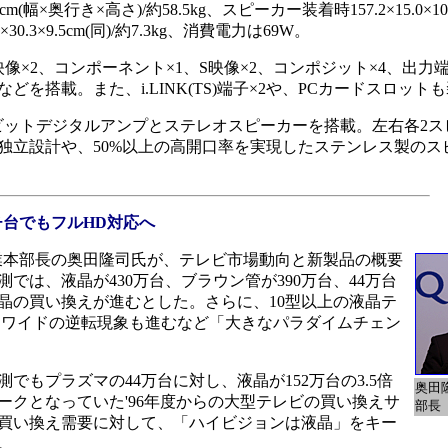
m(幅×奥行き×高さ)/約58.5kg、スピーカー装着時157.2×15.0×104.5
.3×9.5cm(同)/約7.3kg、消費電力は69W。
D4映像×2、コンポーネント×1、S映像×2、コンポジット×4、出
を搭載。また、i.LINK(TS)端子×2や、PCカードスロット
1ビットデジタルアンプとステレオスピーカーを搭載。左右各2
の独立設計や、50%以上の高開口率を実現したステンレス製のス
チ台でもフルHD対応へ
本部長の奥田隆司氏が、テレビ市場動向と新製品の概要
測では、液晶が430万台、ブラウン管が390万台、44万台
晶の買い換えが進むとした。さらに、10型以上の液晶テ
万台とワイドの逆転現象も進むなど「大きなパラダイムチェン
もプラズマの44万台に対し、液晶が152万台の3.5倍
奥田
ークとなっていた'96年度からの大型テレビの買い換えサ
部長
買い換え需要に対して、「ハイビジョンは液晶」をキー
。