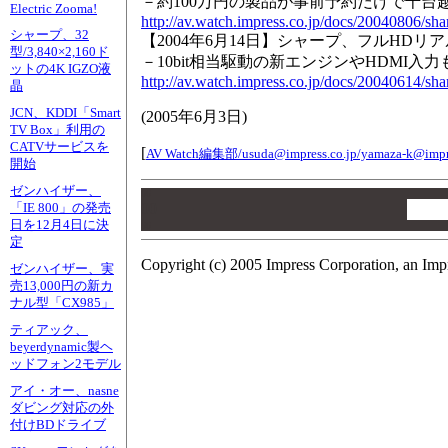
－約100万円の製品が事前予約だけで千台
Electric Zooma!
http://av.watch.impress.co.jp/docs/20040806/sh
シャープ、32
【2004年6月14日】シャープ、フルHDリ
型/3,840×2,160ド
－10bit相当駆動の新エンジンやHDMI入力
ットの4K IGZO液
http://av.watch.impress.co.jp/docs/20040614/sh
晶
JCN、KDDI「Smart
(
2005年6月3日
)
TV Box」利用の
CATVサービスを
[
AV Watch編集部/
usuda@impress.co.jp/yamaza-k@impre
開始
ゼンハイザー、
00
00
「IE 800」の発売
日を12月4日に決
00
定
Copyright (c) 2005 Impress Corporation, an Imp
ゼンハイザー、実
売13,000円の新カ
ナル型「CX985」
ティアック、
beyerdynamic製ヘ
ッドフォン2モデル
アイ・オー、nasne
ダビング対応の外
付けBDドライブ