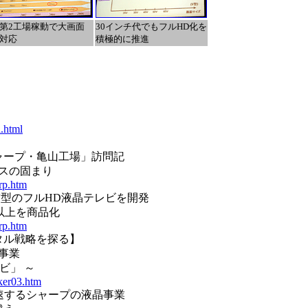
第2工場稼動で大画面
30インチ代でもフルHD化を
対応
積極的に推進
.html
ャープ・亀山工場」訪問記
スの固まり
rp.htm
5V型のフルHD液晶テレビを開発
型以上を商品化
rp.htm
ジタル戦略を探る】
事業
ビ」 ～
ker03.htm
で加速するシャープの液晶事業