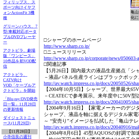
フィリップス、ス
ポーツ向けイヤフ
亀山
ォンActionFit 3機
化に
種
グリーンハウス、7
型/車載対応ポータ
ブルDVDプレーヤ
□シャープのホームページ
ー
http://www.sharp.co.jp/
アクトビラ、劇場
□ニュースリリース
版「ワンピース」
http://www.sharp.co.jp/corporate/news/050603-a
10作品を初VOD配
□関連記事
信
【5月26日】国内最大の液晶生産拠点「シ
アクトビラ、
－液晶パネル生産ラインはブラックボック
CATV向け
http://av.watch.impress.co.jp/docs/20050526/sha
VOD「ケーブルア
【2004年10月5日】シャープ、世界最大6
クトビラ」を開始
－CEATECで参考展示。来年度中に50V
「Blu-ray/DVD発売
http://av.watch.impress.co.jp/docs/20041005/sha
日一覧」11月28日
【2004年9月16日】【家電メーカーのデ
の更新情報
シャープ、液晶を軸に据えるデジタル家電
ダイジェストニュ
～ “安売り”イメージを払拭した「亀山テレ
ース(11月29日)
http://av.watch.impress.co.jp/docs/20040916/ma
【11月28日】
【2004年8月6日】45型AQUOSの好調
小寺信良の週刊