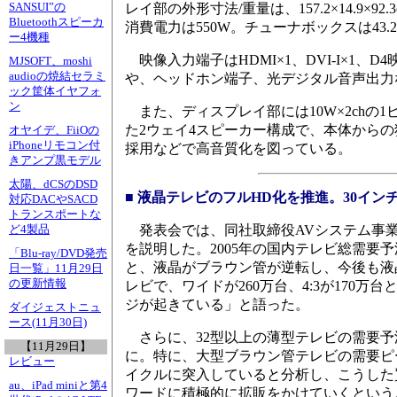
SANSUI”の
レイ部の外形寸法/重量は、157.2×14.9×92.3c
Bluetoothスピーカ
消費電力は550W。チューナボックスは43.2×30
ー4機種
映像入力端子はHDMI×1、DVI-I×1、
MJSOFT、moshi
audioの焼結セラミ
や、ヘッドホン端子、光デジタル音声出力など
ック筐体イヤフォ
ン
また、ディスプレイ部には10W×2chの
た2ウェイ4スピーカー構成で、本体から
オヤイデ、FiiOの
iPhoneリモコン付
採用などで高音質化を図っている。
きアンプ黒モデル
太陽、dCSのDSD
■ 液晶テレビのフルHD化を推進。30イン
対応DACやSACD
トランスポートな
発表会では、同社取締役AVシステム事業
ど4製品
を説明した。2005年の国内テレビ総需要予
「Blu-ray/DVD発売
と、液晶がブラウン管が逆転し、今後も液
日一覧」11月29日
の更新情報
レビで、ワイドが260万台、4:3が170
ジが起きている」と語った。
ダイジェストニュ
ース(11月30日)
さらに、32型以上の薄型テレビの需要予測で
【11月29日】
に。特に、大型ブラウン管テレビの需要ピ
レビュー
イクルに突入していると分析し、こうした
au、iPad miniと第4
ワードに積極的に拡販をかけていくという