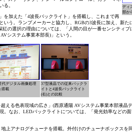
いる。
ディ
部か
」を加えた「4波長バックライト」を搭載し、これまで再
という。ランプメーカーと協力し、RGBの3波長に加え、新た
加。深紅の選択の理由については、「人間の目が一番センシティブ
AVシステム事業本部長)」という。
世代デジタル画像処理
37型液晶での従来バックラ
Iを搭載
イトと4波長バックライト
(右)との比較
Tを超える色表現域の広さ」(西原通陽 AVシステム事業本部液晶
を実現。なお、LEDバックライトについては、「発光効率などの
ルと、地上アナログチューナを搭載。外付けのチューナボックスを