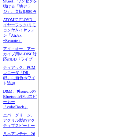
SKnet、ワンセグを
聴ける「地デラ
ジ」。直販8,980円
ATOMIC FLOYD、
イヤーフック/リモ
コン付きイヤフォ
ン「AirJax
+Remote」
アイ・オー、アー
カイブ用M-DISC対
応のBDドライブ
ティアック、PCM
レコーダ「DR-
05」に新色ホワイ
ト追加
D&M、独sonoroの
Bluetooth/iPodスピ
ーカー
「cuboDock」
エバーグリーン、
アクリル製のアク
ティブスピーカー
八木アンテナ、26