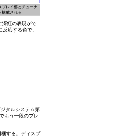
スプレイ部とチューナ
ら構成される
に深紅の表現がで
に反応する色で、
デジタルシステム第
面でもう一段のブレ
同梱する。ディスプ