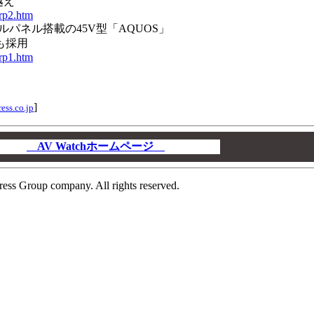
越え
arp2.htm
アルパネル搭載の45V型「AQUOS」
も採用
arp1.htm
]
ss.co.jp
AV Watchホームページ
00
ress Group company. All rights reserved.