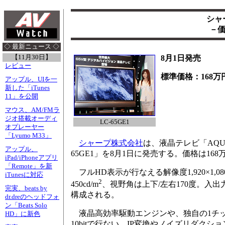
シャ
－価
◇ 最新ニュース ◇
【11月30日】
8月1日発売
レビュー
標準価格：168万
アップル、UIを一
新した「iTunes
11」を公開
マウス、AM/FMラ
ジオ搭載オーディ
LC-65GE1
オプレーヤー
「Lyumo M33」
シャープ株式会社
は、液晶テレビ「AQU
アップル、
65GE1」を8月1日に発売する。価格は16
iPad/iPhoneアプリ
「Remote」を新
フルHD表示が行なえる解像度1,920×1
iTunesに対応
2
450cd/m
、視野角は上下/左右170度。入
完実、beats by
構成される。
dr.dreのヘッドフォ
ン「Beats Solo
液晶高効率駆動エンジンや、独自の1チッ
HD」に新色
10bitで行ない、IP変換やノイズリダ