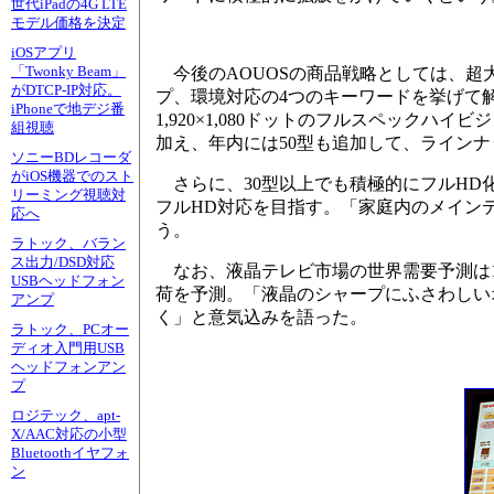
世代iPadの4G LTE
モデル価格を決定
iOSアプリ
「Twonky Beam」
今後のAOUOSの商品戦略としては、超
がDTCP-IP対応。
プ、環境対応の4つのキーワードを挙げて解
iPhoneで地デジ番
1,920×1,080ドットのフルスペックハ
組視聴
加え、年内には50型も追加して、ライン
ソニーBDレコーダ
がiOS機器でのスト
さらに、30型以上でも積極的にフルHD化
リーミング視聴対
フルHD対応を目指す。「家庭内のメイン
応へ
う。
ラトック、バラン
ス出力/DSD対応
なお、液晶テレビ市場の世界需要予測は1,5
USBヘッドフォン
荷を予測。「液晶のシャープにふさわしい
アンプ
く」と意気込みを語った。
ラトック、PCオー
ディオ入門用USB
ヘッドフォンアン
プ
ロジテック、apt-
X/AAC対応の小型
Bluetoothイヤフォ
ン