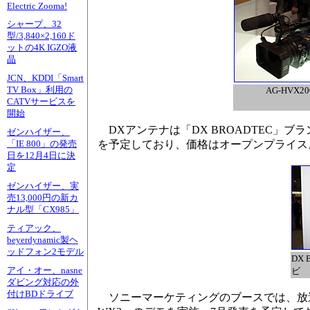
Electric Zooma!
シャープ、32
型/3,840×2,160ド
ットの4K IGZO液
晶
JCN、KDDI「Smart
TV Box」利用の
AG-HVX20
CATVサービスを
開始
DXアンテナは「DX BROADTEC」ブラン
ゼンハイザー、
を予定しており、価格はオープンプライス
「IE 800」の発売
日を12月4日に決
定
ゼンハイザー、実
売13,000円の新カ
ナル型「CX985」
ティアック、
beyerdynamic製ヘ
ッドフォン2モデル
DX
アイ・オー、nasne
ビ
ダビング対応の外
付けBDドライブ
ソニーマーケティングのブースでは、放送業務