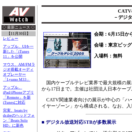
CAT
－デジタ
◇ 最新ニュース ◇
【11月30日】
会期：6月15日か
レビュー
会場：東京ビッグ
アップル、UIを一
新した「iTunes
入場料：無料
11」を公開
マウス、AM/FMラ
ジオ搭載オーディ
オプレーヤー
「Lyumo M33」
国内ケーブルテレビ業界で最大規模の展示会
アップル、
から17日まで。主催は社団法人日本ケーブ
iPad/iPhoneアプリ
「Remote」を新
CATV関連業者向けの展示が中心の「ハ
iTunesに対応
イヤーゾーン」から構成される。なお、入
完実、beats by
dr.dreのヘッドフォ
ン「Beats Solo
■ デジタル放送対応STBが多数展示
HD」に新色