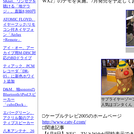
WX2」のデモを実施。7月発売を予定しており
SKnet、ワンセグを
聴ける「地デラ
ジ」。直販8,980円
ATOMIC FLOYD、
イヤーフック/リモ
コン付きイヤフォ
ン「AirJax
+Remote」
アイ・オー、アー
カイブ用M-DISC対
応のBDドライブ
ティアック、PCM
レコーダ「DR-
05」に新色ホワイ
ト追加
D&M、独sonoroの
Bluetooth/iPodスピ
サプライヤーゾー
ーカー
人気はゴンタくん
「cuboDock」
エバーグリーン、
□ケーブルテレビ2005のホームページ
アクリル製のアク
http://www.catv-f.com/
ティブスピーカー
□関連記事
八木アンテナ、26
【6月8日】NEC、TVとWebが同時表示で