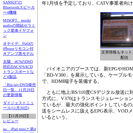
SANSUI”の
年1月頃を予定しており、CATV事業者向
Bluetoothスピーカ
ー4機種
MJSOFT、moshi
audioの焼結セラミ
ック筐体イヤフォ
ン
オヤイデ、FiiOの
iPhoneリモコン付
災害情報もネット
きアンプ黒モデル
配信
太陽、dCSのDSD
対応DACやSACD
パイオニアのブースでは、新EPGやHDMI
トランスポートな
「BD-V300」を展示している。ケーブ
ど4製品
で、HDMI端子を装備する。
「Blu-ray/DVD発売
日一覧」11月29日
ともに地上/BS/110度CSデジタル放送
の更新情報
方式に、V370はトランスモジュレーショ
ダイジェストニュ
ているが、最大の強化ポイントしているのが
ース(11月30日)
送をシームレスに扱えるEPG表示、VO
【11月29日】
いるという。
レビュー
au、iPad miniと第4