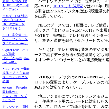
ハードウェアゾーンでは、送出側のCAT
完実、MONSTER
とDIESELのコラボ
応のSTB。
JEITAによる調査
では2005年
イヤフォン
る割合は27.6%とデジタル放送視聴世帯の
を出展している。
コルグ、DSD対応
DAC「DS-DAC-
10」の次回出荷
NECのブースでは、1画面にテレビ放送
を'13年2月に
ボックス「楽ビジョン(CM4700T)」を出
ALO、真空管USB
たSTBで、特徴は、テレビ放送とインター
ヘッドフォンアン
り、放送と通信を融合させたサービスが実
プ「The Pan Am」
たとえば、テレビ視聴は通常のデジタル放送
Cypher Labs、ハイ
レゾ携帯
ースで流すデータ放送や緊急放送なども同時
DAC「AlgoRhythm
オオンデマンド)サービスとの連携機能の
Solo -dB」
NEC、PCのTV機能
操作アプリ「Smart
VODのコーデックはMPEG-2/MPEG-4、
リモコン」などを
公開
ロットの変更により、ケーブルモデムの内蔵
あわせて対応できるという。
zionote、約300時
間動作のJL
地上デジタルについてはトランスモジュレーシ
Acousticポータブ
ルアンプ
え、住基ネット用のICカードに対応した
セスして、同カードで認証を用いて、必要
ドウシシャ、“新生