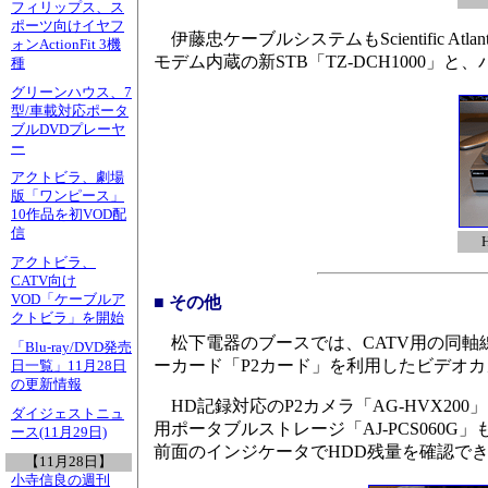
フィリップス、ス
ポーツ向けイヤフ
伊藤忠ケーブルシステムもScientific 
ォンActionFit 3機
モデム内蔵の新STB「TZ-DCH1000」と
種
グリーンハウス、7
型/車載対応ポータ
ブルDVDプレーヤ
ー
アクトビラ、劇場
版「ワンピース」
10作品を初VOD配
信
アクトビラ、
CATV向け
VOD「ケーブルア
■ その他
クトビラ」を開始
松下電器のブースでは、CATV用の同軸線
「Blu-ray/DVD発売
ーカード「P2カード」を利用したビデオ
日一覧」11月28日
の更新情報
HD記録対応のP2カメラ「AG-HVX20
ダイジェストニュ
用ポータブルストレージ「AJ-PCS060
ース(11月29日)
前面のインジケータでHDD残量を確認でき
【11月28日】
小寺信良の週刊