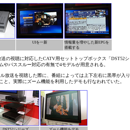
UIを一新
情報量を増やした新EPGを
搭載する
ル放送の視聴に対応したCATV用セットトップボックス「DST52
ムやパススルー対応の有無で4モデルが用意される。
タル放送を視聴した際に、番組によっては上下左右に黒帯が入
こと。実際にズーム機能を利用したデモも行なわれていた。
DST52シリーズ
ズーム機能をデモ