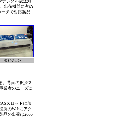
がデジタル放送対
おり、出荷機器に占め
プローチで対応製品
楽ビジョン
ている。背面の拡張ス
V事業者のニーズに
CASスロットに加
所のWebにアク
品の出荷は2006