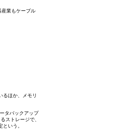
電器産業もケーブル
ているほか、メモリ
のデータバックアップ
できるストレージで、
定という。