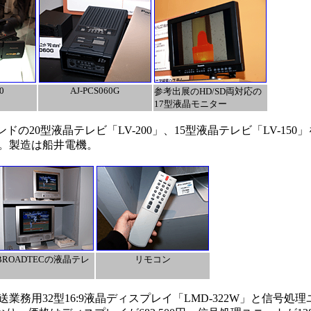
0
AJ-PCS060G
参考出展のHD/SD両対応の
17型液晶モニター
ドの20型液晶テレビ「LV-200」、15型液晶テレビ「LV-15
。製造は船井電機。
 BROADTECの液晶テレ
リモコン
用32型16:9液晶ディスプレイ「LMD-322W」と信号処理