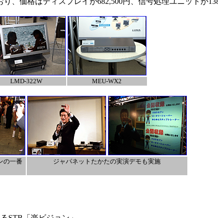
、価格はディスプレイが682,500円、信号処理ユニットが138,
LMD-322W
MEU-WX2
ンの一番
ジャパネットたかたの実演デモも実施
きるSTB「楽ビジョン」