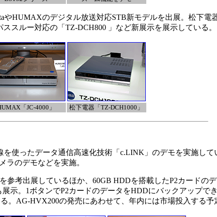
AtlantaやHUMAXのデジタル放送対応STB新モデルを出展。松下
、パススルー対応の「TZ-DCH800 」など新展示を展示している。
HUMAX「JC-4000」
松下電器「TZ-DCH1000」
を使ったデータ通信高速化技術「c.LINK」のデモを実施し
カメラのデモなどを実施。
0」を参考出展しているほか、60GB HDDを搭載したP2カード
G」も展示。1ボタンでP2カードのデータをHDDにバックアップ
る。AG-HVX200の発売にあわせて、年内には市場投入する予