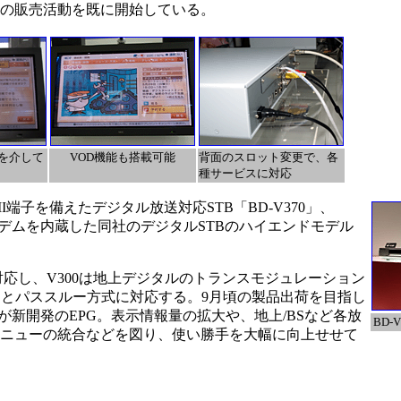
けの販売活動を既に開始している。
を介して
VOD機能も搭載可能
背面のスロット変更で、各
種サービスに対応
端子を備えたデジタル放送対応STB「BD-V370」、
ルモデムを内蔵した同社のデジタルSTBのハイエンドモデル
に対応し、V300は地上デジタルのトランスモジュレーション
ンとパススルー方式に対応する。9月頃の製品出荷を目指し
新開発のEPG。表示情報量の拡大や、地上/BSなど各放
BD-V
Dメニューの統合などを図り、使い勝手を大幅に向上せせて