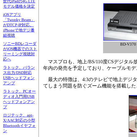
世代iPadの4G LTE
モデル価格を決定
iOSアプリ
「Twonky Beam」
がDTCP-IP対応。
iPhoneで地デジ番
組視聴
ソニーBDレコーダ
BD-V370
がiOS機器でのスト
リーミング視聴対
応へ
マスプロも、地上/BS/110度CSデジタ
ラトック、バラン
年内の発売を予定しており、ケーブルモデ
ス出力/DSD対応
USBヘッドフォン
最大の特徴は、4:3のテレビで地上デジ
アンプ
てしまう問題を防ぐズーム機能を搭載した
ラトック、PCオー
ディオ入門用USB
ヘッドフォンアン
プ
ロジテック、apt-
X/AAC対応の小型
Bluetoothイヤフォ
ン