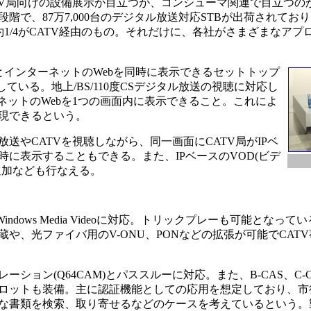
V局向けの設備展示が目立つが、コンシューマ関連で目立つの
3月段階で、87万7,000台のデジタル放送対応STBが出荷されて
約1/4がCATV経由のもの。それだけに、各社がさまざまなア
とインターネットのWebを同時に表示できるセットトップ
展している。地上/BS/110度CSデジタル放送の視聴に対応し
ネットのWebを1つの画面内に表示できること。これによ
現できるという。
やCATVを視聴しながら、同一画面にCATV局がIPベ
に表示することもできる。また、IPベースのVOD(ビデ
追加なども行なえる。
Windows Media Videoに対応。トリックプレーも可能となっ
や、光ファイバ用のV-ONU、PONなどの拡張が可能でCAT
ョン(Q64CAM)とパススルーに対応。また、B-CAS、C-
スロットも装備。主に認証機能としての応用を想定しており、市役
な書類を検索、取り寄せるなどのケースを考えているという。製