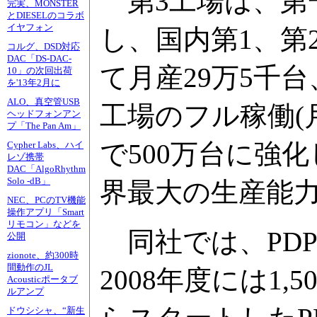
第3工場は、第一
完実、MONSTER
とDIESELのコラボ
イヤフォン
し、国内第1、第
コルグ、DSD対応
DAC「DS-DAC-
て月産29万5千
10」の次回出荷
を'13年2月に
ALO、真空管USB
工場のフル稼働(月
ヘッドフォンアン
プ「The Pan Am」
で500万台に強
Cypher Labs、ハイ
レゾ携帯
DAC「AlgoRhythm
Solo -dB」
界最大の生産能
NEC、PCのTV機能
操作アプリ「Smart
リモコン」などを
同社では、PDPの
公開
zionote、約300時
間動作のJL
2008年度には1
Acousticポータブ
ルアンプ
ドウシシャ、“新生