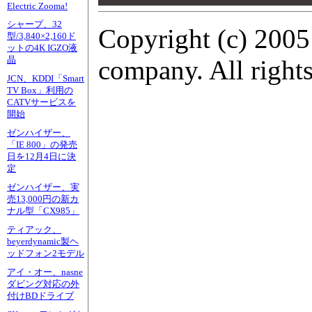
00
Electric Zooma!
シャープ、32
Copyright (c) 2005
型/3,840×2,160ド
ットの4K IGZO液
晶
company. All rights
JCN、KDDI「Smart
TV Box」利用の
CATVサービスを
開始
ゼンハイザー、
「IE 800」の発売
日を12月4日に決
定
ゼンハイザー、実
売13,000円の新カ
ナル型「CX985」
ティアック、
beyerdynamic製ヘ
ッドフォン2モデル
アイ・オー、nasne
ダビング対応の外
付けBDドライブ