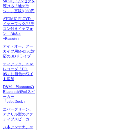
SKnet、ワンセグを
聴ける「地デラ
ジ」。直販8,980円
ATOMIC FLOYD、
イヤーフック/リモ
コン付きイヤフォ
ン「AirJax
+Remote」
アイ・オー、アー
カイブ用M-DISC対
応のBDドライブ
ティアック、PCM
レコーダ「DR-
05」に新色ホワイ
ト追加
D&M、独sonoroの
Bluetooth/iPodスピ
ーカー
「cuboDock」
エバーグリーン、
アクリル製のアク
ティブスピーカー
八木アンテナ、26