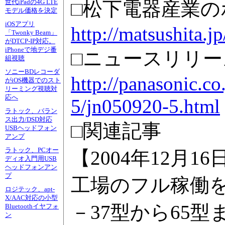
□松下電器産業の
世代iPadの4G LTE
モデル価格を決定
iOSアプリ
http://matsushita.jp
「Twonky Beam」
がDTCP-IP対応。
iPhoneで地デジ番
□ニュースリリー
組視聴
ソニーBDレコーダ
http://panasonic.co
がiOS機器でのスト
リーミング視聴対
応へ
5/jn050920-5.html
ラトック、バラン
ス出力/DSD対応
□関連記事
USBヘッドフォン
アンプ
ラトック、PCオー
【2004年12月
ディオ入門用USB
ヘッドフォンアン
プ
工場のフル稼働
ロジテック、apt-
X/AAC対応の小型
－37型から65
Bluetoothイヤフォ
ン