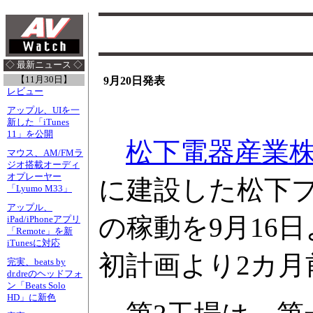
◇ 最新ニュース ◇
【11月30日】
9月20日発表
レビュー
アップル、UIを一
新した「iTunes
11」を公開
松下電器産業
マウス、AM/FMラ
ジオ搭載オーディ
オプレーヤー
に建設した松下
「Lyumo M33」
アップル、
の稼動を9月16
iPad/iPhoneアプリ
「Remote」を新
iTunesに対応
初計画より2カ
完実、beats by
dr.dreのヘッドフォ
ン「Beats Solo
HD」に新色