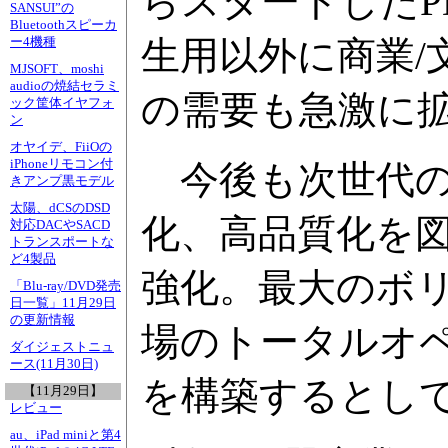
らスタートしたP
SANSUI”の
Bluetoothスピーカ
生用以外に商業/
ー4機種
MJSOFT、moshi
audioの焼結セラミ
の需要も急激に
ック筐体イヤフォ
ン
オヤイデ、FiiOの
iPhoneリモコン付
今後も次世代の
きアンプ黒モデル
太陽、dCSのDSD
化、高品質化を
対応DACやSACD
トランスポートな
ど4製品
強化。最大のボリ
「Blu-ray/DVD発売
日一覧」11月29日
の更新情報
場のトータルオ
ダイジェストニュ
ース(11月30日)
を構築するとし
【11月29日】
レビュー
au、iPad miniと第4