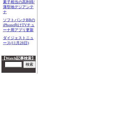
素子相当の高利得/
薄型地デジアンテ
ナ
ソフトバンクBBの
iPhone向けTVチュ
ーナ用アプリ更新
ダイジェストニュ
ース(11月28日)
【Watch記事検索】