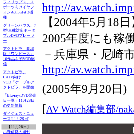
フィリップス、ス
http://av.watch.im
ポーツ向けイヤフ
ォンActionFit 3機
種
【2004年5月1
グリーンハウス、7
型/車載対応ポータ
2005年度にも稼
ブルDVDプレーヤ
ー
アクトビラ、劇場
－兵庫県・尼崎
版「ワンピース」
10作品を初VOD配
信
http://av.watch.im
アクトビラ、
CATV向け
VOD「ケーブルア
(
2005年9月20日
)
クトビラ」を開始
「Blu-ray/DVD発売
日一覧」11月28日
[
の更新情報
AV Watch編集部/
nak
ダイジェストニュ
ース(11月29日)
00
【11月28日】
00
小寺信良の週刊