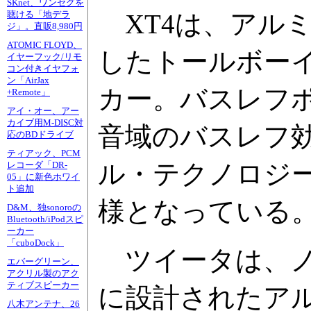
SKnet、ワンセグを
XT4は、アル
聴ける「地デラ
ジ」。直販8,980円
ATOMIC FLOYD、
したトールボーイ
イヤーフック/リモ
コン付きイヤフォ
ン「AirJax
カー。バスレフ
+Remote」
アイ・オー、アー
カイブ用M-DISC対
音域のバスレフ
応のBDドライブ
ティアック、PCM
ル・テクノロジ
レコーダ「DR-
05」に新色ホワイ
ト追加
様となっている
D&M、独sonoroの
Bluetooth/iPodスピ
ーカー
「cuboDock」
ツイータは、ノ
エバーグリーン、
アクリル製のアク
ティブスピーカー
に設計されたア
八木アンテナ、26