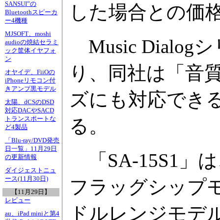
SANSUI”の
した場合との価
Bluetoothスピーカ
ー4機種
MJSOFT、moshi
Music Dia
audioの焼結セラミ
ック筐体イヤフォ
ン
り、同社は「音
オヤイデ、FiiOの
iPhoneリモコン付
きアンプ黒モデル
ズにも対応でき
太陽、dCSのDSD
対応DACやSACD
トランスポートな
る。
ど4製品
「Blu-ray/DVD発売
日一覧」11月29日
「SA-15S1」
の更新情報
ダイジェストニュ
ース(11月30日)
フラッグシップモ
【11月29日】
レビュー
ドルレンジモデ
au、iPad miniと第4