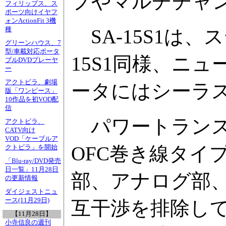
プやマルチチャ
フィリップス、ス
ポーツ向けイヤフ
ォンActionFit 3機
種
SA-15S1は、
グリーンハウス、7
型/車載対応ポータ
15S1同様、ニ
ブルDVDプレーヤ
ー
アクトビラ、劇場
ータにはシーラス
版「ワンピース」
10作品を初VOD配
信
パワートランス
アクトビラ、
CATV向け
VOD「ケーブルア
OFC巻き線タイ
クトビラ」を開始
「Blu-ray/DVD発売
日一覧」11月28日
部、アナログ部
の更新情報
ダイジェストニュ
ース(11月29日)
互干渉を排除し
【11月28日】
小寺信良の週刊