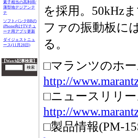
素子相当の高利得/
を採用。50kH
薄型地デジアンテ
ナ
ソフトバンクBBの
ファの振動板に
iPhone向けTVチュ
ーナ用アプリ更新
る。
ダイジェストニュ
ース(11月28日)
【Watch記事検索】
□マランツのホ
http://www.marantz
□ニュースリリー
http://www.marantz
□製品情報(PM-15S