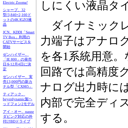
しにくい液晶タ
Electric Zooma!
シャープ、32
型/3,840×2,160ド
ットの4K IGZO液
ダイナミックレンジ
晶
JCN、KDDI「Smart
力端子はアナロ
TV Box」利用の
CATVサービスを
開始
を各1系統用意。
ゼンハイザー、
「IE 800」の発売
日を12月4日に決
回路では高精度
定
ゼンハイザー、実
売13,000円の新カ
ナログ出力時には
ナル型「CX985」
ティアック、
内部で完全ディ
beyerdynamic製ヘ
ッドフォン2モデル
アイ・オー、nasne
する。
ダビング対応の外
付けBDドライブ