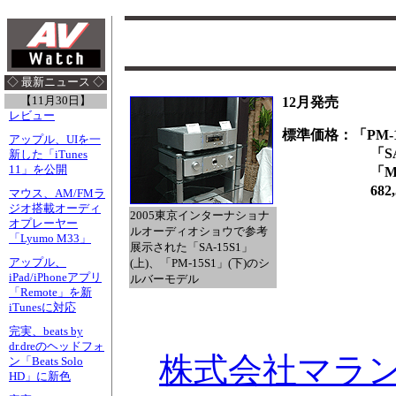
◇ 最新ニュース ◇
【11月30日】
12月発売
レビュー
標準価格：「PM-15
アップル、UIを一
「SA-15S1
新した「iTunes
11」を公開
「Music Dial
682,50
マウス、AM/FMラ
ジオ搭載オーディ
2005東京インターナショナ
オプレーヤー
ルオーディオショウで参考
「Lyumo M33」
展示された「SA-15S1」
アップル、
(上)、「PM-15S1」(下)のシ
iPad/iPhoneアプリ
ルバーモデル
「Remote」を新
iTunesに対応
完実、beats by
dr.dreのヘッドフォ
株式会社マラン
ン「Beats Solo
HD」に新色