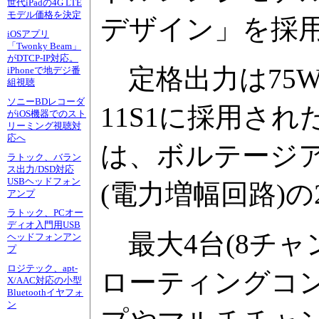
世代iPadの4G LTE
モデル価格を決定
デザイン」を採
iOSアプリ
「Twonky Beam」
がDTCP-IP対応。
定格出力は75W×2
iPhoneで地デジ番
組視聴
ソニーBDレコーダ
11S1に採用され
がiOS機器でのスト
リーミング視聴対
応へ
は、ボルテージア
ラトック、バラン
ス出力/DSD対応
USBヘッドフォン
(電力増幅回路)
アンプ
ラトック、PCオー
ディオ入門用USB
最大4台(8チャンネ
ヘッドフォンアン
プ
ロジテック、apt-
ローティングコ
X/AAC対応の小型
Bluetoothイヤフォ
ン