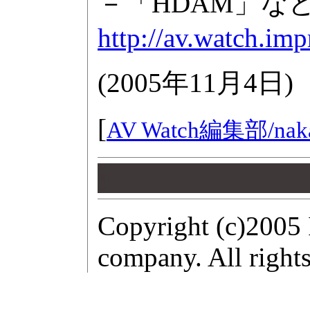
－「HDAM」な
http://av.watch.im
(
2005年11月4日
)
[
AV Watch編集部/
nak
00
00
00
Copyright (c)2005 
company. All rights