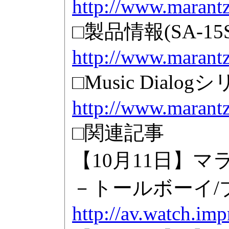
http://www.marantz
□製品情報(SA-15S
http://www.marantz
□Music Dial
http://www.marantz
□関連記事
【10月11日】
－トールボーイ/
http://av.watch.im