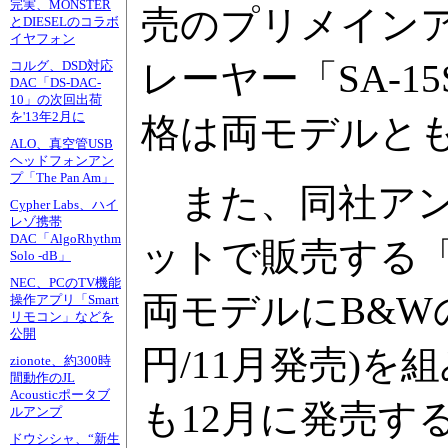
完実、MONSTER
売のプリメインアン
とDIESELのコラボ
イヤフォン
レーヤー「SA-
コルグ、DSD対応
DAC「DS-DAC-
10」の次回出荷
を'13年2月に
格は両モデルとも1
ALO、真空管USB
ヘッドフォンアン
プ「The Pan Am」
また、同社アン
Cypher Labs、ハイ
レゾ携帯
DAC「AlgoRhythm
ットで販売する「M
Solo -dB」
NEC、PCのTV機能
両モデルにB&Wの
操作アプリ「Smart
リモコン」などを
公開
円/11月発売)を組み合
zionote、約300時
間動作のJL
Acousticポータブ
も12月に発売する
ルアンプ
ドウシシャ、“新生