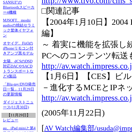
http://www.tivo.com/cms_s
SANSUI”の
Bluetoothスピーカ
□関連記事
ー4機種
【2004年1月10日】2004 In
MJSOFT、moshi
audioの焼結セラミ
ック筐体イヤフォ
編】
ン
～ 着実に機能を拡張し続
オヤイデ、FiiOの
iPhoneリモコン付
PCへのコンテンツ転送も可
きアンプ黒モデル
太陽、dCSのDSD
http://av.watch.impress.co
対応DACやSACD
トランスポートな
【1月6日】【CES】
ど4製品
「Blu-ray/DVD発売
－進化するMCEとIP
日一覧」11月29日
の更新情報
http://av.watch.impress.co
ダイジェストニュ
ース(11月30日)
(
2005年11月22日
)
【11月29日】
レビュー
[
AV Watch編集部/
usuda@impre
au、iPad miniと第4