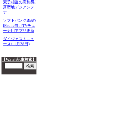
素子相当の高利得/
薄型地デジアンテ
ナ
ソフトバンクBBの
iPhone向けTVチュ
ーナ用アプリ更新
ダイジェストニュ
ース(11月28日)
【Watch記事検索】