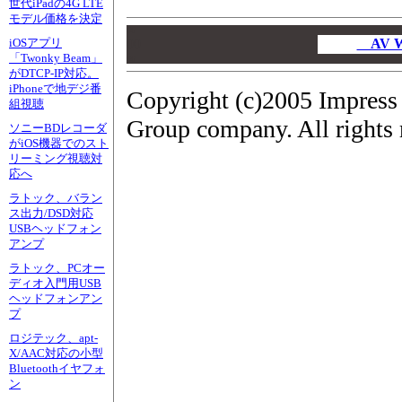
世代iPadの4G LTE
モデル価格を決定
00
00
AV 
iOSアプリ
「Twonky Beam」
00
がDTCP-IP対応。
iPhoneで地デジ番
Copyright (c)2005 Impress
組視聴
Group company. All rights 
ソニーBDレコーダ
がiOS機器でのスト
リーミング視聴対
応へ
ラトック、バラン
ス出力/DSD対応
USBヘッドフォン
アンプ
ラトック、PCオー
ディオ入門用USB
ヘッドフォンアン
プ
ロジテック、apt-
X/AAC対応の小型
Bluetoothイヤフォ
ン