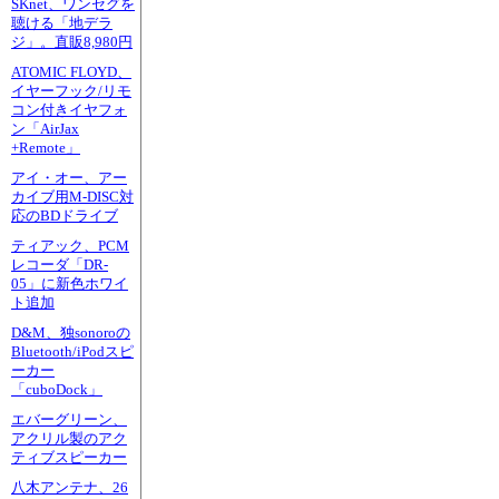
SKnet、ワンセグを
聴ける「地デラ
ジ」。直販8,980円
ATOMIC FLOYD、
イヤーフック/リモ
コン付きイヤフォ
ン「AirJax
+Remote」
アイ・オー、アー
カイブ用M-DISC対
応のBDドライブ
ティアック、PCM
レコーダ「DR-
05」に新色ホワイ
ト追加
D&M、独sonoroの
Bluetooth/iPodスピ
ーカー
「cuboDock」
エバーグリーン、
アクリル製のアク
ティブスピーカー
八木アンテナ、26