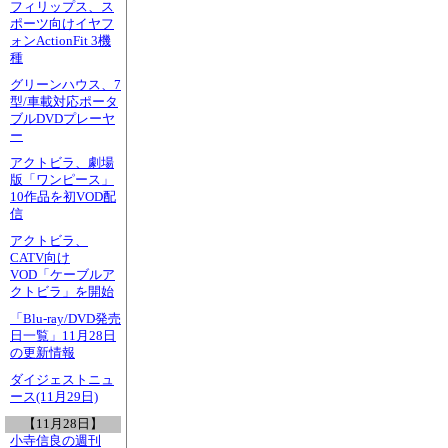
フィリップス、ス
ポーツ向けイヤフ
ォンActionFit 3機
種
グリーンハウス、7
型/車載対応ポータ
ブルDVDプレーヤ
ー
アクトビラ、劇場
版「ワンピース」
10作品を初VOD配
信
アクトビラ、
CATV向け
VOD「ケーブルア
クトビラ」を開始
「Blu-ray/DVD発売
日一覧」11月28日
の更新情報
ダイジェストニュ
ース(11月29日)
【11月28日】
小寺信良の週刊