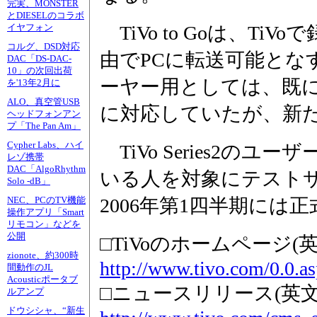
完実、MONSTER
とDIESELのコラボ
TiVo to Goは、T
イヤフォン
コルグ、DSD対応
由でPCに転送可能とな
DAC「DS-DAC-
10」の次回出荷
ーヤー用としては、既にW
を'13年2月に
ALO、真空管USB
に対応していたが、新たに
ヘッドフォンアン
プ「The Pan Am」
Cypher Labs、ハイ
TiVo Series2のユー
レゾ携帯
DAC「AlgoRhythm
いる人を対象にテスト
Solo -dB」
2006年第1四半期に
NEC、PCのTV機能
操作アプリ「Smart
リモコン」などを
公開
□TiVoのホームページ(英
zionote、約300時
http://www.tivo.com/0.0.a
間動作のJL
Acousticポータブ
□ニュースリリース(英文
ルアンプ
ドウシシャ、“新生