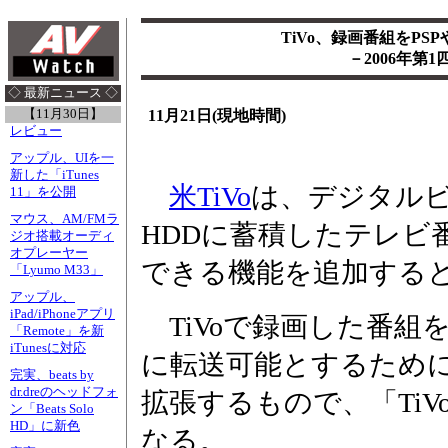
TiVo、録画番組をPS
－2006年第
◇ 最新ニュース ◇
【11月30日】
11月21日(現地時間)
レビュー
アップル、UIを一
新した「iTunes
米TiVo
は、デジタルビ
11」を公開
マウス、AM/FMラ
HDDに蓄積したテレビ番
ジオ搭載オーディ
オプレーヤー
できる機能を追加する
「Lyumo M33」
アップル、
iPad/iPhoneアプリ
TiVoで録画した番組を
「Remote」を新
iTunesに対応
に転送可能とするために、「
完実、beats by
dr.dreのヘッドフォ
拡張するもので、「TiVo
ン「Beats Solo
HD」に新色
なる。