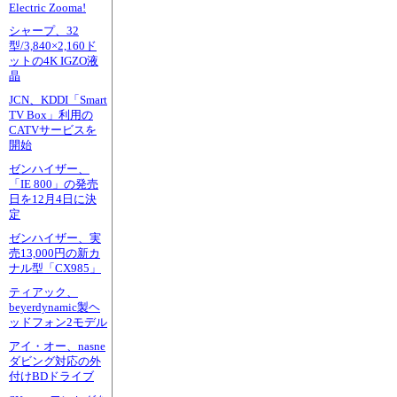
Electric Zooma!
シャープ、32
型/3,840×2,160ド
ットの4K IGZO液
晶
JCN、KDDI「Smart
TV Box」利用の
CATVサービスを
開始
ゼンハイザー、
「IE 800」の発売
日を12月4日に決
定
ゼンハイザー、実
売13,000円の新カ
ナル型「CX985」
ティアック、
beyerdynamic製ヘ
ッドフォン2モデル
アイ・オー、nasne
ダビング対応の外
付けBDドライブ