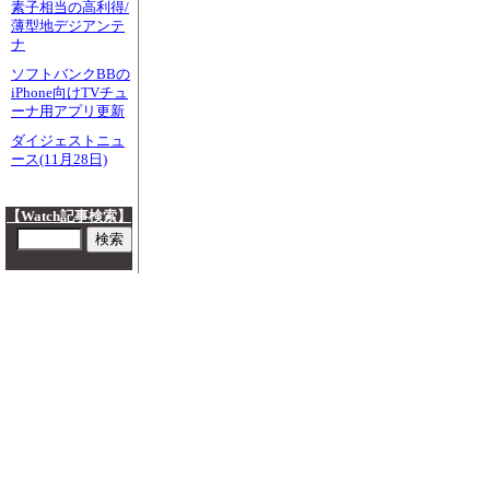
素子相当の高利得/
薄型地デジアンテ
ナ
ソフトバンクBBの
iPhone向けTVチュ
ーナ用アプリ更新
ダイジェストニュ
ース(11月28日)
【Watch記事検索】