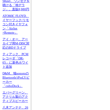
SKnet、ワンセグを
聴ける「地デラ
ジ」。直販8,980円
ATOMIC FLOYD、
イヤーフック/リモ
コン付きイヤフォ
ン「AirJax
+Remote」
アイ・オー、アー
カイブ用M-DISC対
応のBDドライブ
ティアック、PCM
レコーダ「DR-
05」に新色ホワイ
ト追加
D&M、独sonoroの
Bluetooth/iPodスピ
ーカー
「cuboDock」
エバーグリーン、
アクリル製のアク
ティブスピーカー
八木アンテナ、26