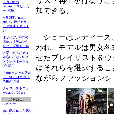
リスト再生を行なうこ
SANSUI”の
Bluetoothスピーカ
加できる。
ー4機種
MJSOFT、moshi
audioの焼結セラミ
ック筐体イヤフォ
ン
ショーはレディース、
オヤイデ、FiiOの
iPhoneリモコン付
われ、モデルは男女各
きアンプ黒モデル
太陽、dCSのDSD
せたプレイリストをウ
対応DACやSACD
トランスポートな
はそれらを選択するこ
ど4製品
「Blu-ray/DVD発売
ながらファッションシ
日一覧」11月29日
の更新情報
ダイジェストニュ
ース(11月30日)
【11月29日】
レビュー
au、iPad miniと第4