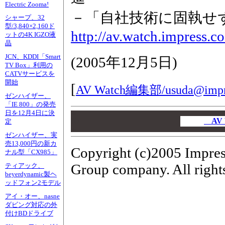
Electric Zooma!
－「自社技術に固執せず
シャープ、32
型/3,840×2,160ド
http://av.watch.impress.
ットの4K IGZO液
晶
JCN、KDDI「Smart
(
2005年12月5日
)
TV Box」利用の
CATVサービスを
開始
[
AV Watch編集部/
usuda@impr
ゼンハイザー、
「IE 800」の発売
日を12月4日に決
00
00
AV
定
00
ゼンハイザー、実
売13,000円の新カ
Copyright (c)2005 Impres
ナル型「CX985」
Group company. All rights
ティアック、
beyerdynamic製ヘ
ッドフォン2モデル
アイ・オー、nasne
ダビング対応の外
付けBDドライブ