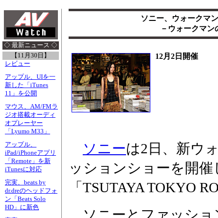
ソニー、ウォークマン
－ウォークマン
◇ 最新ニュース ◇
【11月30日】
12月2日開催
レビュー
アップル、UIを一
新した「iTunes
11」を公開
マウス、AM/FMラ
ジオ搭載オーディ
オプレーヤー
「Lyumo M33」
ソニー
は2日、新ウ
アップル、
iPad/iPhoneアプリ
「Remote」を新
ッションショーを開催
iTunesに対応
完実、beats by
「TSUTAYA TOKYO R
dr.dreのヘッドフォ
ン「Beats Solo
HD」に新色
ソニーとファッショ