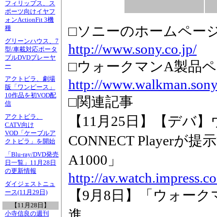
フィリップス、ス
ポーツ向けイヤフ
ォンActionFit 3機
□ソニーのホームペー
種
グリーンハウス、7
http://www.sony.co.jp/
型/車載対応ポータ
ブルDVDプレーヤ
□ウォークマンA製品
ー
アクトビラ、劇場
http://www.walkman.sony.
版「ワンピース」
10作品を初VOD配
□関連記事
信
アクトビラ、
【11月25日】【デバ
CATV向け
VOD「ケーブルア
CONNECT Player
クトビラ」を開始
「Blu-ray/DVD発売
A1000」
日一覧」11月28日
の更新情報
http://av.watch.impress.
ダイジェストニュ
【9月8日】「ウォー
ース(11月29日)
【11月28日】
進
小寺信良の週刊