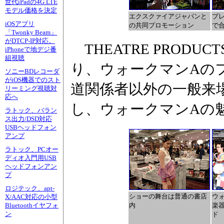
世代iPadの4G LTE
モデル価格を決定
エクスクァイアジャパンと
プ
iOSアプリ
の共同プロモーション
で
「Twonky Beam」
がDTCP-IP対応。
THEATRE PROD
iPhoneで地デジ番
組視聴
り、ウォークマンAの
ソニーBDレコーダ
がiOS機器でのスト
道関係者以外の一般来
リーミング視聴対
応へ
し、ウォークマンAの
ラトック、バラン
ス出力/DSD対応
USBヘッドフォン
アンプ
ラトック、PCオー
ディオ入門用USB
ヘッドフォンアン
プ
ロジテック、apt-
ショーの舞台は普通の書店
ウ
X/AAC対応の小型
内
楽
Bluetoothイヤフォ
ン
ド