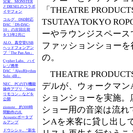
完実、MONSTER
とDIESELのコラボ
「THEATRE PRODU
イヤフォン
TSUTAYA TOKYO R
コルグ、DSD対応
DAC「DS-DAC-
10」の次回出荷
ーやラウンジスペース
を'13年2月に
ALO、真空管USB
ファッションショーを
ヘッドフォンアン
プ「The Pan Am」
の。
Cypher Labs、ハイ
レゾ携帯
DAC「AlgoRhythm
THEATRE PROD
Solo -dB」
デルが、ウォークマン
NEC、PCのTV機能
操作アプリ「Smart
リモコン」などを
ションショーを実施。
公開
ショー用の音楽は流れ
zionote、約300時
間動作のJL
Acousticポータブ
ンAを来客に貸し出し
ルアンプ
ドウシシャ、“新生