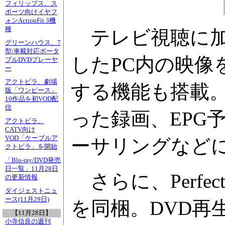
フィリップス、ス
ポーツ向けイヤフ
ォンActionFit 3機
種
テレビ視聴に加
グリーンハウス、7
型/車載対応ポータ
したPC内の映像
ブルDVDプレーヤ
ー
アクトビラ、劇場
する機能も搭載。
版「ワンピース」
10作品を初VOD配
信
った録画、EPG
アクトビラ、
CATV向け
VOD「ケーブルア
ーサリングなど
クトビラ」を開始
「Blu-ray/DVD発売
日一覧」11月28日
さらに、Perfect
の更新情報
ダイジェストニュ
ース(11月29日)
を同梱。DVD再
【11月28日】
小寺信良の週刊