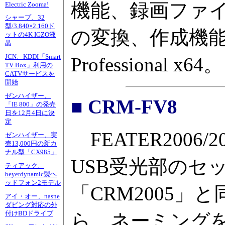
機能、録画ファイルのN
Electric Zooma!
シャープ、32
型/3,840×2,160ド
の変換、作成機能も
ットの4K IGZO液
晶
JCN、KDDI「Smart
Professional x64。
TV Box」利用の
CATVサービスを
開始
ゼンハイザー、
■ CRM-FV8
「IE 800」の発売
日を12月4日に決
定
FEATER200
ゼンハイザー、実
売13,000円の新カ
ナル型「CX985」
USB受光部のセ
ティアック、
beyerdynamic製ヘ
ッドフォン2モデル
「CRM2005」
アイ・オー、nasne
ダビング対応の外
付けBDドライブ
ら、ネーミングを