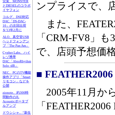
完実、MONSTER
ンプライスで、店
とDIESELのコラボ
イヤフォン
コルグ、DSD対応
また、FEATER
DAC「DS-DAC-
10」の次回出荷
を'13年2月に
「CRM-FV8
ALO、真空管USB
ヘッドフォンアン
プ「The Pan Am」
で、店頭予想価格
Cypher Labs、ハイ
レゾ携帯
DAC「AlgoRhythm
Solo -dB」
■ FEATHER2006
NEC、PCのTV機能
操作アプリ「Smart
リモコン」などを
公開
2005年11月
zionote、約300時
間動作のJL
Acousticポータブ
「FEATHER200
ルアンプ
ドウシシャ、“新生