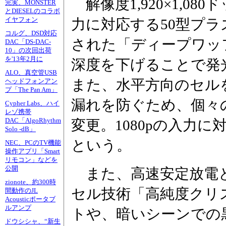
解像度1,920×1,08
完実、MONSTER
とDIESELのコラボ
イヤフォン
力に対応する50型プ
コルグ、DSD対応
された「ディープワッ
DAC「DS-DAC-
10」の次回出荷
を'13年2月に
深度を下げることで発
ALO、真空管USB
また、水平方向のセル
ヘッドフォンアン
プ「The Pan Am」
漏れを防ぐため、個々
Cypher Labs、ハイ
レゾ携帯
DAC「AlgoRhythm
変更。1080pの入力
Solo -dB」
という。
NEC、PCのTV機能
操作アプリ「Smart
リモコン」などを
公開
また、高速安定放電と
zionote、約300時
セル技術「高純度クリ
間動作のJL
Acousticポータブ
ルアンプ
トや、暗いシーンでの
ドウシシャ、“新生