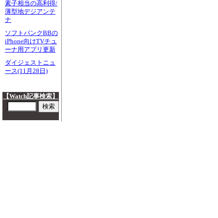
素子相当の高利得/
薄型地デジアンテ
ナ
ソフトバンクBBの
iPhone向けTVチュ
ーナ用アプリ更新
ダイジェストニュ
ース(11月28日)
【Watch記事検索】