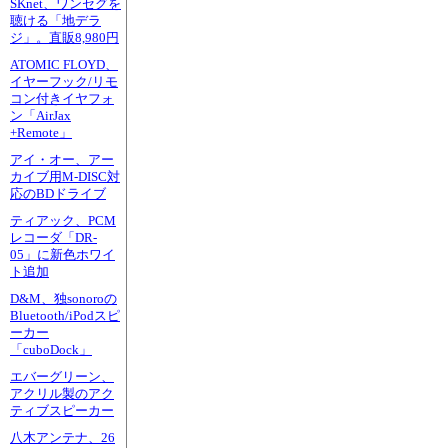
SKnet、ワンセグを
聴ける「地デラ
ジ」。直販8,980円
ATOMIC FLOYD、
イヤーフック/リモ
コン付きイヤフォ
ン「AirJax
+Remote」
アイ・オー、アー
カイブ用M-DISC対
応のBDドライブ
ティアック、PCM
レコーダ「DR-
05」に新色ホワイ
ト追加
D&M、独sonoroの
Bluetooth/iPodスピ
ーカー
「cuboDock」
エバーグリーン、
アクリル製のアク
ティブスピーカー
八木アンテナ、26