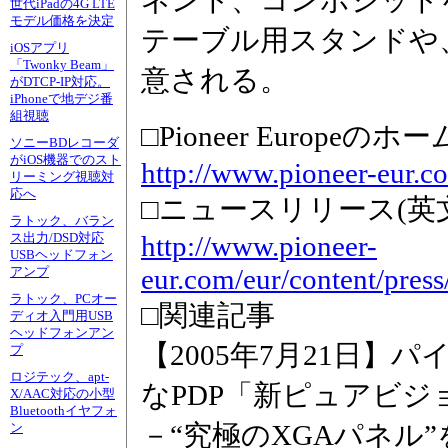
ネント、コンポジット
世代iPadの4G LTE
モデル価格を決定
テーブル用スタンドや
iOSアプリ
「Twonky Beam」
意される。
がDTCP-IP対応。
iPhoneで地デジ番
組視聴
□Pioneer Europeの
ソニーBDレコーダ
がiOS機器でのスト
http://www.pioneer-eur.c
リーミング視聴対
応へ
□ニュースリリース(英
ラトック、バラン
http://www.pioneer-
ス出力/DSD対応
USBヘッドフォン
eur.com/eur/content/pre
アンプ
ラトック、PCオー
□関連記事
ディオ入門用USB
ヘッドフォンアン
【2005年7月21日】
プ
ロジテック、apt-
なPDP「新ピュアビジ
X/AAC対応の小型
Bluetoothイヤフォ
－“究極のXGAパネル
ン