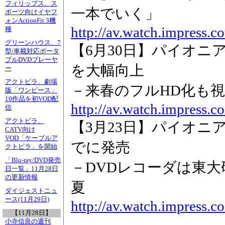
フィリップス、ス
一本でいく」
ポーツ向けイヤフ
ォンActionFit 3機
http://av.watch.impress.c
種
グリーンハウス、7
【6月30日】パイオ
型/車載対応ポータ
ブルDVDプレーヤ
を大幅向上
ー
アクトビラ、劇場
－来春のフルHD化も
版「ワンピース」
10作品を初VOD配
http://av.watch.impress.c
信
アクトビラ、
【3月23日】パイオニア
CATV向け
VOD「ケーブルア
でに発売
クトビラ」を開始
「Blu-ray/DVD発売
－DVDレコーダは東大研
日一覧」11月28日
の更新情報
夏
ダイジェストニュ
ース(11月29日)
http://av.watch.impress.c
【11月28日】
小寺信良の週刊