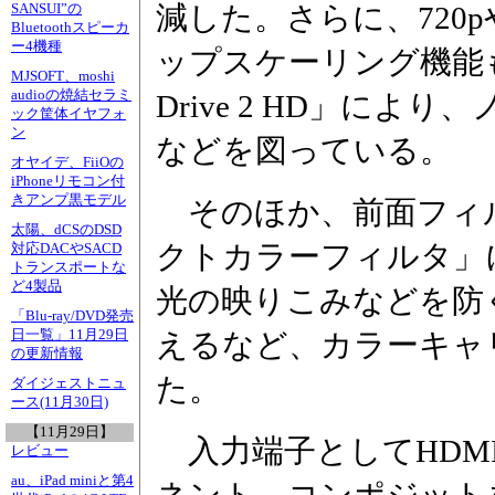
減した。さらに、720pや
SANSUI”の
Bluetoothスピーカ
ー4機種
ップスケーリング機能も搭
MJSOFT、moshi
audioの焼結セラミ
Drive 2 HD」に
ック筐体イヤフォ
ン
などを図っている。
オヤイデ、FiiOの
iPhoneリモコン付
きアンプ黒モデル
そのほか、前面フィ
太陽、dCSのDSD
クトカラーフィルタ」
対応DACやSACD
トランスポートな
ど4製品
光の映りこみなどを防
「Blu-ray/DVD発売
日一覧」11月29日
えるなど、カラーキャ
の更新情報
た。
ダイジェストニュ
ース(11月30日)
【11月29日】
入力端子としてHDMI
レビュー
au、iPad miniと第4