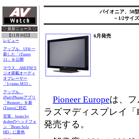
パイオニア、50
－1/2サ
◇ 最新ニュース ◇
【11月30日】
6月発売
レビュー
アップル、UIを一
新した「iTunes
11」を公開
マウス、AM/FMラ
ジオ搭載オーディ
オプレーヤー
「Lyumo M33」
アップル、
Pioneer Europe
は、フ
iPad/iPhoneアプリ
「Remote」を新
iTunesに対応
ラズマディスプレイ「PD
完実、beats by
発売する。
dr.dreのヘッドフォ
ン「Beats Solo
HD」に新色