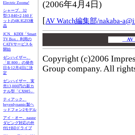
(
2006年4月4日
)
Electric Zooma!
シャープ、32
型/3,840×2,160ド
[
AV Watch編集部/
nakaba-a@i
ットの4K IGZO液
晶
JCN、KDDI「Smart
00
00
AV
TV Box」利用の
CATVサービスを
00
開始
Copyright (c)2006 Impres
ゼンハイザー、
「IE 800」の発売
Group company. All rights
日を12月4日に決
定
ゼンハイザー、実
売13,000円の新カ
ナル型「CX985」
ティアック、
beyerdynamic製ヘ
ッドフォン2モデル
アイ・オー、nasne
ダビング対応の外
付けBDドライブ