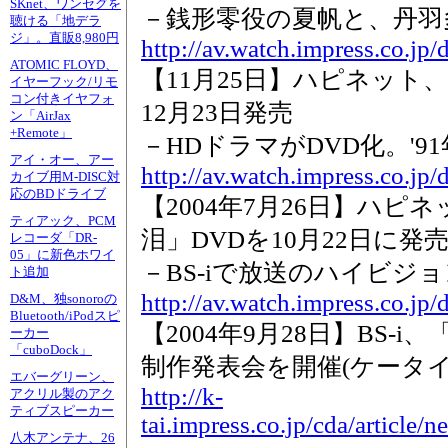
SKnet、ワンセグを
－銭形零役の夏帆と、丹羽
聴ける「地デラ
ジ」。直販8,980円
http://av.watch.impress.co.j
ATOMIC FLOYD、
【11月25日】ハピネット
イヤーフック/リモ
コン付きイヤフォ
12月23日発売
ン「AirJax
+Remote」
－HDドラマがDVD化。'
アイ・オー、アー
http://av.watch.impress.co.j
カイブ用M-DISC対
応のBDドライブ
【2004年7月26日】ハピ
ティアック、PCM
泪」DVDを10月22日に発
レコーダ「DR-
05」に新色ホワイ
－BS-iで放送のハイビジ
ト追加
http://av.watch.impress.co.j
D&M、独sonoroの
Bluetooth/iPodスピ
【2004年9月28日】BS-
ーカー
「cuboDock」
制作発表会を開催(ケータイWa
エバーグリーン、
http://k-
アクリル製のアク
ティブスピーカー
tai.impress.co.jp/cda/article
八木アンテナ、26