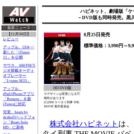
ハピネット、劇場版「ケー
－DVD版も同時発売。黒
◇ 最新ニュース ◇
【11月30日】
8月25日発売
レビュー
標準価格：3,990円～9,9
アップル、UIを一
新した「iTunes
11」を公開
マウス、AM/FMラ
ジオ搭載オーディ
オプレーヤー
「Lyumo M33」
HD DVD版
アップル、
iPad/iPhoneアプリ
※デザインは変更になる可
能性があります
「Remote」を新
(C)2006 ケータイ刑事 THE
iTunesに対応
MOVIE 製作委員会
完実、beats by
dr.dreのヘッドフォ
株式会社ハピネット
は、
ン「Beats Solo
HD」に新色
タイ刑事 THE MOVIE