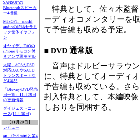
SANSUI”の
特典として、佐々木監督
Bluetoothスピーカ
ー4機種
ーディオコメンタリーを収
MJSOFT、moshi
audioの焼結セラミ
て予告編も収める予定。
ック筐体イヤフォ
ン
オヤイデ、FiiOの
■ DVD 通常版
iPhoneリモコン付
きアンプ黒モデル
音声はドルビーサラウン
太陽、dCSのDSD
対応DACやSACD
に、特典としてオーディ
トランスポートな
ど4製品
予告編も収めている。さら
「Blu-ray/DVD発売
日一覧」11月29日
封入特典として、本編映像
の更新情報
しおりを同梱する。
ダイジェストニュ
ース(11月30日)
【11月29日】
レビュー
au、iPad miniと第4