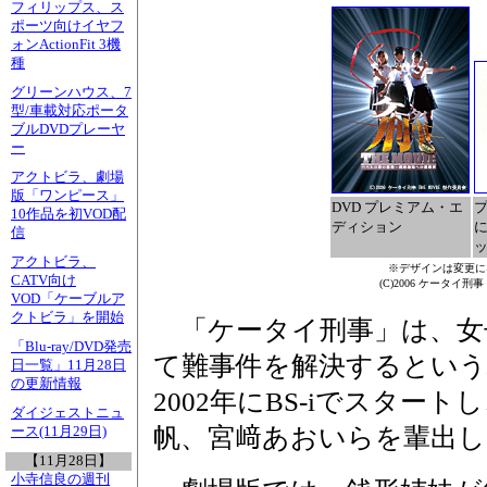
フィリップス、ス
ポーツ向けイヤフ
ォンActionFit 3機
種
グリーンハウス、7
型/車載対応ポータ
ブルDVDプレーヤ
ー
アクトビラ、劇場
版「ワンピース」
DVD プレミアム・エ
10作品を初VOD配
ディション
信
アクトビラ、
※デザインは変更に
CATV向け
(C)2006 ケータイ刑事
VOD「ケーブルア
クトビラ」を開始
「ケータイ刑事」は、女
「Blu-ray/DVD発売
て難事件を解決するとい
日一覧」11月28日
の更新情報
2002年にBS-iでスター
ダイジェストニュ
帆、宮﨑あおいらを輩出し
ース(11月29日)
【11月28日】
小寺信良の週刊