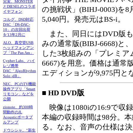
完実、MONSTER
とDIESELのコラボ
の挑戦状」(BIHJ-0003
イヤフォン
5,040円。発売元はBS-i。
コルグ、DSD対応
DAC「DS-DAC-
10」の次回出荷
また、同日にはDVD版
を'13年2月に
みの通常版(BIBJ-6668
ALO、真空管USB
ヘッドフォンアン
した3枚組みの「プレミアム
プ「The Pan Am」
Cypher Labs、ハイ
6667)を用意。価格は通常
レゾ携帯
DAC「AlgoRhythm
エディションが9,975円
Solo -dB」
NEC、PCのTV機能
操作アプリ「Smart
■ HD DVD版
リモコン」などを
公開
映像は1080iの16:9で
zionote、約300時
間動作のJL
本編の収録時間は98分。
Acousticポータブ
ルアンプ
る。なお、音声の仕様は決
ドウシシャ、“新生