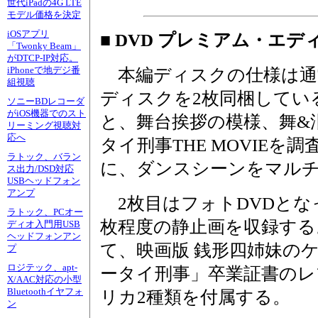
世代iPadの4G LTE
モデル価格を決定
iOSアプリ
■ DVD プレミアム・エデ
「Twonky Beam」
がDTCP-IP対応。
iPhoneで地デジ番
本編ディスクの仕様は通
組視聴
ディスクを2枚同梱してい
ソニーBDレコーダ
がiOS機器でのスト
と、舞台挨拶の模様、舞&
リーミング視聴対
応へ
タイ刑事THE MOVIEを
ラトック、バラン
に、ダンスシーンをマル
ス出力/DSD対応
USBヘッドフォン
アンプ
2枚目はフォトDVDとなっ
ラトック、PCオー
枚程度の静止画を収録する
ディオ入門用USB
ヘッドフォンアン
て、映画版 銭形四姉妹の
プ
ロジテック、apt-
ータイ刑事」卒業証書のレ
X/AAC対応の小型
Bluetoothイヤフォ
リカ2種類を付属する。
ン