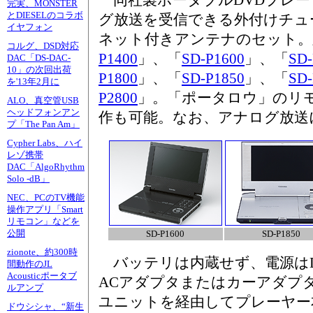
同社製ポータブルDVDプレー
完実、MONSTER
とDIESELのコラボ
グ放送を受信できる外付けチュ
イヤフォン
ネット付きアンテナのセット。
コルグ、DSD対応
P1400
」、「
SD-P1600
」、「
SD-
DAC「DS-DAC-
10」の次回出荷
P1800
」、「
SD-P1850
」、「
SD-
を'13年2月に
P2800
」。「ポータロウ」のリ
ALO、真空管USB
ヘッドフォンアン
作も可能。なお、アナログ放送
プ「The Pan Am」
Cypher Labs、ハイ
レゾ携帯
DAC「AlgoRhythm
Solo -dB」
NEC、PCのTV機能
操作アプリ「Smart
リモコン」などを
公開
SD-P1600
SD-P1850
zionote、約300時
バッテリは内蔵せず、電源はD
間動作のJL
Acousticポータブ
ACアダプタまたはカーアダプ
ルアンプ
ユニットを経由してプレーヤー
ドウシシャ、“新生