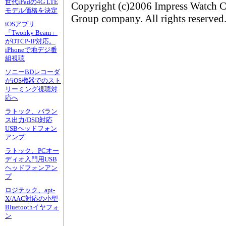
世代iPadの4G LTE
Copyright (c)2006 Impress Watch C
モデル価格を決定
Group company. All rights reserved
iOSアプリ
「Twonky Beam」
がDTCP-IP対応。
iPhoneで地デジ番
組視聴
ソニーBDレコーダ
がiOS機器でのスト
リーミング視聴対
応へ
ラトック、バラン
ス出力/DSD対応
USBヘッドフォン
アンプ
ラトック、PCオー
ディオ入門用USB
ヘッドフォンアン
プ
ロジテック、apt-
X/AAC対応の小型
Bluetoothイヤフォ
ン