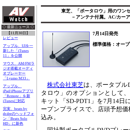
東芝、「ポータロウ」用のワン
－アンテナ付属。AC/カー
◇ 最新ニュース ◇
【11月30日】
7月14日発売
レビュー
標準価格：オープ
アップル、UIを一
新した「iTunes
11」を公開
マウス、AM/FMラ
ジオ搭載オーディ
オプレーヤー
「Lyumo M33」
株式会社東芝
は、ポータブル
アップル、
iPad/iPhoneアプリ
タロウ」のオプションとして、
「Remote」を新
キット「SD-PDT1」を7月14
iTunesに対応
ープンプライスで、店頭予想価格は
完実、beats by
dr.dreのヘッドフォ
込み。
ン「Beats Solo
HD」に新色