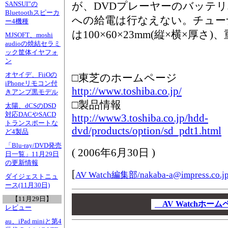
が、DVDプレーヤーのバッテ
SANSUI”の
Bluetoothスピーカ
への給電は行なえない。チュー
ー4機種
は100×60×23mm(縦×横×厚さ)
MJSOFT、moshi
audioの焼結セラミ
ック筐体イヤフォ
ン
オヤイデ、FiiOの
□東芝のホームページ
iPhoneリモコン付
http://www.toshiba.co.jp/
きアンプ黒モデル
□製品情報
太陽、dCSのDSD
対応DACやSACD
http://www3.toshiba.co.jp/hdd-
トランスポートな
dvd/products/option/sd_pdt1.html
ど4製品
「Blu-ray/DVD発売
(
2006年6月30日
)
日一覧」11月29日
の更新情報
[
AV Watch編集部/
nakaba-a@impress.co.j
ダイジェストニュ
ース(11月30日)
00
【11月29日】
00
AV Watchホー
レビュー
00
au、iPad miniと第4