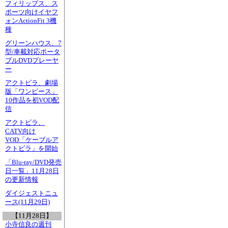
フィリップス、ス
ポーツ向けイヤフ
ォンActionFit 3機
種
グリーンハウス、7
型/車載対応ポータ
ブルDVDプレーヤ
ー
アクトビラ、劇場
版「ワンピース」
10作品を初VOD配
信
アクトビラ、
CATV向け
VOD「ケーブルア
クトビラ」を開始
「Blu-ray/DVD発売
日一覧」11月28日
の更新情報
ダイジェストニュ
ース(11月29日)
【11月28日】
小寺信良の週刊