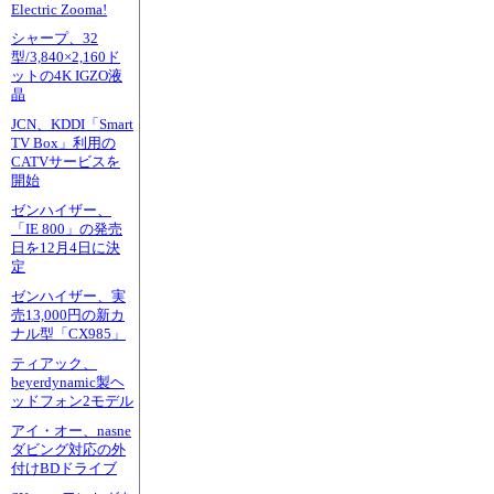
Electric Zooma!
シャープ、32
型/3,840×2,160ド
ットの4K IGZO液
晶
JCN、KDDI「Smart
TV Box」利用の
CATVサービスを
開始
ゼンハイザー、
「IE 800」の発売
日を12月4日に決
定
ゼンハイザー、実
売13,000円の新カ
ナル型「CX985」
ティアック、
beyerdynamic製ヘ
ッドフォン2モデル
アイ・オー、nasne
ダビング対応の外
付けBDドライブ