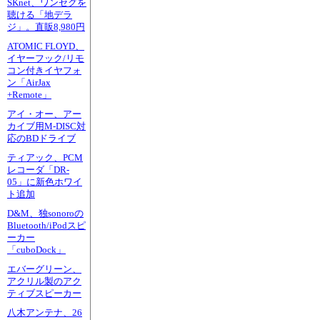
SKnet、ワンセグを
聴ける「地デラ
ジ」。直販8,980円
ATOMIC FLOYD、
イヤーフック/リモ
コン付きイヤフォ
ン「AirJax
+Remote」
アイ・オー、アー
カイブ用M-DISC対
応のBDドライブ
ティアック、PCM
レコーダ「DR-
05」に新色ホワイ
ト追加
D&M、独sonoroの
Bluetooth/iPodスピ
ーカー
「cuboDock」
エバーグリーン、
アクリル製のアク
ティブスピーカー
八木アンテナ、26