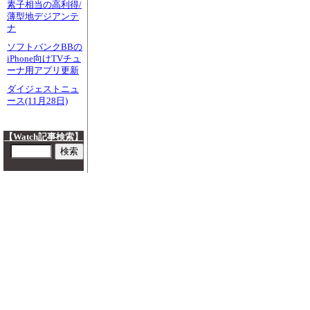
素子相当の高利得/
薄型地デジアンテ
ナ
ソフトバンクBBの
iPhone向けTVチュ
ーナ用アプリ更新
ダイジェストニュ
ース(11月28日)
【Watch記事検索】