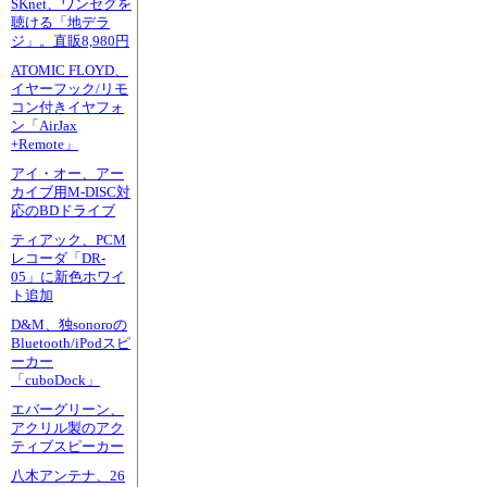
SKnet、ワンセグを
聴ける「地デラ
ジ」。直販8,980円
ATOMIC FLOYD、
イヤーフック/リモ
コン付きイヤフォ
ン「AirJax
+Remote」
アイ・オー、アー
カイブ用M-DISC対
応のBDドライブ
ティアック、PCM
レコーダ「DR-
05」に新色ホワイ
ト追加
D&M、独sonoroの
Bluetooth/iPodスピ
ーカー
「cuboDock」
エバーグリーン、
アクリル製のアク
ティブスピーカー
八木アンテナ、26