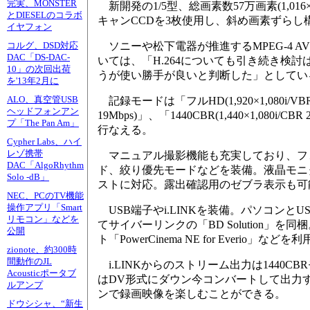
完実、MONSTER
新開発の1/5型、総画素数57万画素(1,016
とDIESELのコラボ
キャンCCDを3枚使用し、斜め画素ずらし構造
イヤフォン
ソニーや松下電器が推進するMPEG-4 AV
コルグ、DSD対応
DAC「DS-DAC-
いては、「H.264についても引き続き検討
10」の次回出荷
うが使い勝手が良いと判断した」としてい
を'13年2月に
ALO、真空管USB
記録モードは「フルHD(1,920×1,080i/VBR 最
ヘッドフォンアン
19Mbps)」、「1440CBR(1,440×1,0
プ「The Pan Am」
行なえる。
Cypher Labs、ハイ
レゾ携帯
マニュアル撮影機能も充実しており、フ
DAC「AlgoRhythm
ド、絞り優先モードなどを装備。液晶モニ
Solo -dB」
ストに対応。露出確認用のゼブラ表示も可
NEC、PCのTV機能
操作アプリ「Smart
USB端子やi.LINKを装備。パソコン
リモコン」などを
てサイバーリンクの「BD Solution」を同梱。編集用
公開
ト「PowerCinema NE for Everio」など
zionote、約300時
間動作のJL
i.LINKからのストリーム出力は144
Acousticポータブ
はDV形式にダウン今コンバートして出力
ルアンプ
ンで録画映像を楽しむことができる。
ドウシシャ、“新生