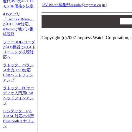
世代iPadの4G LTE
[
]
AV Watch編集部/
usuda@impress.co.jp
モデル価格を決定
iOSアプリ
00
「Twonky Beam」
00
がDTCP-IP対応。
00
iPhoneで地デジ番
組視聴
Copyright (c)2007 Impress Watch Corporation, a
ソニーBDレコーダ
がiOS機器でのスト
リーミング視聴対
応へ
ラトック、バラン
ス出力/DSD対応
USBヘッドフォン
アンプ
ラトック、PCオー
ディオ入門用USB
ヘッドフォンアン
プ
ロジテック、apt-
X/AAC対応の小型
Bluetoothイヤフォ
ン