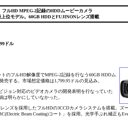
or、フルHD MPEG-2記録のHDDムービーカメラ
o最上位モデル。60GB HDDとFUJINONレンズ搭載
99ドル
1,080ドットのフルHD解像度でMPEG-2記録を行なう60GB HDDム
より発売する。市場想定価格は1,799.95ドルの見込み。
イビジョン対応のビデオカメラの開発表明を行なっていた
の詳細は明らかにしていなかった。
Nレンズを採用したフルHDの3CCDカメラシステムを搭載。ズー
C(Electric Beam Coating)コート」を採用。光学手ぶれ補正もE