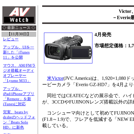
Vict
－Everi
◇ 最新ニュース ◇
【11月30日】
4月発売
レビュー
市場想定価格：1,7
アップル、UIを一
新した「iTunes
11」を公開
マウス、AM/FMラ
ジオ搭載オーディ
オプレーヤー
米Victor
(JVC America)は、1,920×
「Lyumo M33」
ービーカメラ「Everio GZ-HD7」を4月
アップル、
iPad/iPhoneアプリ
同社ではCEATECなどの展示会で、ハ
「Remote」を新
が、3CCDやFUJINONレンズ搭載以外
iTunesに対応
完実、beats by
コンシューマ向けとして初めてFUJINO
dr.dreのヘッドフォ
(F1.8～1.9)で、フレアを低減する「NEW EB
ン「Beats Solo
載している。
HD」に新色