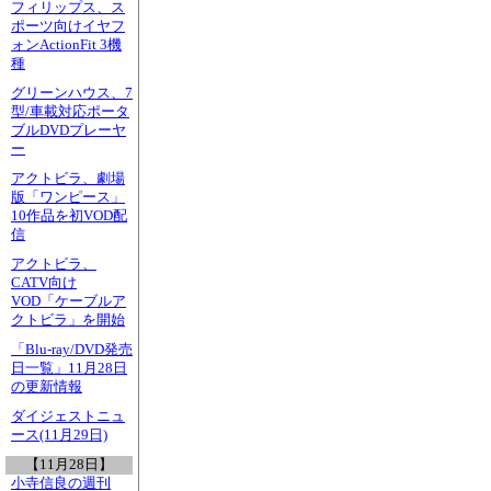
フィリップス、ス
ポーツ向けイヤフ
ォンActionFit 3機
種
グリーンハウス、7
型/車載対応ポータ
ブルDVDプレーヤ
ー
アクトビラ、劇場
版「ワンピース」
10作品を初VOD配
信
アクトビラ、
CATV向け
VOD「ケーブルア
クトビラ」を開始
「Blu-ray/DVD発売
日一覧」11月28日
の更新情報
ダイジェストニュ
ース(11月29日)
【11月28日】
小寺信良の週刊