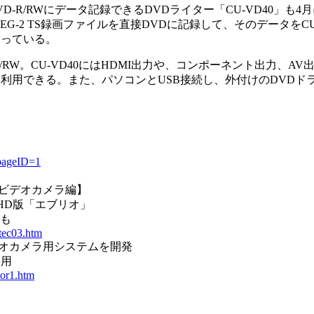
R/RWにデータ記録できるDVDライター「CU-VD40」も4
PEG-2 TS録画ファイルを直接DVDに記録して、そのデータをCU
なっている。
R/RW。CU-VD40にはHDMI出力や、コンポーネント出力、A
利用できる。また、パソコンとUSB接続し、外付けのDVDド
&pageID=1
06【ビデオカメラ編】
HD版「エブリオ」
モも
atec03.htm
ビデオカメラ用システムを開発
採用
tor1.htm