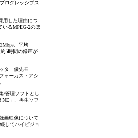
:9のプログレッシブス
録を採用した理由につ
いるMPEG-2のほ
高22Mbps、平均
DDに約5時間の録画が
ッター優先モー
フォーカス・アシ
。
集/管理ソフトとし
er 3 NE」、再生ソフ
の録画映像について
接続してハイビジョ