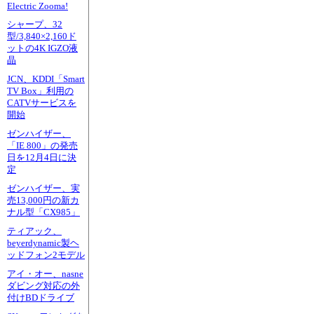
Electric Zooma!
シャープ、32
型/3,840×2,160ド
ットの4K IGZO液
晶
JCN、KDDI「Smart
TV Box」利用の
CATVサービスを
開始
ゼンハイザー、
「IE 800」の発売
日を12月4日に決
定
ゼンハイザー、実
売13,000円の新カ
ナル型「CX985」
ティアック、
beyerdynamic製ヘ
ッドフォン2モデル
アイ・オー、nasne
ダビング対応の外
付けBDドライブ