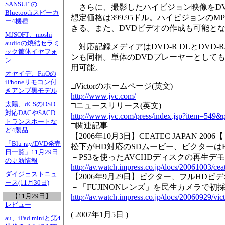
SANSUI”の
さらに、撮影したハイビジョン映像をDVD-
Bluetoothスピーカ
想定価格は399.95ドル。ハイビジョンのM
ー4機種
きる。また、DVDビデオの作成も可能と
MJSOFT、moshi
audioの焼結セラミ
対応記録メディアはDVD-R DLとDVD-
ック筐体イヤフォ
ンも同梱。単体のDVDプレーヤーとしても
ン
用可能。
オヤイデ、FiiOの
iPhoneリモコン付
□Victorのホームページ(英文)
きアンプ黒モデル
http://www.jvc.com/
太陽、dCSのDSD
□ニュースリリース(英文)
対応DACやSACD
http://www.jvc.com/press/index.jsp?item=549
トランスポートな
□関連記事
ど4製品
【2006年10月3日】CEATEC JAPAN 20
「Blu-ray/DVD発売
松下がHD対応のSDムービー、ビクターは
日一覧」11月29日
－PS3を使ったAVCHDディスクの再生デ
の更新情報
http://av.watch.impress.co.jp/docs/20061003/ce
ダイジェストニュ
【2006年9月29日】ビクター、フルHD
ース(11月30日)
－「FUJINONレンズ」を民生カメラで初
【11月29日】
http://av.watch.impress.co.jp/docs/20060929/vic
レビュー
(
2007年1月5日
)
au、iPad miniと第4