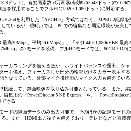
×558ドット)、有効画素数53万画素(有効976×548ドット)の16
を採用することでフルHD(1,920×1,080ドット)に対応する。
C/H.264を利用した「AVCHD」方式ではなく、MPEG-2記
はしているが、現時点では、PCでの編集など周辺環境が充実して
る。
高30Mbps、平均26.6Mbps)」、「SP(1,440×1,080i/VBR 最
80i/CBR 27Mbps)」の3モードを装備。フルHDモードでは、60GB H
ォーカスリングを備えるほか、ホワイトバランスや露出、シャ
ターも備え、フォーカスした部分の輪郭だけをカラー表示する
能となっている。外部マイク接続用のマイク入力も備えている
とUSB接続して、録画映像を取り込み可能となっている。また、編
の「PowerDirector 5 NE Express」や、「PowerProduc
を利用できる。
0CBRモードの録画データのみ出力可能で、そのほかの記録モード
する。また、HDMI出力端子も備えており、テレビなどと直接