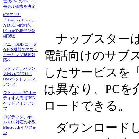
世代iPadの4G LTE
モデル価格を決定
iOSアプリ
「Twonky Beam」
がDTCP-IP対応。
iPhoneで地デジ番
ナップスターは、
組視聴
ソニーBDレコーダ
がiOS機器でのスト
電話向けのサブスク
リーミング視聴対
応へ
したサービスを「う
ラトック、バラン
ス出力/DSD対応
USBヘッドフォン
アンプ
は異なり、PCを
ラトック、PCオー
ディオ入門用USB
ロードできる。
ヘッドフォンアン
プ
ロジテック、apt-
X/AAC対応の小型
ダウンロードし
Bluetoothイヤフォ
ン