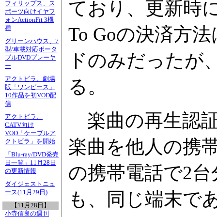
ており、更新時に
フィリップス、ス
ポーツ向けイヤフ
ォンActionFit 3機
To Goの決済
種
グリーンハウス、7
型/車載対応ポータ
ドのみだったが
ブルDVDプレーヤ
ー
アクトビラ、劇場
る。
版「ワンピース」
10作品を初VOD配
信
楽曲の再生認証
アクトビラ、
CATV向け
VOD「ケーブルア
楽曲を他人の携
クトビラ」を開始
「Blu-ray/DVD発売
日一覧」11月28日
の携帯電話で2台
の更新情報
ダイジェストニュ
も、同じ端末で
ース(11月29日)
【11月28日】
小寺信良の週刊