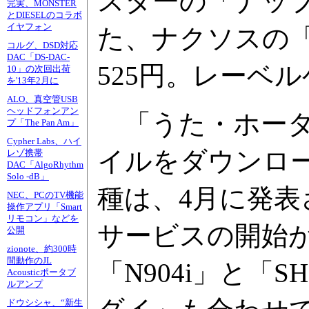
スターの「ナップスタ
完実、MONSTER
とDIESELのコラボ
イヤフォン
た、ナクソスの「ク
コルグ、DSD対応
DAC「DS-DAC-
525円。レーベ
10」の次回出荷
を'13年2月に
ALO、真空管USB
ヘッドフォンアン
「うた・ホーダ
プ「The Pan Am」
Cypher Labs、ハイ
イルをダウンロ
レゾ携帯
DAC「AlgoRhythm
Solo -dB」
種は、4月に発表さ
NEC、PCのTV機能
操作アプリ「Smart
リモコン」などを
サービスの開始
公開
zionote、約300時
間動作のJL
「N904i」と「S
Acousticポータブ
ルアンプ
ドウシシャ、“新生