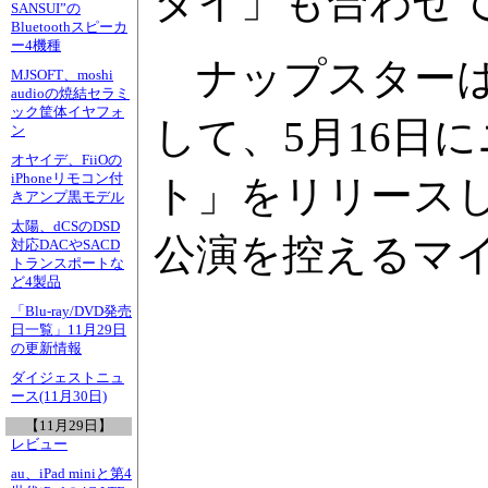
ダイ」も合わせ
SANSUI”の
Bluetoothスピーカ
ー4機種
ナップスターは
MJSOFT、moshi
audioの焼結セラミ
ック筐体イヤフォ
して、5月16日
ン
オヤイデ、FiiOの
iPhoneリモコン付
ト」をリリース
きアンプ黒モデル
太陽、dCSのDSD
公演を控えるマ
対応DACやSACD
トランスポートな
ど4製品
「Blu-ray/DVD発売
日一覧」11月29日
の更新情報
ダイジェストニュ
ース(11月30日)
【11月29日】
レビュー
au、iPad miniと第4