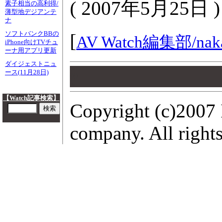
(
2007年5月25日
)
素子相当の高利得/
薄型地デジアンテ
ナ
ソフトバンクBBの
[
AV Watch編集部/
nak
iPhone向けTVチュ
ーナ用アプリ更新
ダイジェストニュ
00
ース(11月28日)
00
00
【Watch記事検索】
Copyright (c)2007 
company. All rights