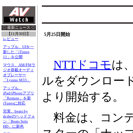
◇ 最新ニュース ◇
【11月30日】
5月25日開始
レビュー
アップル、UIを一
新した「iTunes
11」を公開
NTTドコモ
は
マウス、AM/FMラ
ジオ搭載オーディ
オプレーヤー
ルをダウンロード
「Lyumo M33」
アップル、
より開始する。
iPad/iPhoneアプリ
「Remote」を新
iTunesに対応
完実、beats by
料金は、コンテ
dr.dreのヘッドフォ
ン「Beats Solo
HD」に新色