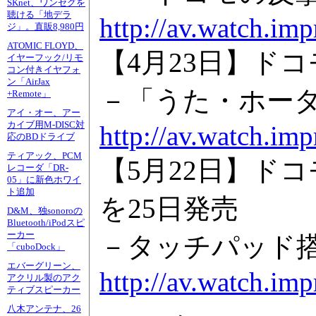
SKnet、ワンセグを
聴ける「地デラ
http://av.watch.im
ジ」。直販8,980円
ATOMIC FLOYD、
【4月23日】ドコ
イヤーフック/リモ
コン付きイヤフォ
ン「AirJax
－「うた・ホーダ
+Remote」
アイ・オー、アー
カイブ用M-DISC対
http://av.watch.im
応のBDドライブ
ティアック、PCM
【5月22日】ドコ
レコーダ「DR-
05」に新色ホワイ
ト追加
を25日発売
D&M、独sonoroの
Bluetooth/iPodスピ
ーカー
－タッチパッド搭載
「cuboDock」
エバーグリーン、
http://av.watch.im
アクリル製のアク
ティブスピーカー
八木アンテナ、26