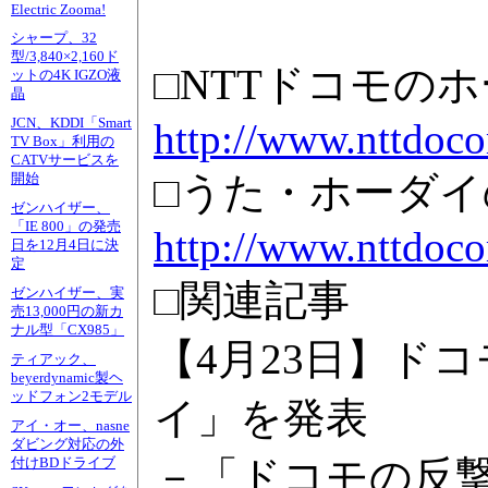
Electric Zooma!
シャープ、32
型/3,840×2,160ド
□NTTドコモの
ットの4K IGZO液
晶
JCN、KDDI「Smart
http://www.nttdoco
TV Box」利用の
CATVサービスを
□うた・ホーダ
開始
ゼンハイザー、
「IE 800」の発売
http://www.nttdoco
日を12月4日に決
定
□関連記事
ゼンハイザー、実
売13,000円の新カ
ナル型「CX985」
【4月23日】ド
ティアック、
beyerdynamic製ヘ
ッドフォン2モデル
イ」を発表
アイ・オー、nasne
ダビング対応の外
－「ドコモの反撃」
付けBDドライブ