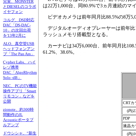
完実、MONSTER
は22万1,000台、同80.9%で3ヵ月連続
とDIESELのコラボ
イヤフォン
ビデオカメラは前年同月比88.5%の8万5,
コルグ、DSD対応
DAC「DS-DAC-
デジタルオーディオプレーヤーは前年比109.
10」の次回出荷
ラッシュメモリ搭載型となる。
を'13年2月に
ALO、真空管USB
カーナビは34万6,000台、前年同月比10
ヘッドフォンアン
61.2%、38.6%。
プ「The Pan Am」
Cypher Labs、ハイ
レゾ携帯
DAC「AlgoRhythm
Solo -dB」
NEC、PCのTV機能
操作アプリ「Smart
リモコン」などを
公開
CRT
zionote、約300時
(内)2
間動作のJL
PDP
Acousticポータブ
ルアンプ
液晶カ
ドウシシャ、“新生
(内)1