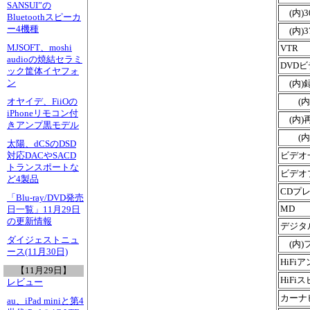
SANSUI”の
(内)3
Bluetoothスピーカ
ー4機種
(内)3
MJSOFT、moshi
VTR
audioの焼結セラミ
DVD
ック筐体イヤフォ
ン
(内)
(内)
オヤイデ、FiiOの
iPhoneリモコン付
(内)
きアンプ黒モデル
(内)
太陽、dCSのDSD
ビデオ
対応DACやSACD
トランスポートな
ビデオ
ど4製品
CDプ
「Blu-ray/DVD発売
MD
日一覧」11月29日
の更新情報
デジタ
ダイジェストニュ
(内)
ース(11月30日)
HiFi
【11月29日】
HiFi
レビュー
カーナ
au、iPad miniと第4