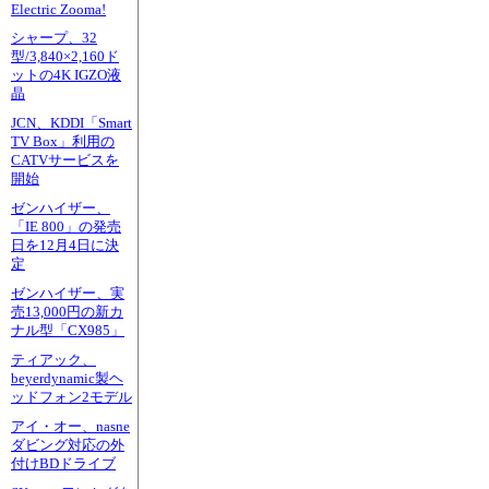
Electric Zooma!
シャープ、32
型/3,840×2,160ド
ットの4K IGZO液
晶
JCN、KDDI「Smart
TV Box」利用の
CATVサービスを
開始
ゼンハイザー、
「IE 800」の発売
日を12月4日に決
定
ゼンハイザー、実
売13,000円の新カ
ナル型「CX985」
ティアック、
beyerdynamic製ヘ
ッドフォン2モデル
アイ・オー、nasne
ダビング対応の外
付けBDドライブ