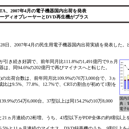
ITA、2007年4月の電子機器国内出荷を発表
ーディオプレーヤーとDVD再生機がプラス
TA)は28日、2007年4月の民生用電子機器国内出荷実績を発表した
続き好調で、前年同月比111.8%の1,491億円で9ヵ月
は、同94.6%の202億円で再びマイナスへと転じた。
の出荷台数は、前年同月比109.9%の70万3,000台で、3ヵ
は9.5%、77.8%、12.7%で、CRTの割合が初めて1割を
国内出
の54万6,000台。37型以上は同154.2%の10万8,000
典：
電子
4%と21ヵ月連続の2桁増。うち、43型以下がPDP全体の約8割以
86.5%と11ヵ月連続のマイナス。DVD録再機のうち、9割以上