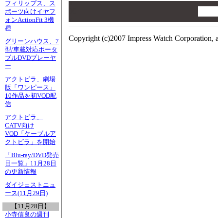
フィリップス、ス
00
00
ポーツ向けイヤフ
ォンActionFit 3機
00
種
Copyright (c)2007 Impress Watch Corporation, a
グリーンハウス、7
型/車載対応ポータ
ブルDVDプレーヤ
ー
アクトビラ、劇場
版「ワンピース」
10作品を初VOD配
信
アクトビラ、
CATV向け
VOD「ケーブルア
クトビラ」を開始
「Blu-ray/DVD発売
日一覧」11月28日
の更新情報
ダイジェストニュ
ース(11月29日)
【11月28日】
小寺信良の週刊