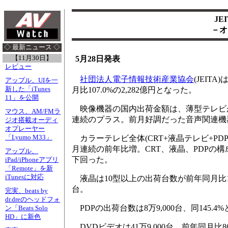
JE
－オ
◇ 最新ニュース ◇
【11月30日】
5月28日発表
レビュー
社団法人電子情報技術産業協会
(JEI
アップル、UIを一
新した「iTunes
月比107.0%の2,282億円となった。
11」を公開
映像機器の国内出荷金額は、薄型テレビが引き
マウス、AM/FMラ
連続のプラス。前月好調だった音声関連機器
ジオ搭載オーディ
オプレーヤー
「Lyumo M33」
カラーテレビ全体(CRT+液晶テレビ+PDP)
月連続の前年比増。CRT、液晶、PDPの構成比
アップル、
下回った。
iPad/iPhoneアプリ
「Remote」を新
iTunesに対応
液晶は10型以上の出荷台数が前年同月比139.9%
台。
完実、beats by
dr.dreのヘッドフォ
PDPの出荷台数は8万9,000台、同145.
ン「Beats Solo
HD」に新色
DVDビデオは41万9,000台、前年同月比