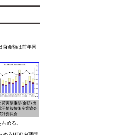
。出荷金額は前年同
荷実績推移(金額) 出
電子情報技術産業協会
統計委員会
上を占める。
を占めるHDD内蔵型