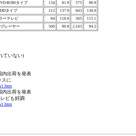
VD-ROMタイプ
134
81.9
575
80.9
HDDタイプ
212
137.9
843
136.0
ラーテレビ
84
110.0
365
115.1
Dプレーヤー
500
90.8
2,163
94.2
れていない)
機器国内出荷を発表
ラスに
ta1.htm
機器国内出荷を発表
テレビも好調
ta1.htm