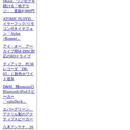
SKnet、ワンセグを
聴ける「地デラ
ジ」。直販8,980円
ATOMIC FLOYD、
イヤーフック/リモ
コン付きイヤフォ
ン「AirJax
+Remote」
アイ・オー、アー
カイブ用M-DISC対
応のBDドライブ
ティアック、PCM
レコーダ「DR-
05」に新色ホワイ
ト追加
D&M、独sonoroの
Bluetooth/iPodスピ
ーカー
「cuboDock」
エバーグリーン、
アクリル製のアク
ティブスピーカー
八木アンテナ、26