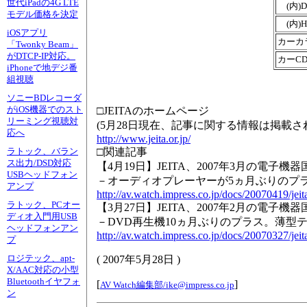
世代iPadの4G LTE
(内)D
モデル価格を決定
(内)
iOSアプリ
カーカ
「Twonky Beam」
がDTCP-IP対応。
カーC
iPhoneで地デジ番
組視聴
ソニーBDレコーダ
がiOS機器でのスト
□JEITAのホームページ
リーミング視聴対
(5月28日現在、記事に関する情報は掲載さ
応へ
http://www.jeita.or.jp/
□関連記事
ラトック、バラン
ス出力/DSD対応
【4月19日】JEITA、2007年3月の電子
USBヘッドフォン
－オーディオプレーヤーが5ヵ月ぶりのプ
アンプ
http://av.watch.impress.co.jp/docs/20070419/jei
ラトック、PCオー
【3月27日】JEITA、2007年2月の電子
ディオ入門用USB
－DVD再生機10ヵ月ぶりのプラス。薄型
ヘッドフォンアン
http://av.watch.impress.co.jp/docs/20070327/jei
プ
ロジテック、apt-
(
2007年5月28日
)
X/AAC対応の小型
Bluetoothイヤフォ
[
]
AV Watch編集部/
ike@impress.co.jp
ン