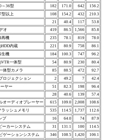
0～36型
182
171.0
642
156.2
7型以上
108
154.2
432
210.3
21
40.4
117
53.8
ビデオ
419
86.5
1,566
85.8
録再機
235
78.1
819
78.0
HDD内蔵
221
80.9
758
86.1
再生機
184
100.3
747
96.2
VTR一体型
54
80.9
230
80.4
一体型カメラ
85
88.5
472
92.7
プロジェクション
2
49.2
7
42.4
レーヤー
51
82.3
198
96.4
28
40.6
139
57.4
ルオーディオプレーヤー
615
109.0
2,008
108.6
フラッシュメモリ
535
114.5
1,737
112.6
アンプ
16
64.0
74
87.9
スピーカーシステム
31
131.1
100
114.5
ビゲーションシステム
346
108.5
1,420
106.1