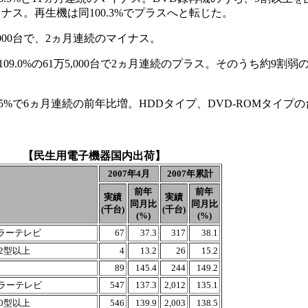
のマイナス。再生機は同100.3%でプラスへと転じた。
000台で、2ヵ月連続のマイナス。
0%の61万5,000台で2ヵ月連続のプラス。そのうち約9割弱の53
8.5%で6ヵ月連続の前年比増。HDDタイプ、DVD-ROMタイプ
【民生用電子機器国内出荷】
2007年4月
2007年累計
前年
前年
実績
実績
同月比
同月比
(千台)
(千台)
(%)
(%)
カラーテレビ
67
37.3
317
38.1
2型以上
4
13.2
26
15.2
89
145.4
244
149.2
ラーテレビ
547
137.3
2,012
135.1
0型以上
546
139.9
2,003
138.5