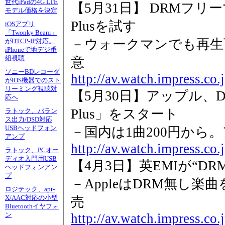
世代iPadの4G LTE
【5月31日】 DRMフリー
モデル価格を決定
Plusを試す
iOSアプリ
「Twonky Beam」
－ウォークマンでも再生
がDTCP-IP対応。
iPhoneで地デジ番
組視聴
意
ソニーBDレコーダ
http://av.watch.impress.co
がiOS機器でのスト
リーミング視聴対
【5月30日】アップル、D
応へ
Plus」をスタート
ラトック、バラン
ス出力/DSD対応
USBヘッドフォン
－国内は1曲200円から。
アンプ
http://av.watch.impress.co
ラトック、PCオー
ディオ入門用USB
【4月3日】英EMIが“D
ヘッドフォンアン
プ
－AppleはDRM無し楽曲をA
ロジテック、apt-
X/AAC対応の小型
売
Bluetoothイヤフォ
http://av.watch.impress.co
ン