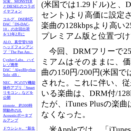
完実、MONSTER
(米国では1.29ドル)と、D
とDIESELのコラボ
イヤフォン
セント)より高価に設定
コルグ、DSD対応
楽曲の128kbpsより高い
DAC「DS-DAC-
10」の次回出荷
プレミアム版と位置づけ
を'13年2月に
ALO、真空管USB
ヘッドフォンアン
今回、DRMフリーで256kb
プ「The Pan Am」
ミアムはそのままに、価格は
Cypher Labs、ハイ
レゾ携帯
DAC「AlgoRhythm
曲の150円/200円(米
Solo -dB」
された。これに伴い、従来はi
NEC、PCのTV機能
操作アプリ「Smart
いる楽曲は、DRM付/12
リモコン」などを
公開
たが、iTunes Plusの楽
zionote、約300時
間動作のJL
なくなった。
Acousticポータブ
ルアンプ
米Appleでは、「iTune
ドウシシャ、“新生