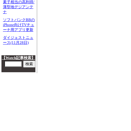
素子相当の高利得/
薄型地デジアンテ
ナ
ソフトバンクBBの
iPhone向けTVチュ
ーナ用アプリ更新
ダイジェストニュ
ース(11月28日)
【Watch記事検索】