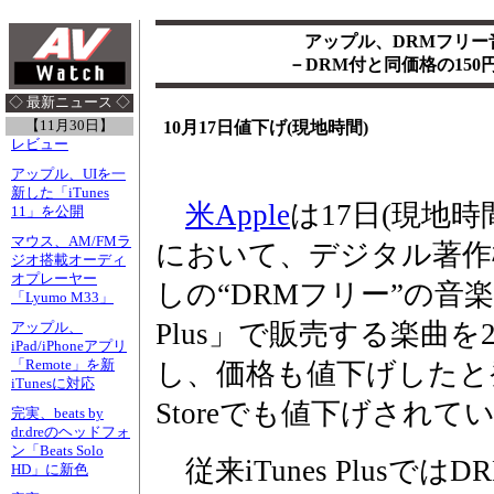
アップル、DRMフリー音楽
－DRM付と同価格の150円/
◇ 最新ニュース ◇
【11月30日】
10月17日値下げ(現地時間)
レビュー
アップル、UIを一
新した「iTunes
米Apple
は17日(現地時間)、
11」を公開
マウス、AM/FMラ
において、デジタル著作権
ジオ搭載オーディ
オプレーヤー
しの“DRMフリー”の音楽配
「Lyumo M33」
Plus」で販売する楽曲を
アップル、
iPad/iPhoneアプリ
「Remote」を新
し、価格も値下げしたと発
iTunesに対応
Storeでも値下げされて
完実、beats by
dr.dreのヘッドフォ
ン「Beats Solo
従来iTunes Plusでは
HD」に新色