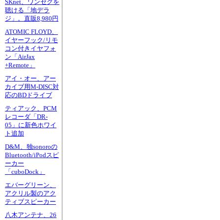
SKnet、ワンセグを
聴ける「地デラ
ジ」。直販8,980円
ATOMIC FLOYD、
イヤーフック/リモ
コン付きイヤフォ
ン「AirJax
+Remote」
アイ・オー、アー
カイブ用M-DISC対
応のBDドライブ
ティアック、PCM
レコーダ「DR-
05」に新色ホワイ
ト追加
D&M、独sonoroの
Bluetooth/iPodスピ
ーカー
「cuboDock」
エバーグリーン、
アクリル製のアク
ティブスピーカー
八木アンテナ、26