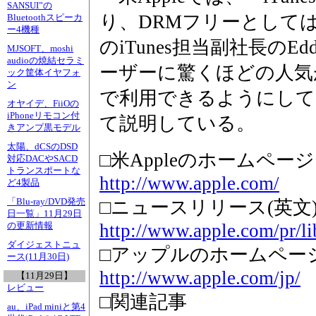
SANSUI”の
り、DRMフリーとして
Bluetoothスピーカ
ー4機種
のiTunes担当副社長のEddy
MJSOFT、moshi
audioの焼結セラミ
ーザーに驚くほどの人気
ック筐体イヤフォ
ン
で利用できるようにして
オヤイデ、FiiOの
iPhoneリモコン付
て説明している。
きアンプ黒モデル
太陽、dCSのDSD
□米Appleのホームページ
対応DACやSACD
トランスポートな
http://www.apple.com/
ど4製品
「Blu-ray/DVD発売
□ニュースリリース(英文
日一覧」11月29日
http://www.apple.com/pr/li
の更新情報
ダイジェストニュ
□アップルのホームペー
ース(11月30日)
http://www.apple.com/jp/
【11月29日】
レビュー
□関連記事
au、iPad miniと第4