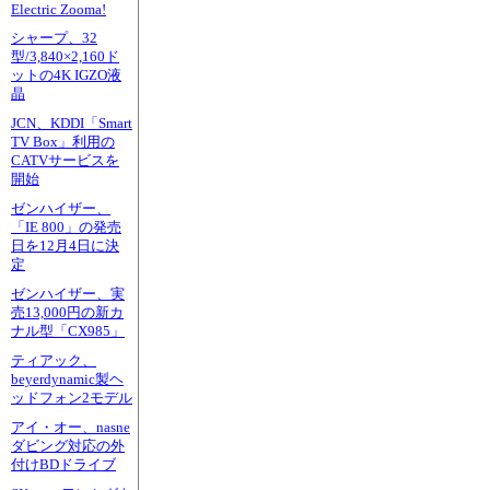
Electric Zooma!
シャープ、32
型/3,840×2,160ド
ットの4K IGZO液
晶
JCN、KDDI「Smart
TV Box」利用の
CATVサービスを
開始
ゼンハイザー、
「IE 800」の発売
日を12月4日に決
定
ゼンハイザー、実
売13,000円の新カ
ナル型「CX985」
ティアック、
beyerdynamic製ヘ
ッドフォン2モデル
アイ・オー、nasne
ダビング対応の外
付けBDドライブ