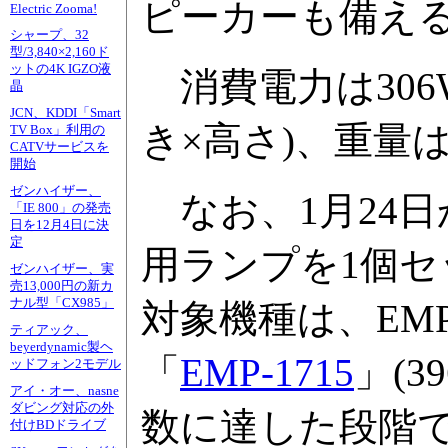
ピーカーも備え
Electric Zooma!
シャープ、32
型/3,840×2,160ド
ットの4K IGZO液
消費電力は306W
晶
JCN、KDDI「Smart
き×高さ)、重量は約
TV Box」利用の
CATVサービスを
開始
ゼンハイザー、
なお、1月24日
「IE 800」の発売
日を12月4日に決
定
用ランプを1個
ゼンハイザー、実
売13,000円の新カ
ナル型「CX985」
対象機種は、EMP-
ティアック、
beyerdynamic製ヘ
「
EMP-1715
」(3
ッドフォン2モデル
アイ・オー、nasne
ダビング対応の外
数に達した段階
付けBDドライブ