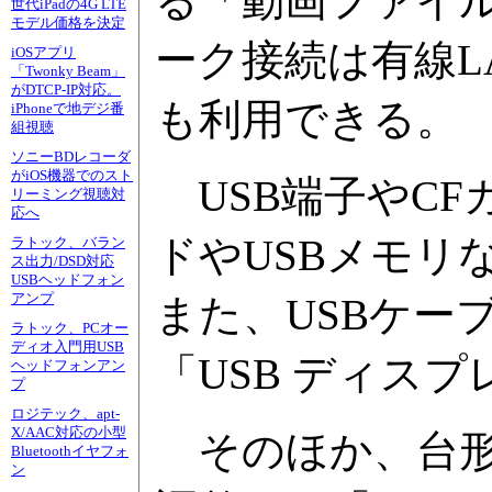
る「動画ファイ
世代iPadの4G LTE
モデル価格を決定
ーク接続は有線L
iOSアプリ
「Twonky Beam」
がDTCP-IP対応。
も利用できる。
iPhoneで地デジ番
組視聴
ソニーBDレコーダ
がiOS機器でのスト
USB端子やCF
リーミング視聴対
応へ
ドやUSBメモリ
ラトック、バラン
ス出力/DSD対応
USBヘッドフォン
アンプ
また、USBケー
ラトック、PCオー
ディオ入門用USB
「USB ディス
ヘッドフォンアン
プ
ロジテック、apt-
X/AAC対応の小型
そのほか、台形
Bluetoothイヤフォ
ン