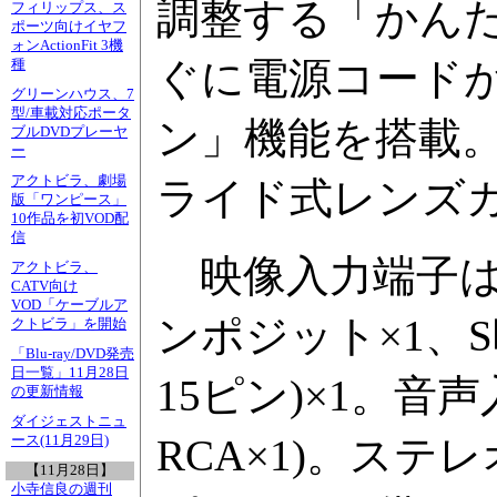
調整する「かん
フィリップス、ス
ポーツ向けイヤフ
ォンActionFit 3機
ぐに電源コード
種
グリーンハウス、7
型/車載対応ポータ
ン」機能を搭載。
ブルDVDプレーヤ
ー
アクトビラ、劇場
ライド式レンズ
版「ワンピース」
10作品を初VOD配
信
映像入力端子は、ア
アクトビラ、
CATV向け
VOD「ケーブルア
ンポジット×1、S
クトビラ」を開始
「Blu-ray/DVD発売
日一覧」11月28日
15ピン)×1。音
の更新情報
ダイジェストニュ
RCA×1)。ス
ース(11月29日)
【11月28日】
小寺信良の週刊