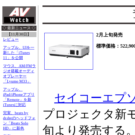
◇ 最新ニュース ◇
【11月30日】
2月上旬発売
レビュー
標準価格：522,90
アップル、UIを一
新した「iTunes
11」を公開
マウス、AM/FMラ
ジオ搭載オーディ
オプレーヤー
「Lyumo M33」
アップル、
セイコーエプ
iPad/iPhoneアプリ
「Remote」を新
iTunesに対応
プロジェクタ新モデ
完実、beats by
dr.dreのヘッドフォ
ン「Beats Solo
旬より発売する。価
HD」に新色