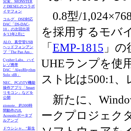
完実、MONSTER
とDIESELのコラボ
イヤフォン
0.8型/1,024
コルグ、DSD対応
DAC「DS-DAC-
を採用するモバイ
10」の次回出荷
を'13年2月に
ALO、真空管USB
「
EMP-1815
」の
ヘッドフォンアン
プ「The Pan Am」
UHEランプを使
Cypher Labs、ハイ
レゾ携帯
DAC「AlgoRhythm
Solo -dB」
スト比は500:1
NEC、PCのTV機能
操作アプリ「Smart
リモコン」などを
新たに、Windo
公開
zionote、約300時
間動作のJL
ークプロジェク
Acousticポータブ
ルアンプ
ドウシシャ、“新生