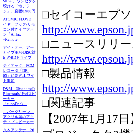
SKnet、ワンセグを
聴ける「地デラ
□セイコーエプ
ジ」。直販8,980円
ATOMIC FLOYD、
イヤーフック/リモ
http://www.epson.j
コン付きイヤフォ
ン「AirJax
+Remote」
□ニュースリリー
アイ・オー、アー
カイブ用M-DISC対
http://www.epson.j
応のBDドライブ
ティアック、PCM
□製品情報
レコーダ「DR-
05」に新色ホワイ
ト追加
http://www.epson.j
D&M、独sonoroの
Bluetooth/iPodスピ
□関連記事
ーカー
「cuboDock」
エバーグリーン、
【2007年1月1
アクリル製のアク
ティブスピーカー
八木アンテナ、26