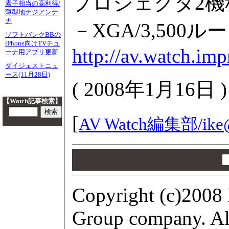
プロジェクタ2機
素子相当の高利得/
薄型地デジアンテ
ナ
－XGA/3,500
ソフトバンクBBの
iPhone向けTVチュ
http://av.watch.im
ーナ用アプリ更新
ダイジェストニュ
ース(11月28日)
(
2008年1月16日
)
【Watch記事検索】
[
AV Watch編集部/
ike
00
00
00
Copyright (c)2008 
Group company. All