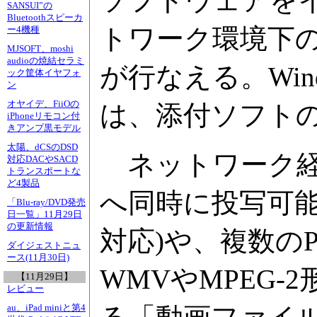
ソフトウェアを
SANSUI”の
Bluetoothスピーカ
トワーク環境下のV
ー4機種
MJSOFT、moshi
audioの焼結セラミ
が行なえる。Windo
ック筐体イヤフォ
ン
オヤイデ、FiiOの
は、添付ソフトの「E
iPhoneリモコン付
きアンプ黒モデル
太陽、dCSのDSD
ネットワーク経
対応DACやSACD
トランスポートな
ど4製品
へ同時に投写可能
「Blu-ray/DVD発売
日一覧」11月29日
の更新情報
対応)や、複数の
ダイジェストニュ
ース(11月30日)
WMVやMPEG
【11月29日】
レビュー
au、iPad miniと第4