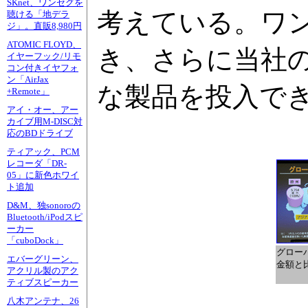
SKnet、ワンセグを
考えている。ワ
聴ける「地デラ
ジ」。直販8,980円
ATOMIC FLOYD、
き、さらに当社
イヤーフック/リモ
コン付きイヤフォ
ン「AirJax
な製品を投入でき
+Remote」
アイ・オー、アー
カイブ用M-DISC対
応のBDドライブ
ティアック、PCM
レコーダ「DR-
05」に新色ホワイ
ト追加
D&M、独sonoroの
Bluetooth/iPodスピ
ーカー
「cuboDock」
グロー
エバーグリーン、
金額と
アクリル製のアク
ティブスピーカー
八木アンテナ、26