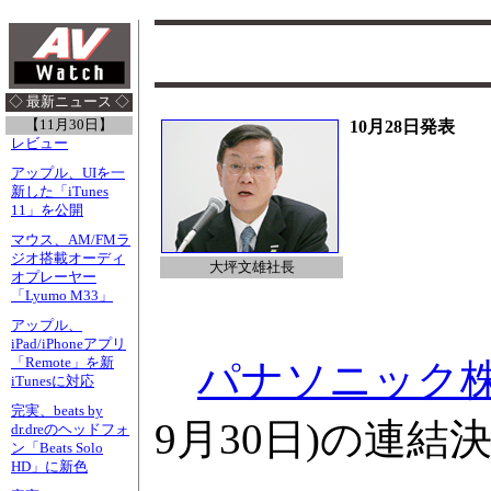
◇ 最新ニュース ◇
【11月30日】
10月28日発表
レビュー
アップル、UIを一
新した「iTunes
11」を公開
マウス、AM/FMラ
ジオ搭載オーディ
大坪文雄社長
オプレーヤー
「Lyumo M33」
アップル、
iPad/iPhoneアプリ
「Remote」を新
パナソニック
iTunesに対応
完実、beats by
9月30日)の連
dr.dreのヘッドフォ
ン「Beats Solo
HD」に新色