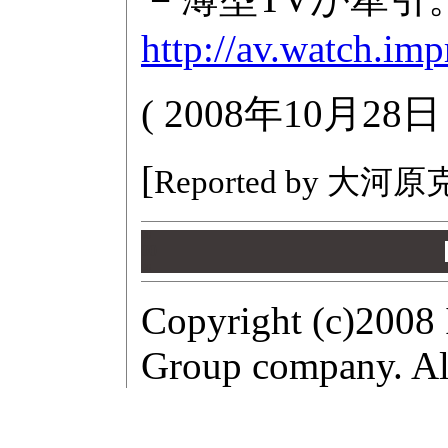
http://av.watch.im
(
2008年10月28
[
Reported by 大河
00
00
00
Copyright (c)2008 
Group company. All