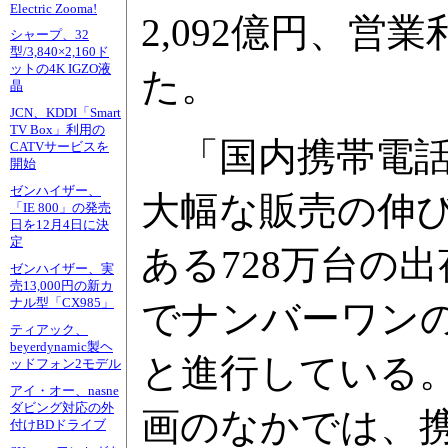
Electric Zooma!
2,092億円、営
シャープ、32
型/3,840×2,160ド
ットの4K IGZO液
た。
晶
JCN、KDDI「Smart
TV Box」利用の
「国内携帯電話
CATVサービスを
開始
ゼンハイザー、
大幅な販売の伸
「IE 800」の発売
日を12月4日に決
定
ある728万台の
ゼンハイザー、実
売13,000円の新カ
ナル型「CX985」
でナンバーワン
ティアック、
beyerdynamic製ヘ
と進行している。
ッドフォン2モデル
アイ・オー、nasne
ダビング対応の外
画のなかでは、
付けBDドライブ