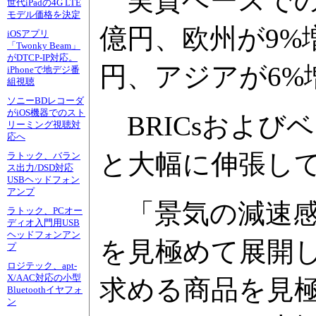
実質ベースでの米
世代iPadの4G LTE
モデル価格を決定
億円、欧州が9%増の
iOSアプリ
「Twonky Beam」
がDTCP-IP対応。
円、アジアが6%増
iPhoneで地デジ番
組視聴
ソニーBDレコーダ
がiOS機器でのスト
BRICsおよび
リーミング視聴対
応へ
と大幅に伸張し
ラトック、バラン
ス出力/DSD対応
USBヘッドフォン
アンプ
「景気の減速感
ラトック、PCオー
ディオ入門用USB
ヘッドフォンアン
を見極めて展開
プ
ロジテック、apt-
X/AAC対応の小型
求める商品を見
Bluetoothイヤフォ
ン