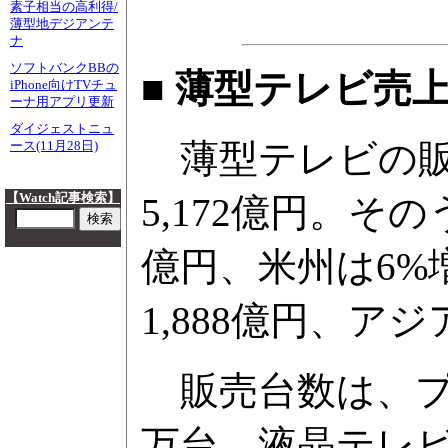
素子相当の高利得/
薄型地デジアンテ
ナ
ソフトバンクBBの
■ 薄型テレビ売
iPhone向けTVチュ
ーナ用アプリ更新
ダイジェストニュ
薄型テレビの販
ース(11月28日)
【Watch記事検索】
5,172億円。その
億円、米州は6%増
1,888億円、アジ
販売台数は、プラ
万台、液晶テレビ