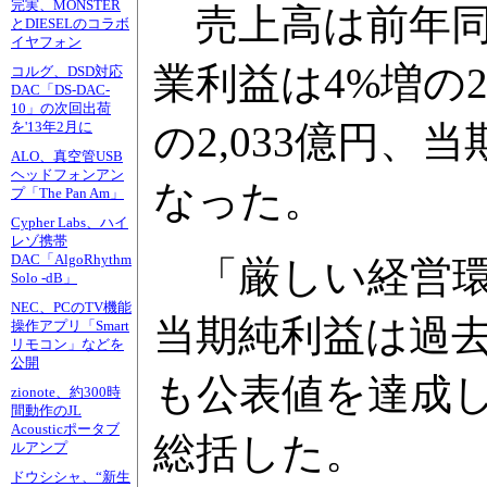
完実、MONSTER
売上高は前年同期
とDIESELのコラボ
イヤフォン
業利益は4%増の2
コルグ、DSD対応
DAC「DS-DAC-
10」の次回出荷
の2,033億円、当
を'13年2月に
ALO、真空管USB
ヘッドフォンアン
なった。
プ「The Pan Am」
Cypher Labs、ハイ
レゾ携帯
DAC「AlgoRhythm
「厳しい経営環
Solo -dB」
NEC、PCのTV機能
当期純利益は過
操作アプリ「Smart
リモコン」などを
公開
も公表値を達成
zionote、約300時
間動作のJL
Acousticポータブ
総括した。
ルアンプ
ドウシシャ、“新生