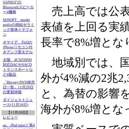
SANSUI”の
売上高では公表
Bluetoothスピーカ
ー4機種
MJSOFT、moshi
表値を上回る実
audioの焼結セラミ
ック筐体イヤフォ
ン
長率で8%増とな
オヤイデ、FiiOの
iPhoneリモコン付
きアンプ黒モデル
地域別では、国内
太陽、dCSのDSD
対応DACやSACD
トランスポートな
外が4%減の2兆2
ど4製品
「Blu-ray/DVD発売
日一覧」11月29日
と、為替の影響
の更新情報
ダイジェストニュ
ース(11月30日)
海外が8%増とな
【11月29日】
レビュー
au、iPad miniと第4