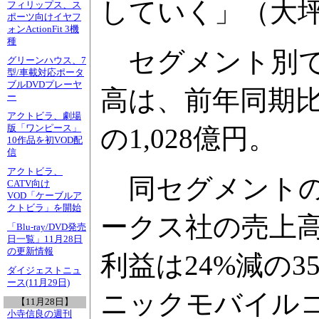
していく」（大
フィリップス、ス
ポーツ向けイヤフ
ォンActionFit 3機
種
セグメント別で
グリーンハウス、7
型/車載対応ポータ
ブルDVDプレーヤ
高は、前年同期比2
ー
アクトビラ、劇場
版「ワンピース」
の1,028億円。
10作品を初VOD配
信
アクトビラ、
同セグメントの
CATV向け
VOD「ケーブルア
クトビラ」を開始
ークス社の売上高
「Blu-ray/DVD発売
日一覧」11月28日
の更新情報
利益は24%減の
ダイジェストニュ
ース(11月29日)
ニックモバイル
【11月28日】
小寺信良の週刊