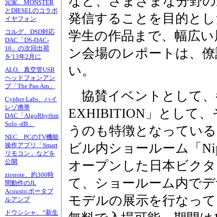
など、さまざまな分野の
完実、MONSTER
とDIESELのコラボ
発信することを目的とし
イヤフォン
コルグ、DSD対応
学生の作品まで、幅広い
DAC「DS-DAC-
10」の次回出荷
ン会場のレポートは、僚
を'13年2月に
い。
ALO、真空管USB
ヘッドフォンアン
プ「The Pan Am」
協賛イベントとして、都
Cypher Labs、ハイ
レゾ携帯
EXHIBITION」とし
DAC「AlgoRhythm
Solo -dB」
うのも特徴となっている
NEC、PCのTV機能
ビル内ショールーム「Nipp
操作アプリ「Smart
リモコン」などを
公開
オープンした日本ビクタ
zionote、約300時
て、ショールーム内でデ
間動作のJL
Acousticポータブ
モデルの展示を行なって
ルアンプ
ドウシシャ、“新生