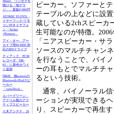
SKnet、ワンセグを
ピーカー。ソファーとテ
聴ける「地デラ
ジ」。直販8,980円
テーブルの上などに設置
ATOMIC FLOYD、
イヤーフック/リモ
蔵している2chスピー
コン付きイヤフォ
ン「AirJax
生可能なのが特徴。200
+Remote」
「ニアスピーカー・サラ
アイ・オー、アー
カイブ用M-DISC対
ソースのマルチチャンネ
応のBDドライブ
ティアック、PCM
を行なうことで、バイノ
レコーダ「DR-
05」に新色ホワイ
ーの耳もとでマルチチャ
ト追加
るという技術。
D&M、独sonoroの
Bluetooth/iPodスピ
ーカー
「cuboDock」
通常、バイノーラル信
エバーグリーン、
ーションが実現できるヘ
アクリル製のアク
ティブスピーカー
り、スピーカーで再生す
八木アンテナ、26