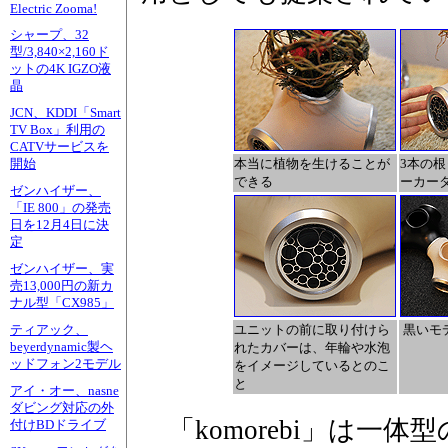
Electric Zooma!
シャープ、32
型/3,840×2,160ド
ットの4K IGZO液
晶
JCN、KDDI「Smart
TV Box」利用の
CATVサービスを
本当に植物を生けることが
3本の
開始
できる
ーカー
ゼンハイザー、
「IE 800」の発売
日を12月4日に決
定
ゼンハイザー、実
売13,000円の新カ
ナル型「CX985」
ユニットの前に取り付けら
黒いモ
ティアック、
beyerdynamic製ヘ
れたカバーは、年輪や水泡
ッドフォン2モデル
をイメージしているとのこ
と
アイ・オー、nasne
ダビング対応の外
「komorebi」は一体
付けBDドライブ