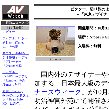
ビクター、切り株の
－「東京デザイナ
◇ 最新ニュース ◇
【11月30日】
開催期間：10月31
レビュー
場所：Nipper’s 
アップル、UIを一
新した「iTunes
入場料：無料
11」を公開
マウス、AM/FMラ
ジオ搭載オーディ
kirikabu
オプレーヤー
「Lyumo M33」
アップル、
国内外のデザイナーや
iPad/iPhoneアプリ
「Remote」を新
加する、日本最大級のデ
iTunesに対応
ナーズウィーク
」が10
完実、beats by
dr.dreのヘッドフォ
明治神宮外苑にて開催さ
ン「Beats Solo
HD」に新色