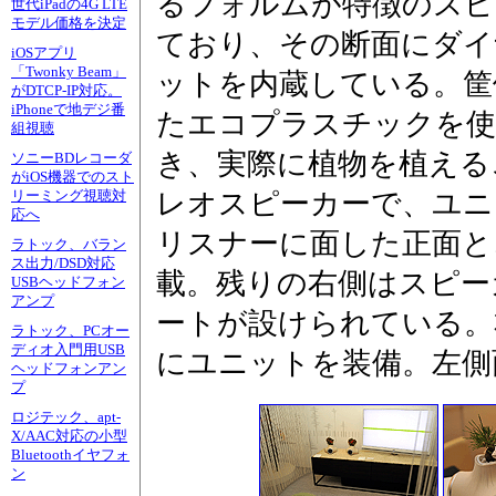
るフォルムが特徴のスピ
世代iPadの4G LTE
モデル価格を決定
ており、その断面にダイ
iOSアプリ
「Twonky Beam」
ットを内蔵している。筐
がDTCP-IP対応。
iPhoneで地デジ番
たエコプラスチックを使
組視聴
き、実際に植物を植える
ソニーBDレコーダ
がiOS機器でのスト
レオスピーカーで、ユニ
リーミング視聴対
応へ
リスナーに面した正面と
ラトック、バラン
ス出力/DSD対応
載。残りの右側はスピー
USBヘッドフォン
アンプ
ートが設けられている。
ラトック、PCオー
ディオ入門用USB
にユニットを装備。左側
ヘッドフォンアン
プ
ロジテック、apt-
X/AAC対応の小型
Bluetoothイヤフォ
ン