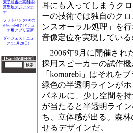
素子相当の高利得/
耳にも入ってしまうクロ
薄型地デジアンテ
ナ
ーの技術では独自のクロ
ソフトバンクBBの
ンスオーラル処理」を行
iPhone向けTVチュ
ーナ用アプリ更新
音像定位を実現している
ダイジェストニュ
ース(11月28日)
2006年9月に開催された
【Watch記事検索】
採用スピーカーの試作機
「komorebi」はそ
緑色の半透明ラインがホ
パネルに、少し空間を持
が当たると半透明ライン
ち、立体感が出る。森林
せるデザインだ。