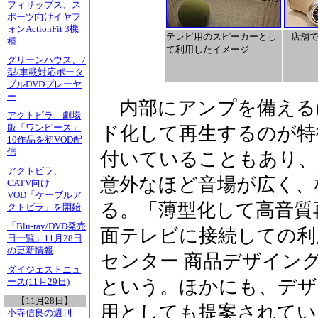
フィリップス、ス
ポーツ向けイヤフ
ォンActionFit 3機
テレビ用のスピーカーとし
店舗
種
て利用したイメージ
グリーンハウス、7
型/車載対応ポータ
ブルDVDプレーヤ
ー
内部にアンプを備えるほ
アクトビラ、劇場
版「ワンピース」
ド化して再生するのが特
10作品を初VOD配
信
付いていることもあり、
アクトビラ、
意外なほど音場が広く、
CATV向け
VOD「ケーブルア
る。「薄型化して高音質
クトビラ」を開始
「Blu-ray/DVD発売
面テレビに接続しての利
日一覧」11月28日
の更新情報
センター 商品デザイング
ダイジェストニュ
という。ほかにも、デザ
ース(11月29日)
【11月28日】
用としても提案されてい
小寺信良の週刊