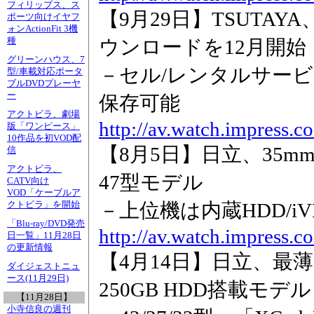
フィリップス、ス
【9月29日】TSUTAY
ポーツ向けイヤフ
ォンActionFit 3機
種
ウンロードを12月開始
グリーンハウス、7
－セル/レンタルサービス
型/車載対応ポータ
ブルDVDプレーヤ
ー
保存可能
アクトビラ、劇場
http://av.watch.impress.c
版「ワンピース」
10作品を初VOD配
【8月5日】日立、35m
信
アクトビラ、
47型モデル
CATV向け
VOD「ケーブルア
－上位機は内蔵HDD/i
クトビラ」を開始
「Blu-ray/DVD発売
http://av.watch.impress.c
日一覧」11月28日
の更新情報
【4月14日】日立、最薄3
ダイジェストニュ
ース(11月29日)
250GB HDD搭載モデル
【11月28日】
小寺信良の週刊