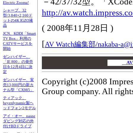
－42/37/32型。「XC
Electric Zooma!
http://av.watch.impress.c
シャープ、32
型/3,840×2,160ド
ットの4K IGZO液
(
2008年11月28日
)
晶
JCN、KDDI「Smart
TV Box」利用の
[
AV Watch編集部/
nakaba-a@i
CATVサービスを
開始
ゼンハイザー、
00
「IE 800」の発売
00
AV
日を12月4日に決
00
定
Copyright (c)2008 Impres
ゼンハイザー、実
売13,000円の新カ
Group company. All rights
ナル型「CX985」
ティアック、
beyerdynamic製ヘ
ッドフォン2モデル
アイ・オー、nasne
ダビング対応の外
付けBDドライブ