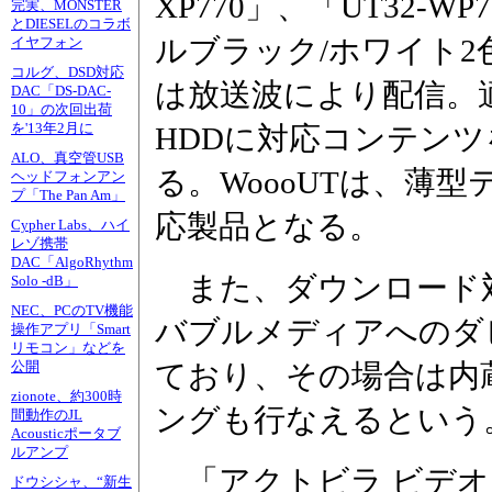
XP770」、「UT32-W
完実、MONSTER
とDIESELのコラボ
ルブラック/ホワイト2
イヤフォン
コルグ、DSD対応
は放送波により配信。
DAC「DS-DAC-
10」の次回出荷
を'13年2月に
HDDに対応コンテン
ALO、真空管USB
る。WoooUTは、薄
ヘッドフォンアン
プ「The Pan Am」
応製品となる。
Cypher Labs、ハイ
レゾ携帯
DAC「AlgoRhythm
また、ダウンロード
Solo -dB」
NEC、PCのTV機能
バブルメディアへのダ
操作アプリ「Smart
リモコン」などを
ており、その場合は内蔵
公開
zionote、約300時
ングも行なえるという
間動作のJL
Acousticポータブ
ルアンプ
「アクトビラ ビデオ
ドウシシャ、“新生