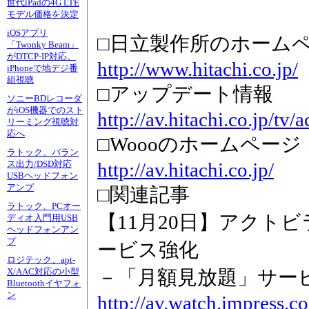
世代iPadの4G LTE
モデル価格を決定
iOSアプリ
□日立製作所のホーム
「Twonky Beam」
がDTCP-IP対応。
http://www.hitachi.co.jp/
iPhoneで地デジ番
組視聴
□アップデート情報
ソニーBDレコーダ
がiOS機器でのスト
http://av.hitachi.co.jp/tv/
リーミング視聴対
応へ
□Woooのホームページ
ラトック、バラン
http://av.hitachi.co.jp/
ス出力/DSD対応
USBヘッドフォン
アンプ
□関連記事
ラトック、PCオー
【11月20日】アクト
ディオ入門用USB
ヘッドフォンアン
プ
ービス強化
ロジテック、apt-
－「月額見放題」サー
X/AAC対応の小型
Bluetoothイヤフォ
ン
http://av.watch.impress.c