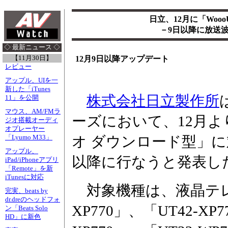
日立、12月に「Woo
－9日以降に放送
◇ 最新ニュース ◇
【11月30日】
12月9日以降アップデート
レビュー
アップル、UIを一
新した「iTunes
株式会社日立製作所
11」を公開
マウス、AM/FMラ
ーズにおいて、12月よ
ジオ搭載オーディ
オプレーヤー
オ ダウンロード型」に
「Lyumo M33」
アップル、
以降に行なうと発表し
iPad/iPhoneアプリ
「Remote」を新
iTunesに対応
対象機種は、液晶テレビ
完実、beats by
dr.dreのヘッドフォ
XP770」、「UT42-XP7
ン「Beats Solo
HD」に新色