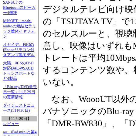
SANSUI”の
デジタルテレビ向け映
Bluetoothスピーカ
ー4機種
の「TSUTAYA TV
MJSOFT、moshi
audioの焼結セラミ
のセルスルーと、視聴
ック筐体イヤフォ
ン
意し、映像はいずれもMPEG
オヤイデ、FiiOの
iPhoneリモコン付
きアンプ黒モデル
トレートは平均10Mbps
太陽、dCSのDSD
するコンテンツ数や、
対応DACやSACD
トランスポートな
ど4製品
いない。
「Blu-ray/DVD発売
日一覧」11月29日
なお、WoooUT以
の更新情報
ダイジェストニュ
パナソニックのBlu-ray
ース(11月30日)
【11月29日】
「DMR-BW830」、「
レビュー
au、iPad miniと第4