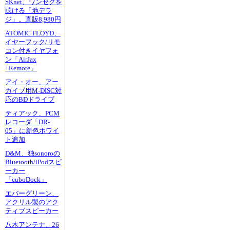
SKnet、ワンセグを
聴ける「地デラ
ジ」。直販8,980円
ATOMIC FLOYD、
イヤーフック/リモ
コン付きイヤフォ
ン「AirJax
+Remote」
アイ・オー、アー
カイブ用M-DISC対
応のBDドライブ
ティアック、PCM
レコーダ「DR-
05」に新色ホワイ
ト追加
D&M、独sonoroの
Bluetooth/iPodスピ
ーカー
「cuboDock」
エバーグリーン、
アクリル製のアク
ティブスピーカー
八木アンテナ、26