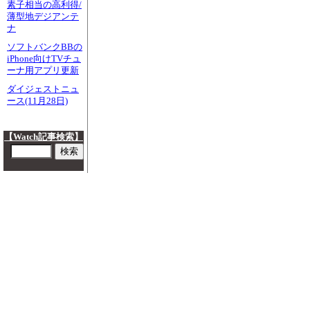
素子相当の高利得/
薄型地デジアンテ
ナ
ソフトバンクBBの
iPhone向けTVチュ
ーナ用アプリ更新
ダイジェストニュ
ース(11月28日)
【Watch記事検索】