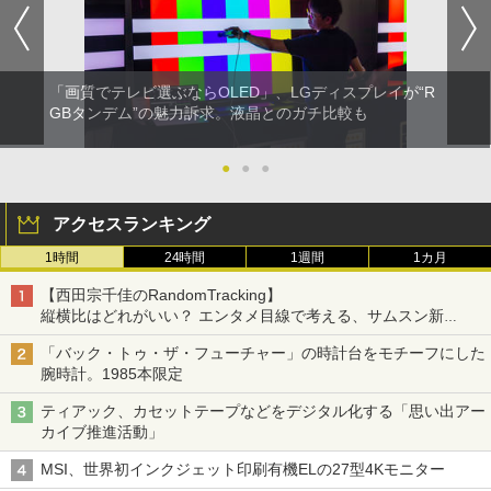
「画質でテレビ選ぶならOLED」、LGディスプレイが“R
GBタンデム”の魅力訴求。液晶とのガチ比較も
●
●
●
アクセスランキング
1時間
24時間
1週間
1カ月
【西田宗千佳のRandomTracking】
縦横比はどれがいい？ エンタメ目線で考える、サムスン新
「Galaxy Z Fold」
「バック・トゥ・ザ・フューチャー」の時計台をモチーフにした
腕時計。1985本限定
ティアック、カセットテープなどをデジタル化する「思い出アー
カイブ推進活動」
MSI、世界初インクジェット印刷有機ELの27型4Kモニター