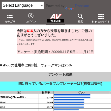
Powered by
Translate
AV Watch 読者アンケート結果発表 【第5回】
カテゴリ
ログイン
検索
Impressサイト
～【ポータブルプレーヤー】半数がiPodかウォークマンを使用 ～
今回は
616
人の方から投票を頂きました。ご協力
ありがとうございました。
※なお、複数回答の設問があるため、回答結果を合わせると100%・総投票人数を超
える場合があります
アンケート実施期間：2009年11月5日～11月12日
■ iPodの使用率は約3割、ウォークマンは25%
アンケート結果
問1 持っているポータブルプレーヤーは?(複数回等可
)