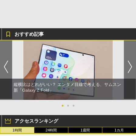
おすすめ記事
縦横比はどれがいい？ エンタメ目線で考える、サムスン
新「Galaxy Z Fold」
●
●
●
アクセスランキング
1時間
24時間
1週間
1カ月