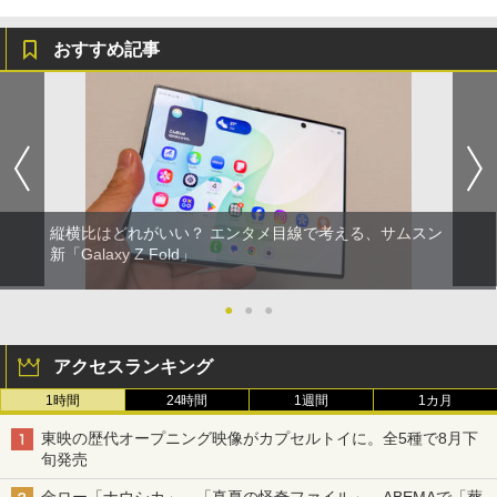
おすすめ記事
縦横比はどれがいい？ エンタメ目線で考える、サムスン
新「Galaxy Z Fold」
●
●
●
アクセスランキング
1時間
24時間
1週間
1カ月
東映の歴代オープニング映像がカプセルトイに。全5種で8月下
旬発売