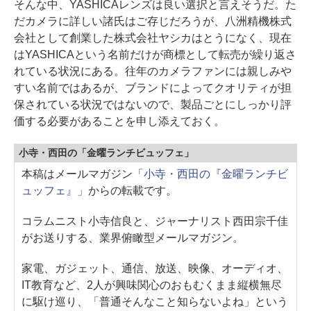
そんな中、YASHICAレンズは良い選択と言えそうだ。た
だカメラに詳しい諸氏はご存じだろうが、八洲精機株式
会社として創業した株式会社ヤシカはとうになく、現在
はYASHICAという名前だけが商標として転売が繰り返さ
れている状況にある。往年のカメラファンには親しみや
すい名前ではあるが、ブランドによってクオリティが担
保されている状況ではないので、製品ごとにしっかり評
価する必要があることを申し添えておく。
小寺・西田の「金曜ランチビュッフェ」
本稿はメールマガジン「
小寺・西田の『金曜ランチビ
ュッフェ』」
からの転載です。
コラムニスト小寺信良と、ジャーナリスト西田宗千佳
がお送りする、業界俯瞰型メールマガジン。
家電、ガジェット、通信、放送、映像、オーディオ、
IT教育など、2人が興味関心のおもむくまま縦横無尽
に駆け巡り、「普通そんなこと知らないよね」という