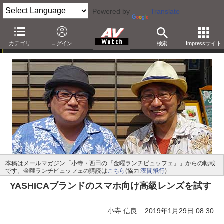
Powered by
Translate
小寺・西田の「金曜ランチビュッフェ」
カテゴリ
ログイン
検索
Impressサイト
本稿はメールマガジン「小寺・西田の『金曜ランチビュッフェ』」からの転載
です。金曜ランチビュッフェの購読は
こちら
(協力:
夜間飛行
)
YASHICAブランドのスマホ向け高級レンズを試す
小寺 信良
2019年1月29日 08:30