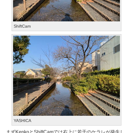
ShiftCam
YASHICA
まずKenkoとShiftCamでは右上に若干のケラレが発生し