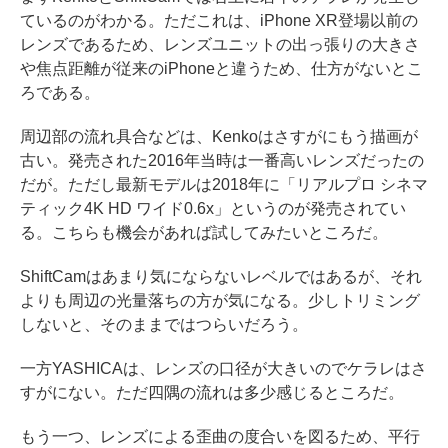
ているのがわかる。ただこれは、iPhone XR登場以前の
レンズであるため、レンズユニットの出っ張りの大きさ
や焦点距離が従来のiPhoneと違うため、仕方がないとこ
ろである。
周辺部の流れ具合などは、Kenkoはさすがにもう描画が
古い。発売された2016年当時は一番高いレンズだったの
だが。ただし最新モデルは2018年に「リアルプロ シネマ
ティック4K HD ワイド0.6x」というのが発売されてい
る。こちらも機会があれば試してみたいところだ。
ShiftCamはあまり気にならないレベルではあるが、それ
よりも周辺の光量落ちの方が気になる。少しトリミング
しないと、そのままではつらいだろう。
一方YASHICAは、レンズの口径が大きいのでケラレはさ
すがにない。ただ四隅の流れは多少感じるところだ。
もう一つ、レンズによる歪曲の度合いを図るため、平行