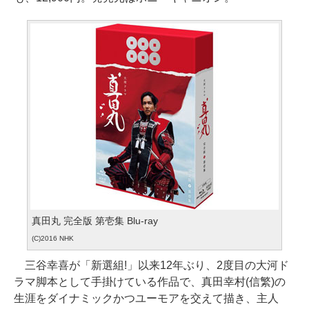
真田丸 完全版 第壱集 Blu-ray
(C)2016 NHK
三谷幸喜が「新選組!」以来12年ぶり、2度目の大河ド
ラマ脚本として手掛けている作品で、真田幸村(信繁)の
生涯をダイナミックかつユーモアを交えて描き、主人