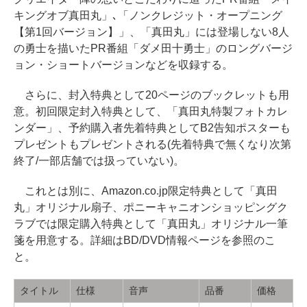
キングオブ真田丸」､「ノンクレジット・オープニング
【第1回バージョン】」、「真田丸」には登場しない8人
の勇士を描いたPR番組「ダメ田十勇士」のロングバージ
ョン・ショートバージョンなどを収録する。
さらに、封入特典として20ページのブックレットも用
意。初回限定封入特典として、「真田丸特製フォトカレ
ンダー」、予約購入者先着特典としてB2告知ポスターも
プレゼントもプレゼントされる(先着特典で無くなり次第
終了/一部店舗では扱っていない)。
これとは別に、Amazon.co.jp限定特典として「真田
丸」オリジナル扇子、ポニーキャニオンショッピングク
ラブでは限定購入特典として「真田丸」オリジナル一筆
箋を用意する。詳細はBD/DVD情報ページを参照のこ
と。
タイトル
仕様
音声
品番
価格