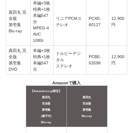
本編×3枚
特典×1枚
真田丸 完
本編547
全版
リニアPCMス
PCXE-
12,900
分
第壱集
テレオ
60127
円
MPEG-4
Blu-ray
AVC
1080i
真田丸 完
本編×3枚
ドルビーデジ
全版
特典×1枚
PCBE-
12,900
タル
第壱集
本編547
63598
円
ステレオ
DVD
分
Amazonで購入
【Amazon.co.jp限定】
真田丸
真田丸
完全版
完全版
第壱集
第壱集
(扇子付)
Blu-ray
Blu-ray