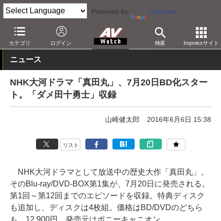
Powered by
Translate
AV Watch
コンテンツ・サービス
BD/DVD
カテゴリ
ログイン
検索
Impressサイト
ニュース
NHK大河ドラマ「真田丸」、7月20日BD化スター
ト。「ダメ田十勇士」収録
山崎健太郎
2016年6月6日 15:38
リスト
NHK大河ドラマとして放送中の歴史大作「真田丸」。
そのBlu-ray/DVD-BOX第1集が、7月20日に発売される。
第1回～第12回までのエピソードを収録。特典ディスク
も追加し、ディスクは4枚組。価格はBD/DVDのどちら
も、12,900円。発売元はポニーキャニオン。