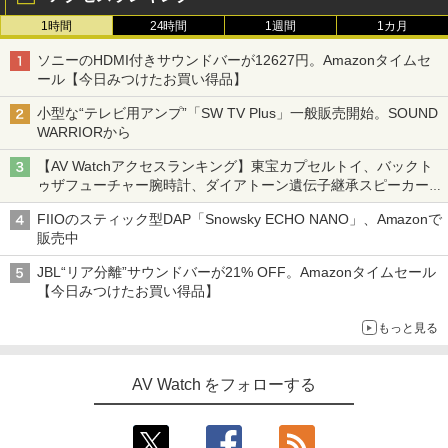
1時間
24時間
1週間
1カ月
ソニーのHDMI付きサウンドバーが12627円。Amazonタイムセ
ール【今日みつけたお買い得品】
小型な“テレビ用アンプ”「SW TV Plus」一般販売開始。SOUND
WARRIORから
【AV Watchアクセスランキング】東宝カプセルトイ、バックト
ゥザフューチャー腕時計、ダイアトーン遺伝子継承スピーカー
('26年8月3日～9日)
FIIOのスティック型DAP「Snowsky ECHO NANO」、Amazonで
販売中
JBL“リア分離”サウンドバーが21% OFF。Amazonタイムセール
【今日みつけたお買い得品】
もっと見る
AV Watch をフォローする