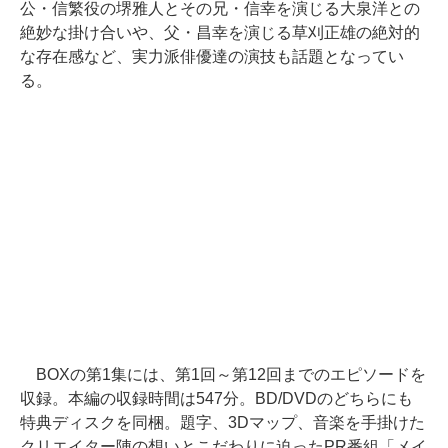
公・信繁役の堺雅人とその兄・信幸を演じる大泉洋との
絶妙な掛け合いや、父・昌幸を演じる草刈正雄の絶対的
な存在感など、実力派俳優達の演技も話題となってい
る。
BOXの第1集には、第1回～第12回までのエピソードを
収録。本編の収録時間は547分。BD/DVDのどちらにも
特典ディスクを同梱。題字、3Dマップ、音楽を手掛けた
クリエイター陣の想いとこだわりに迫ったPR番組「メイ