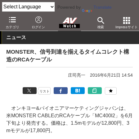
Powered by
Translate
AV Watch
製品
AV周辺機器
カテゴリ
ログイン
検索
Impressサイト
ニュース
MONSTER、信号到達を揃えるタイムコレクト構
造のRCAケーブル
庄司亮一
2016年6月21日 14:54
リスト
オンキヨー&パイオニアマーケティングジャパンは、
米MONSTER CABLEのRCAケーブル「MC400I2」を6月
下旬より発売する。価格は、1.5mモデルが12,800円、3
mモデルが17,800円。