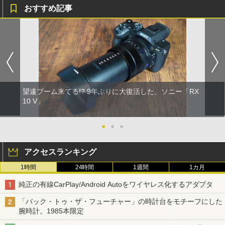
おすすめ記事
望遠ブーム来てる!? 9年ぶりに大復活した、ソニー「RX
10 V」
●
●
●
アクセスランキング
1時間
24時間
1週間
1カ月
純正の有線CarPlay/Android Autoをワイヤレス化するアダプタ
「バック・トゥ・ザ・フューチャー」の時計台をモチーフにした
腕時計。1985本限定