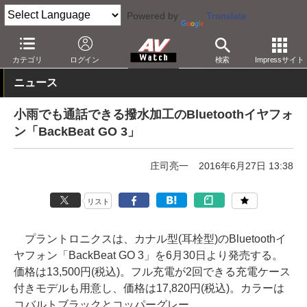
Powered by
Translate
AV Watch
製品
ヘッドフォン
その他
カテゴリ
ログイン
検索
Impressサイト
ニュース
小雨でも通話できる撥水加工のBluetoothイヤフォ
ン「BackBeat GO 3」
庄司亮一
2016年6月27日 13:38
リスト
プラントロニクスは、カナル型(耳栓型)のBluetoothイ
ヤフォン「BackBeat GO 3」を6月30日より発売する。
価格は13,500円(税込)。フル充電が2回できる充電ケース
付きモデルも用意し、価格は17,820円(税込)。カラーは
コバルトブラックとコッパーグレー。