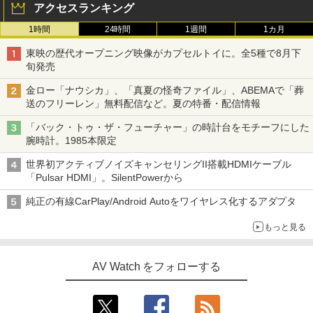
アクセスランキング
1時間
24時間
1週間
1カ月
東映の歴代オープニング映像がカプセルトイに。全5種で8月下
旬発売
金ロー「ナウシカ」、「真夏の怪奇ファイル」、ABEMAで「葬
送のフリーレン」無料配信など。夏の特番・配信情報
「バック・トゥ・ザ・フューチャー」の時計台をモチーフにした
腕時計。1985本限定
世界初アクティブノイズキャンセリングII搭載HDMIケーブル
「Pulsar HDMI」。SilentPowerから
純正の有線CarPlay/Android Autoをワイヤレス化するアダプタ
もっと見る
AV Watch をフォローする