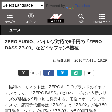
Powered by
Translate
AV Watch
製品
ヘッドフォン
その他
カテゴリ
ログイン
検索
Impressサイト
ニュース
ZERO AUDIO、ハイレゾ対応で5千円の「ZERO
BASS ZB-03」などイヤフォン5機種
山崎健太郎
2016年7月1日 18:29
リスト
協和ハーモネットは、ZERO AUDIOブランドのイヤフ
ォンとして、「ZERO BASS」(ゼロベース)という新シリ
ーズの3製品を9月中旬に発売する。価格はオープンプラ
イスで、店頭予想価格は「ZB-01」と「ZB-02」が各3,50
0円前後、ハイレゾ対応の「ZB-03」が5,000円前後。