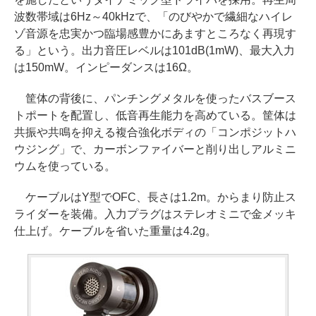
波数帯域は6Hz～40kHzで、「のびやかで繊細なハイレ
ゾ音源を忠実かつ臨場感豊かにあますところなく再現す
る」という。出力音圧レベルは101dB(1mW)、最大入力
は150mW。インピーダンスは16Ω。
筐体の背後に、パンチングメタルを使ったバスブース
トポートを配置し、低音再生能力を高めている。筐体は
共振や共鳴を抑える複合強化ボディの「コンポジットハ
ウジング」で、カーボンファイバーと削り出しアルミニ
ウムを使っている。
ケーブルはY型でOFC、長さは1.2m。からまり防止ス
ライダーを装備。入力プラグはステレオミニで金メッキ
仕上げ。ケーブルを省いた重量は4.2g。