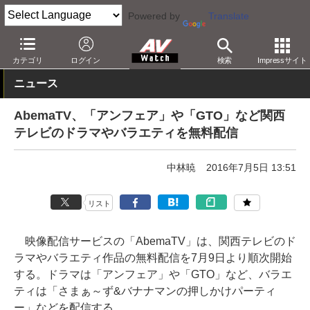
Powered by
Translate
AV Watch
コンテンツ・サービス
映像配信
AbemaTV
カテゴリ
ログイン
検索
Impressサイト
ニュース
AbemaTV、「アンフェア」や「GTO」など関西
テレビのドラマやバラエティを無料配信
中林暁
2016年7月5日 13:51
リスト
映像配信サービスの「AbemaTV」は、関西テレビのド
ラマやバラエティ作品の無料配信を7月9日より順次開始
する。ドラマは「アンフェア」や「GTO」など、バラエ
ティは「さまぁ～ず&バナナマンの押しかけパーティ
ー」などを配信する。