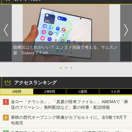
縦横比はどれがいい？ エンタメ目線で考える、サムスン
新「Galaxy Z Fold」
●
●
●
アクセスランキング
1時間
24時間
1週間
1カ月
金ロー「ナウシカ」、「真夏の怪奇ファイル」、ABEMAで「葬
送のフリーレン」無料配信など。夏の特番・配信情報
東映の歴代オープニング映像がカプセルトイに。全5種で8月下
旬発売