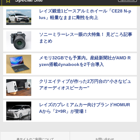
レイズ鍛造1ピースアルミホイール「CE28 N-p
lus」軽量なままに剛性を向上
ソニーミラーレス一眼の大特集！ 見どころ記事
まとめ
メモリ32GBでも予算内。産経新聞社がAMD R
yzen搭載dynabookを2千台導入
クリエイティブが作った2万円台の“小さなピュ
アオーディオスピーカー”
レイズのプレミアムカー向けブランドHOMUR
Aから「2×9R」が登場！
本サイトのご利用について
お問い合わせ