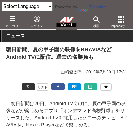
Powered by
Translate
AV Watch
コンテンツ・サービス
映像配信
その他
カテゴリ
ログイン
検索
Impressサイト
ニュース
朝日新聞、夏の甲子園の映像をBRAVIAなど
Android TVに配信。過去の名勝負も
山崎健太郎
2016年7月20日 17:31
リスト
朝日新聞は20日、Android TV向けに、夏の甲子園の映
像などが楽しめるアプリ「オンデマンド高校野球」をリ
リースした。Android TVを採用したソニーのテレビ・BR
AVIAや、Nexus Playerなどで楽しめる。