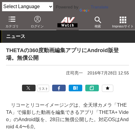
Powered by
Translate
AV Watch
製品
アクションカム
THETA
カテゴリ
ログイン
検索
Impressサイト
ニュース
THETAの360度動画編集アプリにAndroid版登
場。無償公開
庄司亮一
2016年7月28日 12:55
リスト
リコーとリコーイメージングは、全天球カメラ「THE
TA」で撮影した動画を編集できるアプリ「THETA+ Vide
o」のAndroid版を、28日に無償公開した。対応OSはAnd
roid 4.4〜6.0。