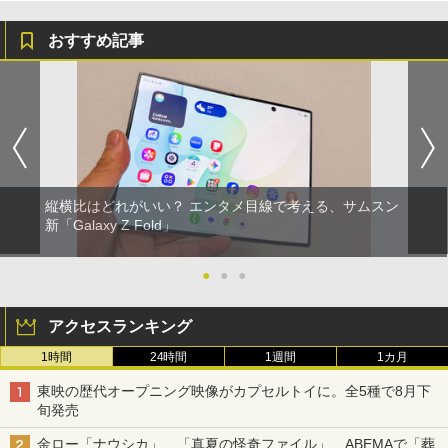
おすすめ記事
縦横比はどれがいい？ エンタメ目線で考える、サムスン
新「Galaxy Z Fold」
●
●
●
アクセスランキング
1時間
24時間
1週間
1カ月
東映の歴代オープニング映像がカプセルトイに。全5種で8月下
旬発売
金ロー「ナウシカ」、「真夏の怪奇ファイル」、ABEMAで「葬