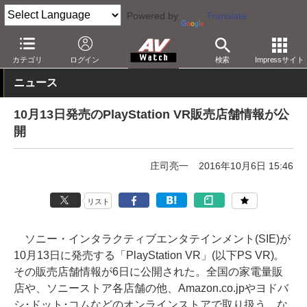
Powered by
Translate
AV Watch
製品
HMD/スマートグラス
PlayStation VR
カテゴリ
ログイン
検索
Impressサイト
ニュース
10月13日発売のPlayStation VR販売店舗情報が公
開
庄司亮一
2016年10月6日 15:46
リスト
ソニー・インタラクティブエンタテインメント(SIE)が
10月13日に発売する「PlayStation VR」(以下PS VR)。
その販売店舗情報が6日に公開された。全国の家電量販
店や、ソニーストア各店舗の他、Amazon.co.jpやヨドバ
シ･ドット･コムなどのオンラインストアで取り扱う。な