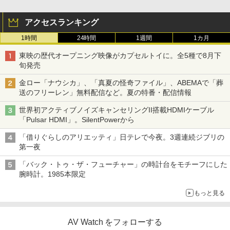
アクセスランキング
1時間
24時間
1週間
1カ月
東映の歴代オープニング映像がカプセルトイに。全5種で8月下
旬発売
金ロー「ナウシカ」、「真夏の怪奇ファイル」、ABEMAで「葬
送のフリーレン」無料配信など。夏の特番・配信情報
世界初アクティブノイズキャンセリングII搭載HDMIケーブル
「Pulsar HDMI」。SilentPowerから
「借りぐらしのアリエッティ」日テレで今夜。3週連続ジブリの
第一夜
「バック・トゥ・ザ・フューチャー」の時計台をモチーフにした
腕時計。1985本限定
もっと見る
AV Watch をフォローする