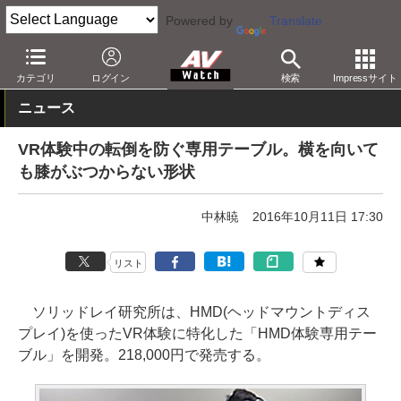
Powered by
Translate
AV Watch
製品
AV周辺機器
カテゴリ
ログイン
検索
Impressサイト
ニュース
VR体験中の転倒を防ぐ専用テーブル。横を向いて
も膝がぶつからない形状
中林暁
2016年10月11日 17:30
リスト
ソリッドレイ研究所は、HMD(ヘッドマウントディス
プレイ)を使ったVR体験に特化した「HMD体験専用テー
ブル」を開発。218,000円で発売する。