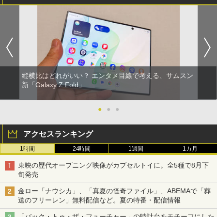
縦横比はどれがいい？ エンタメ目線で考える、サムスン
新「Galaxy Z Fold」
●
●
●
アクセスランキング
1時間
24時間
1週間
1カ月
東映の歴代オープニング映像がカプセルトイに。全5種で8月下
旬発売
金ロー「ナウシカ」、「真夏の怪奇ファイル」、ABEMAで「葬
送のフリーレン」無料配信など。夏の特番・配信情報
「バック・トゥ・ザ・フューチャー」の時計台をモチーフにした