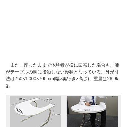
また、座ったままで体験者が横に回転した場合も、膝
がテーブルの脚に接触しない形状となっている。外形寸
法は750×1,000×700mm(幅×奥行き×高さ)、重量は26.9k
g。