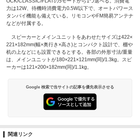
OCK/CLASSIC/FLATの5モードから1つ選べる。消費電
力は12W、待機時消費電力0.5W以下で、オートパワース
タンバイ機能も備えている。リモコンやFM簡易アンテナ
などが付属する。
スピーカーとメインユニットをあわせたサイズは422×
221×182mm(幅×奥行き×高さ)とコンパクト設計で、棚や
机の上などにも設置できるとする。各部の外形寸法/重量
は、メインユニットが180×221×121mm(同)/1.3kg。スピ
ーカーは121×200×182mm(同)/1.1kg。
Google 検索で当サイトの記事を優先表示させる
関連リンク