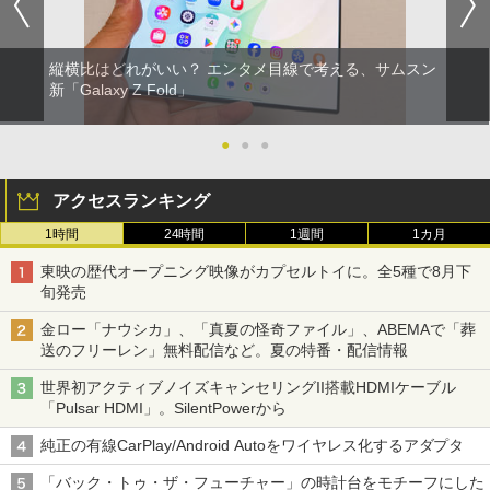
縦横比はどれがいい？ エンタメ目線で考える、サムスン
新「Galaxy Z Fold」
●
●
●
アクセスランキング
1時間
24時間
1週間
1カ月
東映の歴代オープニング映像がカプセルトイに。全5種で8月下
旬発売
金ロー「ナウシカ」、「真夏の怪奇ファイル」、ABEMAで「葬
送のフリーレン」無料配信など。夏の特番・配信情報
世界初アクティブノイズキャンセリングII搭載HDMIケーブル
「Pulsar HDMI」。SilentPowerから
純正の有線CarPlay/Android Autoをワイヤレス化するアダプタ
「バック・トゥ・ザ・フューチャー」の時計台をモチーフにした