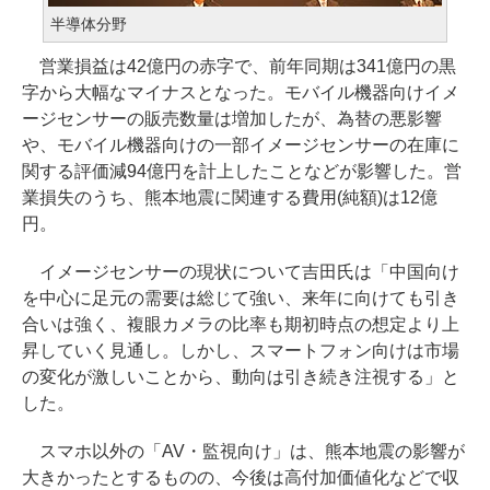
半導体分野
営業損益は42億円の赤字で、前年同期は341億円の黒
字から大幅なマイナスとなった。モバイル機器向けイメ
ージセンサーの販売数量は増加したが、為替の悪影響
や、モバイル機器向けの一部イメージセンサーの在庫に
関する評価減94億円を計上したことなどが影響した。営
業損失のうち、熊本地震に関連する費用(純額)は12億
円。
イメージセンサーの現状について吉田氏は「中国向け
を中心に足元の需要は総じて強い、来年に向けても引き
合いは強く、複眼カメラの比率も期初時点の想定より上
昇していく見通し。しかし、スマートフォン向けは市場
の変化が激しいことから、動向は引き続き注視する」と
した。
スマホ以外の「AV・監視向け」は、熊本地震の影響が
大きかったとするものの、今後は高付加価値化などで収