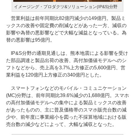
イメージング・プロダクツ&ソリューション(IP&S)分野
営業利益は前年同期比82億円減少の149億円。製品ミ
ックスの改善や固定費の削減などがあった一方、減収の
影響や為替の悪影響などで大幅な減益となっている。為
替の悪影響は95億円。
IP&S分野の通期見通しは、熊本地震による影響を受け
た部品調達と製品出荷の改善、高付加価値モデルへのシ
フトなどから、売上高を3.7%上方修正の5,600億円、営
業利益を120億円上方修正の340億円とした。
スマートフォンなどのモバイル・コミュニケーション
(MC)分野は、前年同期比39.6%減少の1,688億円。スマホ
の高付加価値モデルへの集中による製品ミックスの改善
があったものの、主に普及価格帯のスマホ販売台数の減
少や、前年度に事業縮小を図った不採算地域における販
売台数の減少などによって、大幅な減収となった。