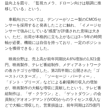
益向上を図り、「監視カメラ、ドローン向けは順調に推
移している」という。
車載向けについては、デンソーがソニー製のCMOSセ
ンサーを採用すると発表したことに触れ、「イメージセ
ンサーで強みにしている“感度”が評価された意味は大き
い。ただ、出荷が本格的に立ち上がるには3～5年の時間
軸が必要。機能には自信を持っており、一定のポジショ
ンを獲得できる」とした。
映画分野は、売上高が前年同期比4.6%増加の1,921億
円。映画製作、テレビ番組制作、メディアネットワーク
の各カテゴリが増収した。第2四半期に公開された「ゴ
ーストバスターズ」、「ソーセージ・パーティー」、
「ドント・ブリーズ」などによる劇場興行収入の増加
が、映画製作の大幅な増収に貢献したという。テレビ番
組制作は、「ザ・クラウン」と、「ゲットダウン」の会
員制ビデオオンデマンド(VOD)からのライセンス収入な
どで大幅に増収した。営業損益は、前年同期は225億円