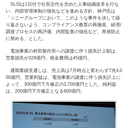
SLSIは1日付で社長交代を含めた人事組織改革を行な
い、内部管理体制の強化などを進める方針。神戸氏は
「ソニーグループにおいて、このような事件を決して繰
り返さないよう、コンプライアンス教育の再徹底、経理/
調達プロセスの再評価、内部監査の強化など、再発防止
に努める」とした。
電池事業の村田製作所への譲渡に伴う損失計上額は、
営業損失が328億円、税金費用は45億円。
通期業績見通しは、売上高は7月時点と変わらず7兆4,0
00億円。営業利益は、電池事業の譲渡に伴う損失計上に
よって、300億円下方修正の2,700億円とした。純利益
は、200億円下方修正となる600億円。