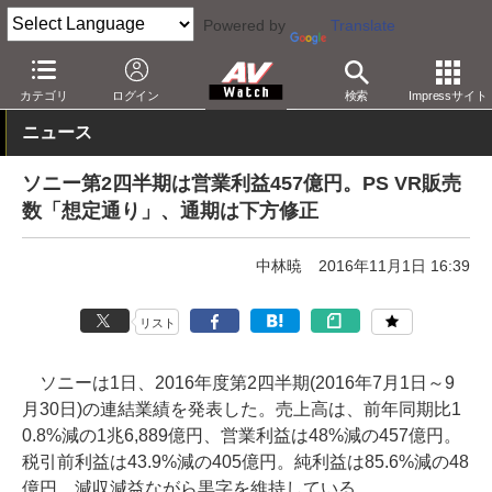
Powered by
Translate
AV Watch
動向
業界動向
経営/IR
カテゴリ
ログイン
検索
Impressサイト
ニュース
ソニー第2四半期は営業利益457億円。PS VR販売
数「想定通り」、通期は下方修正
中林暁
2016年11月1日 16:39
リスト
ソニーは1日、2016年度第2四半期(2016年7月1日～9
月30日)の連結業績を発表した。売上高は、前年同期比1
0.8%減の1兆6,889億円、営業利益は48%減の457億円。
税引前利益は43.9%減の405億円。純利益は85.6%減の48
億円。減収減益ながら黒字を維持している。