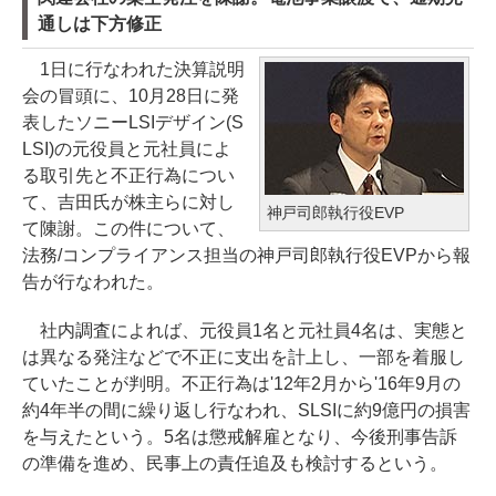
通しは下方修正
1日に行なわれた決算説明
会の冒頭に、10月28日に発
表したソニーLSIデザイン(S
LSI)の元役員と元社員によ
る取引先と不正行為につい
て、吉田氏が株主らに対し
神戸司郎執行役EVP
て陳謝。この件について、
法務/コンプライアンス担当の神戸司郎執行役EVPから報
告が行なわれた。
社内調査によれば、元役員1名と元社員4名は、実態と
は異なる発注などで不正に支出を計上し、一部を着服し
ていたことが判明。不正行為は'12年2月から'16年9月の
約4年半の間に繰り返し行なわれ、SLSIに約9億円の損害
を与えたという。5名は懲戒解雇となり、今後刑事告訴
の準備を進め、民事上の責任追及も検討するという。