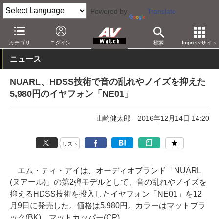
Powered by
Translate
AV Watch
製品
ヘッドフォン
その他
カテゴリ
ログイン
検索
Impressサイト
ニュース
NUARL、HDSS技術で音の乱れやノイズを抑えた
5,980円のイヤフォン「NE01」
山崎健太郎
2016年12月14日 14:20
リスト
エム・ティ・アイは、オーディオブランド「NUARL
(ヌアール)」の第2弾モデルとして、音の乱れやノイズを
抑えるHDSS技術を投入したイヤフォン「NE01」を12
月9日に発売した。価格は5,980円。カラーはマットブラ
ック(BK)、マットカッパー(CP)。