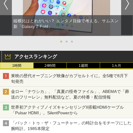
縦横比はどれがいい？ エンタメ目線で考える、サムスン
新「Galaxy Z Fold」
●
●
●
アクセスランキング
1時間
24時間
1週間
1カ月
東映の歴代オープニング映像がカプセルトイに。全5種で8月下
旬発売
金ロー「ナウシカ」、「真夏の怪奇ファイル」、ABEMAで「葬
送のフリーレン」無料配信など。夏の特番・配信情報
世界初アクティブノイズキャンセリングII搭載HDMIケーブル
「Pulsar HDMI」。SilentPowerから
「バック・トゥ・ザ・フューチャー」の時計台をモチーフにした
腕時計。1985本限定