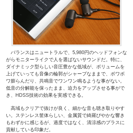
バランスはニュートラルで、5,980円のヘッドフォンな
がらモニターライクで人を選ばないサウンドだ。特に、
ダイナミック型らしい音圧豊かな低域が、ボリュームを
上げていっても音像の輪郭がシャープなままで、ボワボ
ワ膨らんだり、共鳴音でワンワン鳴るような事がない。
低音の分解能を保ったまま、迫力をアップさせる事がで
き、HDSS技術の効果を実感できる。
高域もクリアで抜けが良く、細かな音も聴き取りやす
い。ステンレス筐体らしい、金属質で綺羅びやかな響き
もわずかに感じるが、過度ではなく、清涼感のプラスに
貢献している印象だ。