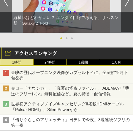
縦横比はどれがいい？ エンタメ目線で考える、サムスン
新「Galaxy Z Fold」
●
●
●
アクセスランキング
1時間
24時間
1週間
1カ月
東映の歴代オープニング映像がカプセルトイに。全5種で8月下
旬発売
金ロー「ナウシカ」、「真夏の怪奇ファイル」、ABEMAで「葬
送のフリーレン」無料配信など。夏の特番・配信情報
世界初アクティブノイズキャンセリングII搭載HDMIケーブル
「Pulsar HDMI」。SilentPowerから
「借りぐらしのアリエッティ」日テレで今夜。3週連続ジブリの
第一夜