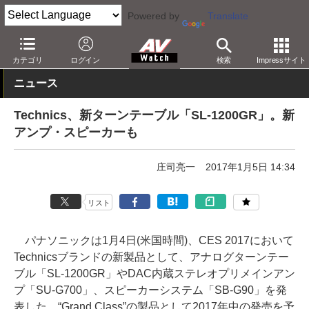
Powered by
Translate
AV Watch
イベント
CES
2017
カテゴリ
ログイン
検索
Impressサイト
ニュース
Technics、新ターンテーブル「SL-1200GR」。新
アンプ・スピーカーも
庄司亮一
2017年1月5日 14:34
リスト
パナソニックは1月4日(米国時間)、CES 2017において
Technicsブランドの新製品として、アナログターンテー
ブル「SL-1200GR」やDAC内蔵ステレオプリメインアン
プ「SU-G700」、スピーカーシステム「SB-G90」を発
表した。“Grand Class”の製品として2017年中の発売を予