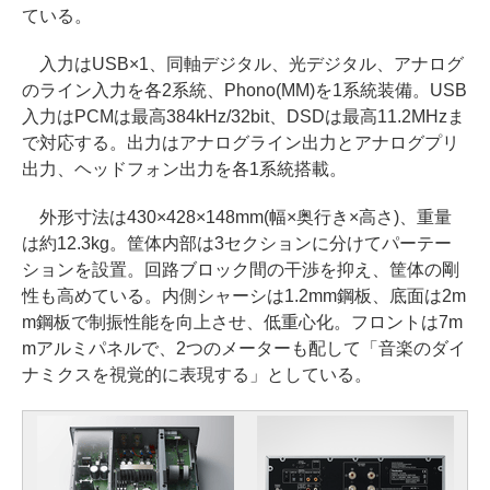
ている。
入力はUSB×1、同軸デジタル、光デジタル、アナログ
のライン入力を各2系統、Phono(MM)を1系統装備。USB
入力はPCMは最高384kHz/32bit、DSDは最高11.2MHzま
で対応する。出力はアナログライン出力とアナログプリ
出力、ヘッドフォン出力を各1系統搭載。
外形寸法は430×428×148mm(幅×奥行き×高さ)、重量
は約12.3kg。筐体内部は3セクションに分けてパーテー
ションを設置。回路ブロック間の干渉を抑え、筐体の剛
性も高めている。内側シャーシは1.2mm鋼板、底面は2m
m鋼板で制振性能を向上させ、低重心化。フロントは7m
mアルミパネルで、2つのメーターも配して「音楽のダイ
ナミクスを視覚的に表現する」としている。