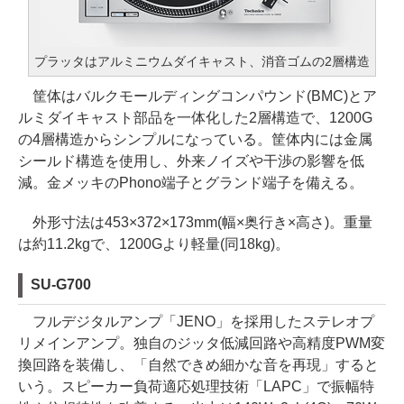
プラッタはアルミニウムダイキャスト、消音ゴムの2層構造
筐体はバルクモールディングコンパウンド(BMC)とア
ルミダイキャスト部品を一体化した2層構造で、1200G
の4層構造からシンプルになっている。筐体内には金属
シールド構造を使用し、外来ノイズや干渉の影響を低
減。金メッキのPhono端子とグランド端子を備える。
外形寸法は453×372×173mm(幅×奥行き×高さ)。重量
は約11.2kgで、1200Gより軽量(同18kg)。
SU-G700
フルデジタルアンプ「JENO」を採用したステレオプ
リメインアンプ。独自のジッタ低減回路や高精度PWM変
換回路を装備し、「自然できめ細かな音を再現」すると
いう。スピーカー負荷適応処理技術「LAPC」で振幅特