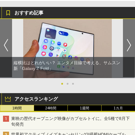
おすすめ記事
縦横比はどれがいい？ エンタメ目線で考える、サムスン
新「Galaxy Z Fold」
●
●
●
アクセスランキング
1時間
24時間
1週間
1カ月
東映の歴代オープニング映像がカプセルトイに。全5種で8月下
旬発売
世界初アクティブノイズキャンセリングII搭載HDMIケーブル