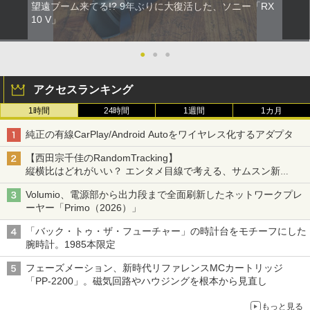
望遠ブーム来てる!? 9年ぶりに大復活した、ソニー「RX
10 V」
●
●
●
アクセスランキング
1時間
24時間
1週間
1カ月
純正の有線CarPlay/Android Autoをワイヤレス化するアダプタ
【西田宗千佳のRandomTracking】
縦横比はどれがいい？ エンタメ目線で考える、サムスン新
「Galaxy Z Fold」
Volumio、電源部から出力段まで全面刷新したネットワークプレ
ーヤー「Primo（2026）」
「バック・トゥ・ザ・フューチャー」の時計台をモチーフにした
腕時計。1985本限定
フェーズメーション、新時代リファレンスMCカートリッジ
「PP-2200」。磁気回路やハウジングを根本から見直し
もっと見る