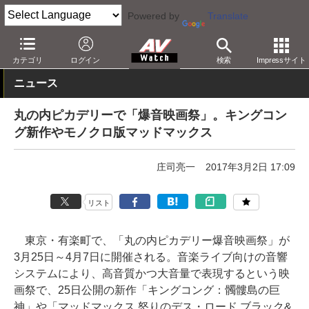
Powered by
Translate
AV Watch
コンテンツ・サービス
映画
カテゴリ
ログイン
検索
Impressサイト
ニュース
丸の内ピカデリーで「爆音映画祭」。キングコン
グ新作やモノクロ版マッドマックス
庄司亮一
2017年3月2日 17:09
リスト
東京・有楽町で、「丸の内ピカデリー爆音映画祭」が
3月25日～4月7日に開催される。音楽ライブ向けの音響
システムにより、高音質かつ大音量で表現するという映
画祭で、25日公開の新作「キングコング：髑髏島の巨
神」や「マッドマックス 怒りのデス・ロード ブラック&