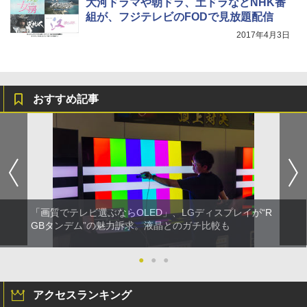
大河ドラマや朝ドラ、土ドラなどNHK番
組が、フジテレビのFODで見放題配信
2017年4月3日
おすすめ記事
「画質でテレビ選ぶならOLED」、LGディスプレイが“R
GBタンデム”の魅力訴求。液晶とのガチ比較も
●
●
●
アクセスランキング