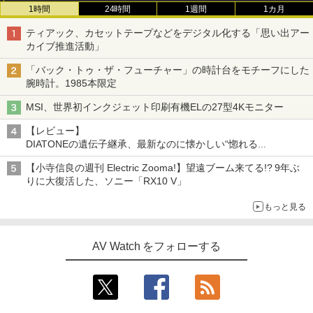
1時間
24時間
1週間
1カ月
ティアック、カセットテープなどをデジタル化する「思い出アー
カイブ推進活動」
「バック・トゥ・ザ・フューチャー」の時計台をモチーフにした
腕時計。1985本限定
MSI、世界初インクジェット印刷有機ELの27型4Kモニター
【レビュー】
DIATONEの遺伝子継承、最新なのに懐かしい“惚れる
音”Tecnologia e Cuore「DS-TC52B」を聴く
【小寺信良の週刊 Electric Zooma!】望遠ブーム来てる!? 9年ぶ
りに大復活した、ソニー「RX10 V」
もっと見る
AV Watch をフォローする