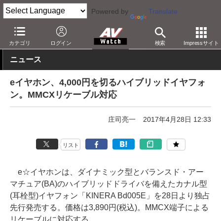
Powered by
Translate
AV Watch
製品
ヘッドフォン
その他
カテゴリ
ログイン
検索
Impressサイト
ニュース
eイヤホン、4,000円を切るハイブリッドイヤフォ
ン。MMCXリケーブル対応
庄司亮一
2017年4月28日 12:33
リスト
e☆イヤホンは、ダイナミック型とバランスド・アー
マチュア(BA)のハイブリッドドライバを備えたカナル型
(耳栓型)イヤフォン「KINERA Bd005E」を28日より独占
先行発売する。価格は3,890円(税込)。MMCX端子による
リケーブルに対応する。