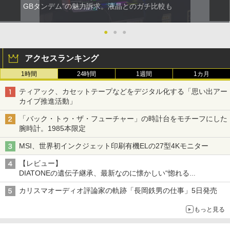
GBタンデム”の魅力訴求。液晶とのガチ比較も
●
●
●
アクセスランキング
1時間
24時間
1週間
1カ月
ティアック、カセットテープなどをデジタル化する「思い出アー
カイブ推進活動」
「バック・トゥ・ザ・フューチャー」の時計台をモチーフにした
腕時計。1985本限定
MSI、世界初インクジェット印刷有機ELの27型4Kモニター
【レビュー】
DIATONEの遺伝子継承、最新なのに懐かしい“惚れる
音”Tecnologia e Cuore「DS-TC52B」を聴く
カリスマオーディオ評論家の軌跡「長岡鉄男の仕事」5日発売
もっと見る