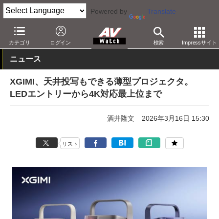
Powered by
Translate
AV Watch
製品
プロジェクタ
カテゴリ
ログイン
検索
Impressサイト
ニュース
XGIMI、天井投写もできる薄型プロジェクタ。
LEDエントリーから4K対応最上位まで
酒井隆文
2026年3月16日 15:30
リスト