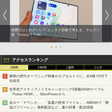
縦横比はどれがいい？ エンタメ目線で考える、サムスン
新「Galaxy Z Fold」
●
●
●
アクセスランキング
1時間
24時間
1週間
1カ月
東映の歴代オープニング映像がカプセルトイに。全5種で8月下
旬発売
世界初アクティブノイズキャンセリングII搭載HDMIケーブル
「Pulsar HDMI」。SilentPowerから
金ロー「ナウシカ」、「真夏の怪奇ファイル」、ABEMAで「葬
送のフリーレン」無料配信など。夏の特番・配信情報