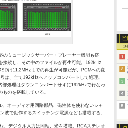
1
応のミュージックサーバー・プレーヤー機能も搭
を接続し、その中のファイルが再生可能。192kHz
Dは11.2MHzまでの再生が可能だが、PCMへの変
信号は、全て192kHzへアップコンバートして処理。
部処理はダウンコンバートせずに192kHzで行なわ
t対応のものを搭載している。
、オーディオ用回路部品、磁性体を使わないシャ
サイン波で動作するスイッチング電源なども搭載する。
kHz。デジタル入力は同軸、光を搭載。RCAステレオ