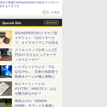
純正の有線CarPlay/Android Autoをワイヤレス
化するアダプタ
もっと見る
Special Site
SOUNDPEATSのイヤカフ型
イヤフォン「UU2イヤーカ
フ」をイヤカフマニアが語る
クリエイティブが作った2万
円台の“小さなピュアオーデ
ィオスピーカー”
ハイグレードテレビ「TCL
Q7D Pro」。圧巻の色彩美で
映画＆ゲームが極上体験に
AIスマートノートの
iFLYTEK「AINOTE 2」はな
ぜ魅力的なのか？
鳥肌ものの「DENON
HOME」サウンドを体感し