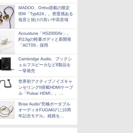
MADOO、Ortho搭載の限定
IEM「Typ624」。密度感ある
低音と抜けの良い中高音域
Acoustune「HS2000Air」。
約13gの軽量ボディと新開発
「ACT09」採用
Cambridge Audio、ブックシ
ェルフスピーカなど8製品を
一挙発売
世界初アクティブノイズキャ
ンセリングII搭載HDMIケーブ
ル「Pulsar HDMI」。
SilentPowerから
Brise Audio“究極ポータブル
オーディオFUGAKU”に10周
年記念モデル。経路を
NISHIKIで統一。400万円