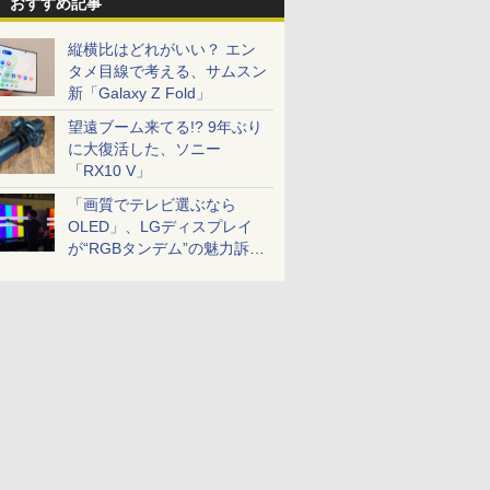
おすすめ記事
縦横比はどれがいい？ エン
タメ目線で考える、サムスン
新「Galaxy Z Fold」
望遠ブーム来てる!? 9年ぶり
に大復活した、ソニー
「RX10 V」
「画質でテレビ選ぶなら
OLED」、LGディスプレイ
が“RGBタンデム”の魅力訴
求。液晶とのガチ比較も