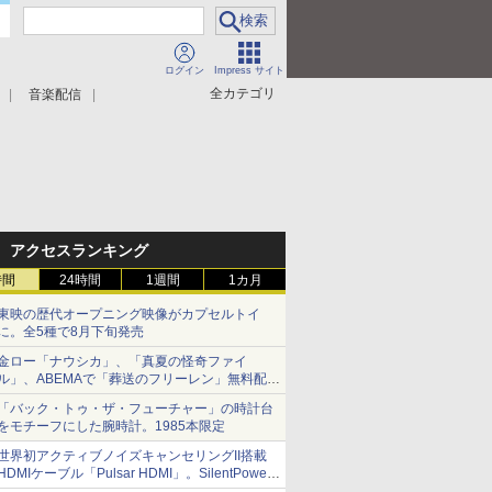
ログイン
Impress サイト
全カテゴリ
音楽配信
アクセスランキング
時間
24時間
1週間
1カ月
東映の歴代オープニング映像がカプセルトイ
に。全5種で8月下旬発売
金ロー「ナウシカ」、「真夏の怪奇ファイ
ル」、ABEMAで「葬送のフリーレン」無料配信
など。夏の特番・配信情報
「バック・トゥ・ザ・フューチャー」の時計台
をモチーフにした腕時計。1985本限定
世界初アクティブノイズキャンセリングII搭載
HDMIケーブル「Pulsar HDMI」。SilentPower
から