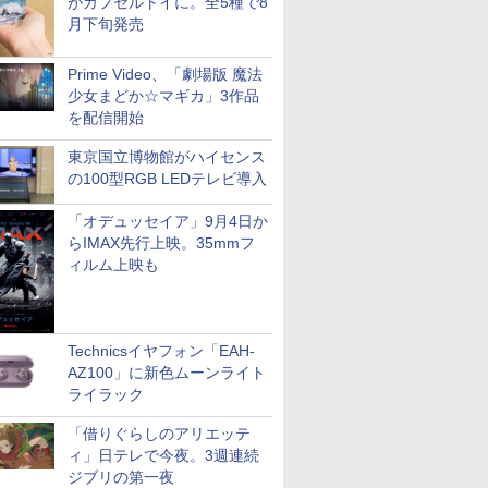
がカプセルトイに。全5種で8
月下旬発売
Prime Video、「劇場版 魔法
少女まどか☆マギカ」3作品
を配信開始
東京国立博物館がハイセンス
の100型RGB LEDテレビ導入
「オデュッセイア」9月4日か
らIMAX先行上映。35mmフ
ィルム上映も
Technicsイヤフォン「EAH-
AZ100」に新色ムーンライト
ライラック
「借りぐらしのアリエッテ
ィ」日テレで今夜。3週連続
ジブリの第一夜