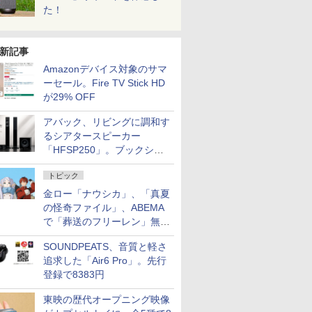
た！
新記事
Amazonデバイス対象のサマ
ーセール。Fire TV Stick HD
が29% OFF
アバック、リビングに調和す
るシアタースピーカー
「HFSP250」。ブックシェ
ルフはペア3万円以下
トピック
金ロー「ナウシカ」、「真夏
の怪奇ファイル」、ABEMA
で「葬送のフリーレン」無料
配信など。夏の特番・配信情
SOUNDPEATS、音質と軽さ
報
追求した「Air6 Pro」。先行
登録で8383円
東映の歴代オープニング映像