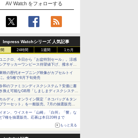
AV Watch をフォローする
Impress Watchシリーズ 人気記事
時間
24時間
1週間
1カ月
ユニクロ、今日から「お盆特別セール」。涼感
シアサッカーワンピース待望値下げ、撥水ギア
ショーツは1990円に
東映の歴代オープニング映像がカプセルトイ
に。全5種で8月下旬発売
令和のファミコンディスクシステム？安価に書
き換え可能なGB用「しましまディスクシステ
ム」
カルディ、オンライン限定「ネコバッグ＆タン
ブラーセット」を一般販売。7月の抽選販売の
当選無効分
イオン、ウイスキー「山崎」「白州」「響」な
ど7種を抽選販売。応募は本日20時まで
もっと見る