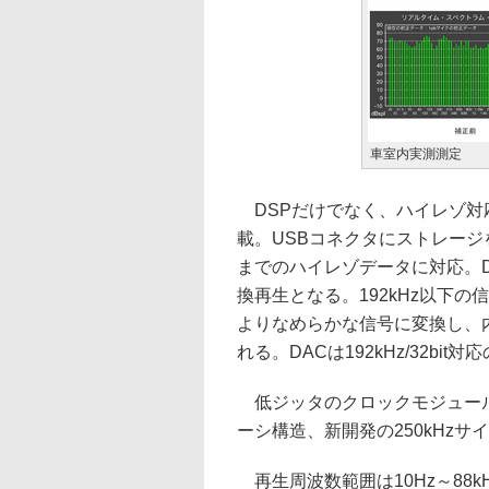
車室内実測測定
DSPだけでなく、ハイレゾ対
載。USBコネクタにストレージ
までのハイレゾデータに対応。DS
換再生となる。192kHz以下の
よりなめらかな信号に変換し、内
れる。DACは192kHz/32bi
低ジッタのクロックモジュール
ーシ構造、新開発の250kHz
再生周波数範囲は10Hz～88