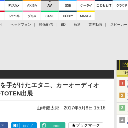
オ
ヘッドフォン
映像配信
BD
放送
業界動向
スピーカー
ェクタ
PS4
BDプレーヤー
映像配信
BD
1
Pを手がけたエタニ、カーオーディオ
OTOTEN出展
山崎健太郎
2017年5月8日 15:16
ブックマーク
ェア
はてブ
note