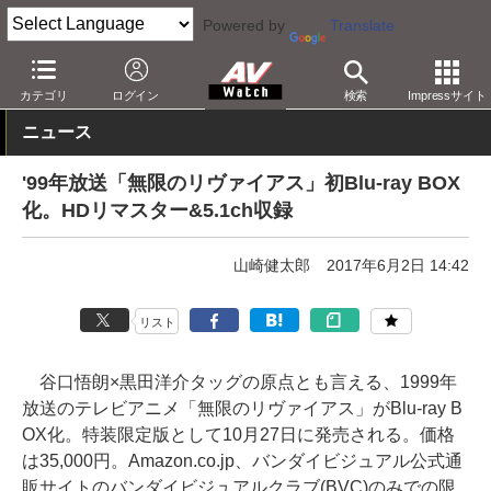
Powered by
Translate
AV Watch
コンテンツ・サービス
BD/DVD
カテゴリ
ログイン
検索
Impressサイト
ニュース
'99年放送「無限のリヴァイアス」初Blu-ray BOX
化。HDリマスター&5.1ch収録
山崎健太郎
2017年6月2日 14:42
リスト
谷口悟朗×黒田洋介タッグの原点とも言える、1999年
放送のテレビアニメ「無限のリヴァイアス」がBlu-ray B
OX化。特装限定版として10月27日に発売される。価格
は35,000円。Amazon.co.jp、バンダイビジュアル公式通
販サイトのバンダイビジュアルクラブ(BVC)のみでの限