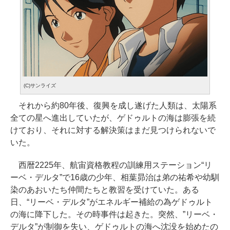
(C)サンライズ
それから約80年後、復興を成し遂げた人類は、太陽系
全ての星へ進出していたが、ゲドゥルトの海は膨張を続
けており、それに対する解決策はまだ見つけられないで
いた。
西暦2225年、航宙資格教程の訓練用ステーション“リ
ーベ・デルタ”で16歳の少年、相葉昴治は弟の祐希や幼馴
染のあおいたち仲間たちと教習を受けていた。ある
日、“リーベ・デルタ”がエネルギー補給の為ゲドゥルト
の海に降下した。その時事件は起きた。突然、”リーベ・
デルタ”が制御を失い、ゲドゥルトの海へ沈没を始めたの