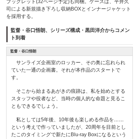
ブックレット(32ページ予定)も同梱。ケースは、平井久
司による新規描き下ろし収納BOXとインナージャケット
を採用する。
監督・谷口悟朗、シリーズ構成・黒田洋介からコメン
ト到着
監督・谷口悟朗
サンライズ企画室のロッカー、その奥に忘れられ
ていた一通の企画書。それが本作品のスタートで
す。
そこから始まるあがきの痕跡は、私を始めとする
スタッフや役者など、当時の個人的な命題と見るこ
ともできるでしょう。
私としては5年後、10年後も楽しめる作品を……
という考えで作っていましたが、20周年を目前とし
たこのタイミングで新たにBlu-ray Boxになるという