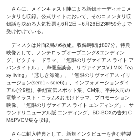
さらに、メインキャスト陣による新録オーディオコメ
ンタリも収録。公式サイトにおいて、そのコメンタリ収
録話を決める人気投票も6月2日～6月26日23時59分まで
受け付けている。
ディスクは片面2層の6枚組。収録時間は807分。特典
映像として、ノンテロップオープニング&エンディン
グ、ピクチャードラマ、「無限のリヴァイアス ライト ア
バンタイトル」、声優座談会、リヴァイアスVJ MIX「ea
sy living」「悲しき漂流」、「無限のリヴァイアス イリ
ュージョン(sere1～sere6)」、インフォメーションダイ
アル(全9種)、番組宣伝スポット集、CM集、平井久司の
電撃イラスト・コラム&おまけドラマ、プロモーション
映像、「無限のリヴァイアス ライト エンディング」、サ
ウンドリニューアル版 エンディング、BD-BOXの告知 C
M&PVCM集を収録。
さらに封入特典として、新規インタビューを含む特製