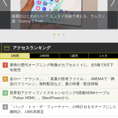
縦横比はどれがいい？ エンタメ目線で考える、サムスン
新「Galaxy Z Fold」
●
●
●
アクセスランキング
1時間
24時間
1週間
1カ月
東映の歴代オープニング映像がカプセルトイに。全5種で8月下
旬発売
金ロー「ナウシカ」、「真夏の怪奇ファイル」、ABEMAで「葬
送のフリーレン」無料配信など。夏の特番・配信情報
世界初アクティブノイズキャンセリングII搭載HDMIケーブル
「Pulsar HDMI」。SilentPowerから
「バック・トゥ・ザ・フューチャー」の時計台をモチーフにした
腕時計。1985本限定