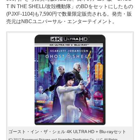
T IN THE SHELL/攻殻機動隊」のBDをセットにしたもの
(PJXF-1104)も7,590円で数量限定販売される。発売・販
売元はNBCユニバーサル・エンターテイメント。
ゴースト・イン・ザ・シェル 4K ULTRA HD + Blu-rayセット
(C) 2017 Paramount Pictures and Storyteller Distribution Co., LLC. All Rights