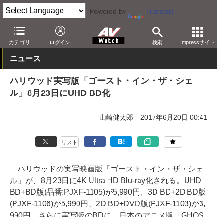
Powered by
Translate
AV Watch
コンテンツ・サービス
BD/DVD
カテゴリ
ログイン
検索
Impressサイト
ニュース
ハリウッド実写版「ゴースト・イン・ザ・シェ
ル」8月23日にUHD BD化
山崎健太郎
2017年6月20日 00:41
リスト
ハリウッドの実写映画版「ゴースト・イン・ザ・シェ
ル」が、8月23日に4K Ultra HD Blu-ray化される。UHD
BD+BD版(品番:PJXF-1105)が5,990円、3D BD+2D BD版
(PJXF-1106)が5,990円、2D BD+DVD版(PJXF-1103)が3,
990円。さらに実写版のBDに、日本のアニメ版「GHOS