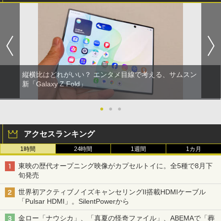
縦横比はどれがいい？ エンタメ目線で考える、サムスン
新「Galaxy Z Fold」
●
●
●
アクセスランキング
1時間
24時間
1週間
1カ月
東映の歴代オープニング映像がカプセルトイに。全5種で8月下
旬発売
世界初アクティブノイズキャンセリングII搭載HDMIケーブル
「Pulsar HDMI」。SilentPowerから
金ロー「ナウシカ」、「真夏の怪奇ファイル」、ABEMAで「葬