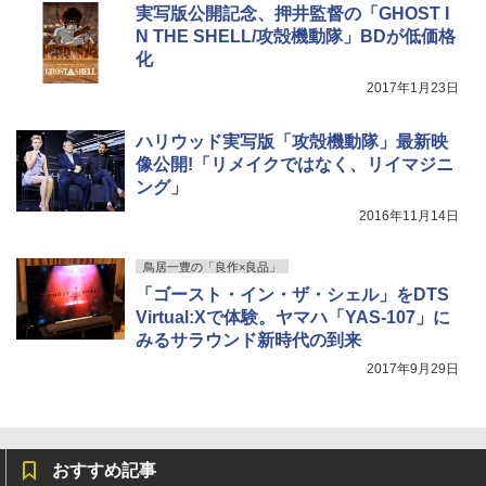
実写版公開記念、押井監督の「GHOST I
N THE SHELL/攻殻機動隊」BDが低価格
化
2017年1月23日
ハリウッド実写版「攻殻機動隊」最新映
像公開!「リメイクではなく、リイマジニ
ング」
2016年11月14日
鳥居一豊の「良作×良品」
「ゴースト・イン・ザ・シェル」をDTS
Virtual:Xで体験。ヤマハ「YAS-107」に
みるサラウンド新時代の到来
2017年9月29日
おすすめ記事