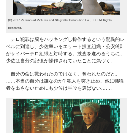
(C) 2017 Paramount Pictures and Storyteller Distribution Co., LLC. All Rights
Reserved.
テロ犯罪は脳をハッキングし操作するという驚異的レ
ベルに到達し、少佐率いるエリート捜査組織・公安9課
がサイバーテロ組織と対峙する。捜査を進めるうちに、
少佐は自分の記憶が操作されていたことに気づく。
自分の命は救われたのではなく、奪われたのだと。
……本当の自分は誰なのか? 犯人を突き止め、他に犠牲
者を出さないためにも少佐は手段を選ばない……。