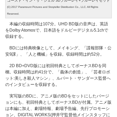
ゴースト・イン・ザ・シェル 3Dブルーレイ+ブルーレイセット
(C) 2017 Paramount Pictures and Storyteller Distribution Co., LLC. All Rights
Reserved.
本編の収録時間は107分。UHD BD版の音声は、英語
をDolby Atomosで、日本語をドルビーデジタル5.1chで
収録する。
BDには特典映像として、メイキング、「諜報部隊・公
安9課」、「人と機械」を収録。収録時間は約52分。
2D BD+DVD版には初回特典としてボーナスBDを同
梱。収録時間は約41分で、「義体の創造」、「芸者ロボ
ット:美しき殺人マシン」、ルパート・サンダース監督へ
のインタビューを収録する。
実写版のBDに、アニメ版のBDをセットにしたバージ
ョンにも、初回特典としてボーナスBDが付属。アニメ版
は本編に加え、劇場特報、劇場予告編、先行プロモーシ
ョン、DIGITAL WORKS(押井守監督他メインスタッフに