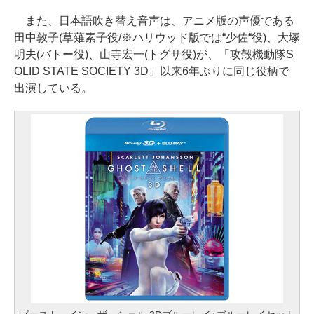
また、日本語吹き替え音声は、アニメ版の声優である
田中敦子(草薙素子役/※ハリウッド版では“少佐“役)、大塚
明夫(バトー役)、山寺宏一(トグサ役)が、「攻殻機動隊S
OLID STATE SOCIETY 3D」以来6年ぶりに同じ役柄で
出演している。