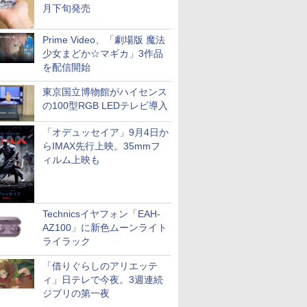
月下旬発売
Prime Video、「劇場版 魔法
少女まどか☆マギカ」3作品
を配信開始
東京国立博物館がハイセンス
の100型RGB LEDテレビ導入
「オデュッセイア」9月4日か
らIMAX先行上映。35mmフ
ィルム上映も
Technicsイヤフォン「EAH-
AZ100」に新色ムーンライト
ライラック
「借りぐらしのアリエッテ
ィ」日テレで今夜。3週連続
ジブリの第一夜