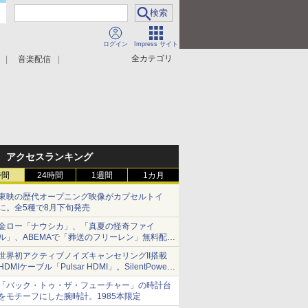
ログイン
Impress サイト
全カテゴリ
音楽配信
アクセスランキング
時間
24時間
1週間
1カ月
東映の歴代オープニング映像がカプセルトイ
に。全5種で8月下旬発売
金ロー「ナウシカ」、「真夏の怪奇ファイ
ル」、ABEMAで「葬送のフリーレン」無料配信
など。夏の特番・配信情報
世界初アクティブノイズキャンセリングII搭載
HDMIケーブル「Pulsar HDMI」。SilentPower
から
「バック・トゥ・ザ・フューチャー」の時計台
をモチーフにした腕時計。1985本限定