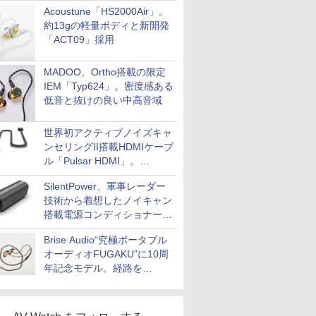
Acoustune「HS2000Air」。
約13gの軽量ボディと新開発
「ACT09」採用
MADOO、Ortho搭載の限定
IEM「Typ624」。密度感ある
低音と抜けの良い中高音域
世界初アクティブノイズキャ
ンセリングII搭載HDMIケーブ
ル「Pulsar HDMI」。
SilentPowerから
SilentPower、軍事レーダー
技術から着想したノイキャン
搭載電源コンディショナー
「AC iPurifier2」
Brise Audio“究極ポータブル
オーディオFUGAKU”に10周
年記念モデル。経路を
NISHIKIで統一。400万円