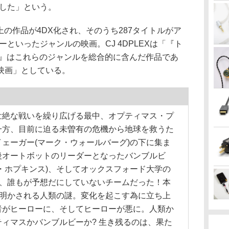
功した」という。
上の作品が4DX化され、そのうち287タイトルがア
といったジャンルの映画。CJ 4DPLEXは「『ト
王』はこれらのジャンルを総合的に含んだ作品であ
映画」としている。
壮絶な戦いを繰り広げる最中、オプティマス・プ
一方、目前に迫る未曽有の危機から地球を救うた
ェーガー(マーク・ウォールバーグ)の下に集ま
後オートボットのリーダーとなったバンブルビ
・ホプキンス)、そしてオックスフォード大学の
う、誰もが予想だにしていないチームだった！本
て明かされる人類の謎。変化を起こす為に立ち上
者がヒーローに、そしてヒーローが悪に。人類か
ィマスかバンブルビーか? 生き残るのは、果た