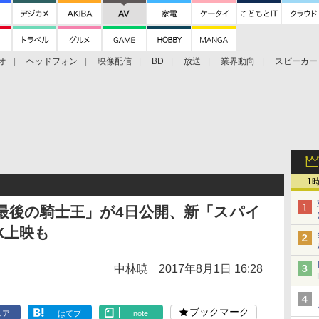
オ
ヘッドフォン
映像配信
BD
放送
業界動向
スピーカー
ェクタ
PS4
BDプレーヤー
映像配信
BD
1
最後の騎士王」が4日公開、新「スパイ
X上映も
中林暁
2017年8月1日 16:28
ブックマーク
ェア
はてブ
note