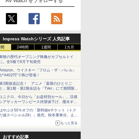
AV Watch をフォローする
Impress Watchシリーズ 人気記事
時間
24時間
1週間
1カ月
東映の歴代オープニング映像がカプセルトイ
に。全5種で8月下旬発売
Amazon、ウイスキー「フロム・ザ・バレル」
が“4402円”で再び登場！
第3期放送記念！ アニメ「薬屋のひとりご
と」第1期・第2期全話を「TVer」にて期間限定
で順次無料配信開始
ユニクロ、今日から「お盆特別セール」。涼感
シアサッカーワンピース待望値下げ、撥水ギア
ショーツは1990円に
はやぶさ50％オフの「新幹線eチケット（トク
だ値スペシャル28）」発売。秋冬乗車分、えき
ねっと限定
もっと見る
おすすめ記事