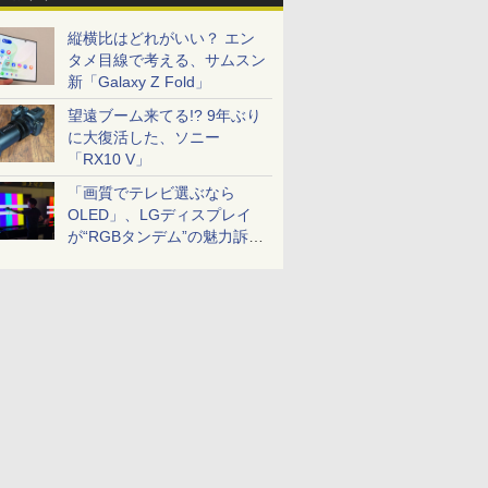
縦横比はどれがいい？ エン
タメ目線で考える、サムスン
新「Galaxy Z Fold」
望遠ブーム来てる!? 9年ぶり
に大復活した、ソニー
「RX10 V」
「画質でテレビ選ぶなら
OLED」、LGディスプレイ
が“RGBタンデム”の魅力訴
求。液晶とのガチ比較も