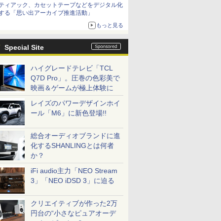
ティアック、カセットテープなどをデジタル化
する「思い出アーカイブ推進活動」
もっと見る
Special Site
ハイグレードテレビ「TCL
Q7D Pro」。圧巻の色彩美で
映画＆ゲームが極上体験に
レイズのパワーデザインホイ
ール「M6」に新色登場!!
総合オーディオブランドに進
化するSHANLINGとは何者
か？
iFi audio主力「NEO Stream
3」「NEO iDSD 3」に迫る
クリエイティブが作った2万
円台の“小さなピュアオーデ