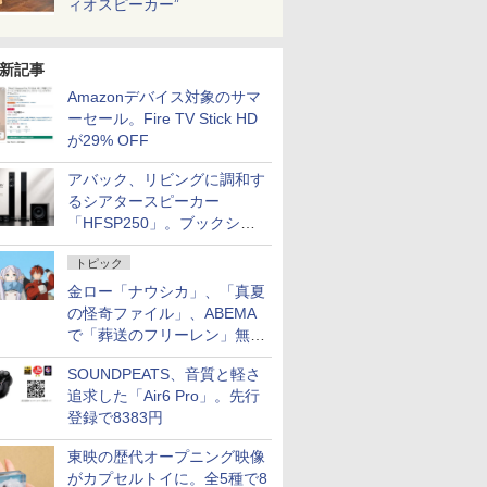
ィオスピーカー”
新記事
Amazonデバイス対象のサマ
ーセール。Fire TV Stick HD
が29% OFF
アバック、リビングに調和す
るシアタースピーカー
「HFSP250」。ブックシェ
ルフはペア3万円以下
トピック
金ロー「ナウシカ」、「真夏
の怪奇ファイル」、ABEMA
で「葬送のフリーレン」無料
配信など。夏の特番・配信情
SOUNDPEATS、音質と軽さ
報
追求した「Air6 Pro」。先行
登録で8383円
東映の歴代オープニング映像
がカプセルトイに。全5種で8