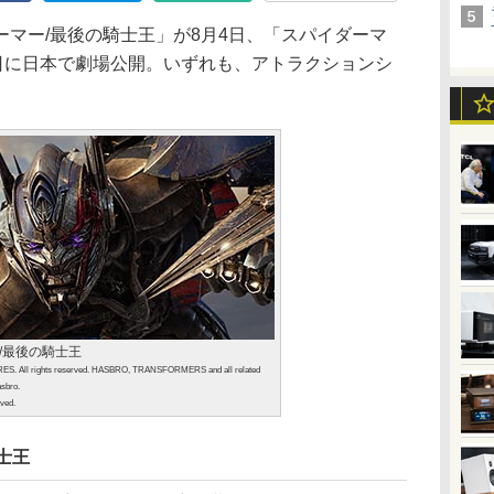
マー/最後の騎士王」が8月4日、「スパイダーマ
1日に日本で劇場公開。いずれも、アトラクションシ
/最後の騎士王
. All rights reserved. HASBRO, TRANSFORMERS and all related
asbro.
rved.
士王