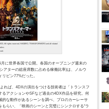
. All rights reserved. HASBRO, TRANSFORMERS and all related
asbro.
rved.
6月に世界各国で公開。各国のオープニング週末の
DXシアターの総座席数に占める稼働比率)は、ノルウ
ィリピン77%だった。
Xによれば、4DXの演出をつける技術者は「トランスフ
るアクションやSFなど過去の4DX作品を研究。何
械的な動作があるシーンを調べ、プロのカーレーサ
をもらい、「映画のシーンと完璧にシンクロする“ラ