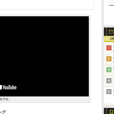
1
本予告
ング