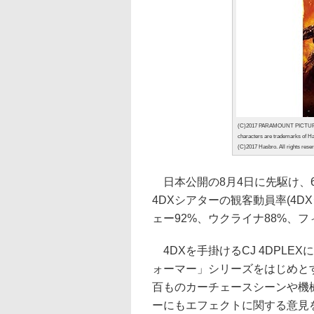
(C)2017 PARAMOUNT PICTURES
characters are trademarks of H
(C)2017 Hasbro. All rights rese
日本公開の8月4日に先駆け、
4DXシアターの観客動員率(4
ェー92%、ウクライナ88%、フ
4DXを手掛けるCJ 4DPLE
ォーマー」シリーズをはじめとす
百ものカーチェースシーンや機
ーにもエフェクトに関する意見