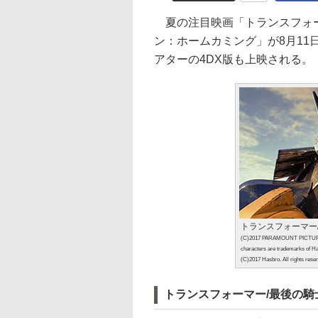
夏の注目映画「トランスフォー
ン：ホームカミング」が8月1
アターの4DX版も上映される。
トランスフォーマー
(C)2017 PARAMOUNT PICTURES
characters are trademarks of H
(C)2017 Hasbro. All rights rese
トランスフォーマー/最後の騎