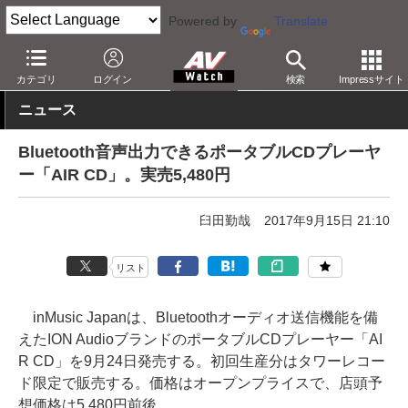
Powered by
Translate
AV Watch
製品
ポータブルオーディオ
カテゴリ
ログイン
検索
Impressサイト
ニュース
Bluetooth音声出力できるポータブルCDプレーヤ
ー「AIR CD」。実売5,480円
臼田勤哉
2017年9月15日 21:10
リスト
inMusic Japanは、Bluetoothオーディオ送信機能を備
えたION AudioブランドのポータブルCDプレーヤー「AI
R CD」を9月24日発売する。初回生産分はタワーレコー
ド限定で販売する。価格はオープンプライスで、店頭予
想価格は5,480円前後。