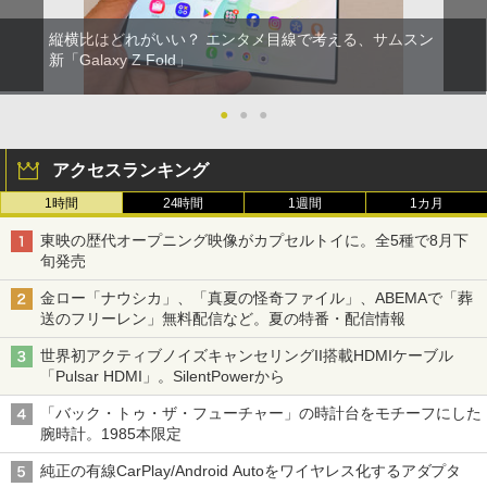
縦横比はどれがいい？ エンタメ目線で考える、サムスン
新「Galaxy Z Fold」
●
●
●
アクセスランキング
1時間
24時間
1週間
1カ月
東映の歴代オープニング映像がカプセルトイに。全5種で8月下
旬発売
金ロー「ナウシカ」、「真夏の怪奇ファイル」、ABEMAで「葬
送のフリーレン」無料配信など。夏の特番・配信情報
世界初アクティブノイズキャンセリングII搭載HDMIケーブル
「Pulsar HDMI」。SilentPowerから
「バック・トゥ・ザ・フューチャー」の時計台をモチーフにした
腕時計。1985本限定
純正の有線CarPlay/Android Autoをワイヤレス化するアダプタ