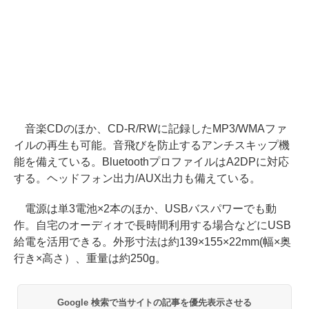
音楽CDのほか、CD-R/RWに記録したMP3/WMAファ
イルの再生も可能。音飛びを防止するアンチスキップ機
能を備えている。BluetoothプロファイルはA2DPに対応
する。ヘッドフォン出力/AUX出力も備えている。
電源は単3電池×2本のほか、USBバスパワーでも動
作。自宅のオーディオで長時間利用する場合などにUSB
給電を活用できる。外形寸法は約139×155×22mm(幅×奥
行き×高さ）、重量は約250g。
Google 検索で当サイトの記事を優先表示させる