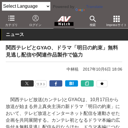
Powered by
Translate
AV Watch
コンテンツ・サービス
映像配信
GYAO!
カテゴリ
ログイン
検索
Impressサイト
ニュース
関西テレビとGYAO、ドラマ「明日の約束」無料
見逃し配信や関連作品製作で協力
中林暁
2017年10月6日 18:06
リスト
関西テレビ放送(カンテレ)とGYAOは、10月17日から
放送が始まる井上真央主演の新ドラマ「明日の約束」に
おいて、テレビ放送とインターネット配信を連動させた
企画を共同展開する。カンテレ初となるドラマ本編の広
告付き無料見逃し配信を行なうほか、ドラマ本編につな