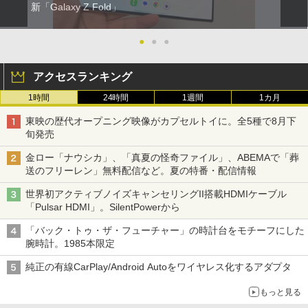
新「Galaxy Z Fold」
●
●
●
アクセスランキング
1時間
24時間
1週間
1カ月
東映の歴代オープニング映像がカプセルトイに。全5種で8月下
旬発売
金ロー「ナウシカ」、「真夏の怪奇ファイル」、ABEMAで「葬
送のフリーレン」無料配信など。夏の特番・配信情報
世界初アクティブノイズキャンセリングII搭載HDMIケーブル
「Pulsar HDMI」。SilentPowerから
「バック・トゥ・ザ・フューチャー」の時計台をモチーフにした
腕時計。1985本限定
純正の有線CarPlay/Android Autoをワイヤレス化するアダプタ
もっと見る