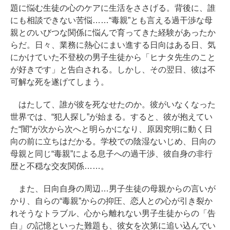
題に悩む生徒の心のケアに生活をささげる。背後に、誰
にも相談できない苦悩……“毒親”とも言える過干渉な母
親とのいびつな関係に悩んで育ってきた経験があったか
らだ。日々、業務に熱心にまい進する日向はある日、気
にかけていた不登校の男子生徒から「ヒナタ先生のこと
が好きです」と告白される。しかし、その翌日、彼は不
可解な死を遂げてしまう。
はたして、誰が彼を死なせたのか。彼がいなくなった
世界では、“犯人探し”が始まる。すると、彼が抱えてい
た“闇”が次から次へと明らかになり、原因究明に動く日
向の前に立ちはだかる。学校での陰湿ないじめ、日向の
母親と同じ“毒親”による息子への過干渉、彼自身の非行
歴と不穏な交友関係……。
また、日向自身の周辺…男子生徒の母親からの言いが
かり、自らの“毒親”からの抑圧、恋人との心が引き裂か
れそうなトラブル、心から離れない男子生徒からの「告
白」の記憶といった難題も、彼女を次第に追い込んでい