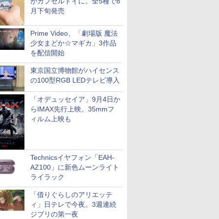
がカプセルトイに。全5種で8
月下旬発売
Prime Video、「劇場版 魔法
少女まどか☆マギカ」3作品
を配信開始
東京国立博物館がハイセンス
の100型RGB LEDテレビ導入
「オデュッセイア」9月4日か
らIMAX先行上映。35mmフ
ィルム上映も
Technicsイヤフォン「EAH-
AZ100」に新色ムーンライト
ライラック
「借りぐらしのアリエッテ
ィ」日テレで今夜。3週連続
ジブリの第一夜