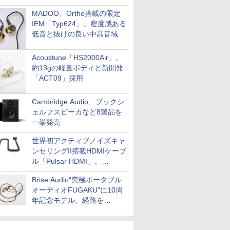
MADOO、Ortho搭載の限定
IEM「Typ624」。密度感ある
低音と抜けの良い中高音域
Acoustune「HS2000Air」。
約13gの軽量ボディと新開発
「ACT09」採用
Cambridge Audio、ブックシ
ェルフスピーカなど8製品を
一挙発売
世界初アクティブノイズキャ
ンセリングII搭載HDMIケーブ
ル「Pulsar HDMI」。
SilentPowerから
Brise Audio“究極ポータブル
オーディオFUGAKU”に10周
年記念モデル。経路を
NISHIKIで統一。400万円