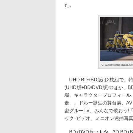
た。
(C) 2016 Universal Studios. All
UHD BD+BD版は2枚組で
(UHD版+BD/DVD版)のほか
場、キャラクタープロフィール
走」、ドルー誕生の舞台裏、A
盗グルーTV、みんなで歌おう!
ック･ビデオ、ミニオン逮捕写
BD+DVDセットや、3D BD