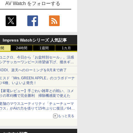
AV Watch をフォローする
Impress Watchシリーズ 人気記事
時間
24時間
1週間
1カ月
ユニクロ、今日から「お盆特別セール」。涼感
シアサッカーワンピース待望値下げ、撥水ギア
ショーツは1990円に
KDDI、楽天へのローミングを9月末で終了
ミスド「Mrs. GREEN APPLE」のコラボドーナ
ツ4種、いよいよ発売！
【家電レビュー】手ごわい雑草との戦い、コメ
リの草刈機で完全勝利 掃除機感覚で使えた
老舗のマウスユーティリティ「チューチューマ
ウス」がAIの力を借りて15年ぶりに復活／64bit
化、Windows 10/11、「Chrome」も走り回
もっと見る
る。復活記念で2026年末まで500円