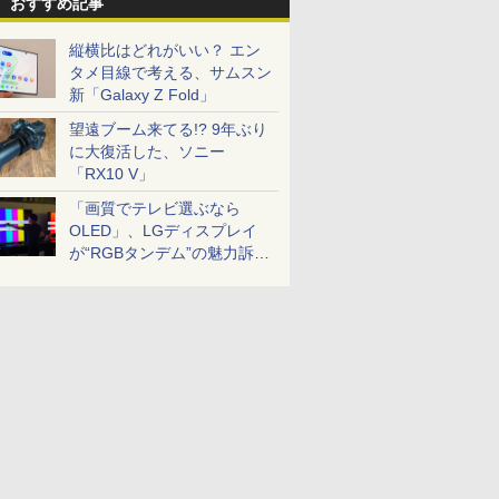
おすすめ記事
縦横比はどれがいい？ エン
タメ目線で考える、サムスン
新「Galaxy Z Fold」
望遠ブーム来てる!? 9年ぶり
に大復活した、ソニー
「RX10 V」
「画質でテレビ選ぶなら
OLED」、LGディスプレイ
が“RGBタンデム”の魅力訴
求。液晶とのガチ比較も