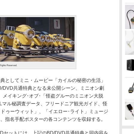
 Rights Reserved.
、特典としてミニ・ムービー「カイルの秘密の生活」
、BD/DVD共通特典となる未公開シーン、ミニオン劇
、メイキング･オブ･「怪盗グルーのミニオン大脱
VLマル秘調査データ、フリードニア観光ガイド、怪
「ドゥーウィット」、「イエロー･ライト」ミュージ
真、指名手配ポスターの各コンテンツを収録する。
+BDセットには、上記のBD/DVD共通特典と同内容を