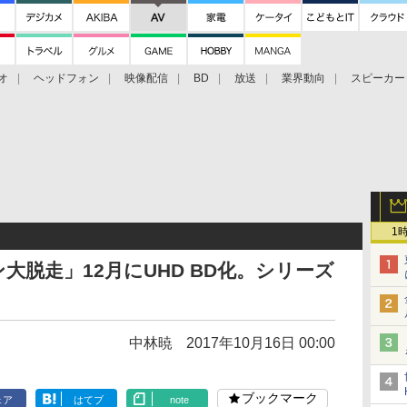
オ
ヘッドフォン
映像配信
BD
放送
業界動向
スピーカー
ェクタ
PS4
BDプレーヤー
映像配信
BD
1
大脱走」12月にUHD BD化。シリーズ
中林暁
2017年10月16日 00:00
ブックマーク
ェア
はてブ
note