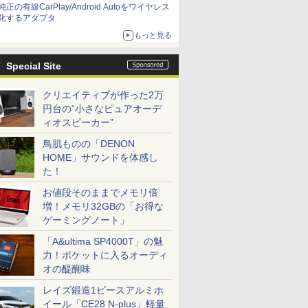
純正の有線CarPlay/Android Autoをワイヤレス
化するアダプタ
もっと見る
Special Site
クリエイティブが作った2万
円台の“小さなピュアオーデ
ィオスピーカー”
鳥肌ものの「DENON
HOME」サウンドを体感し
た！
お値段そのままでメモリ倍
増！メモリ32GBの「お得な
ゲーミングノート」
「A&ultima SP4000T」の魅
力！ポケットに入るオーディ
オの醍醐味
レイズ鍛造1ピースアルミホ
イール「CE28 N-plus」軽量