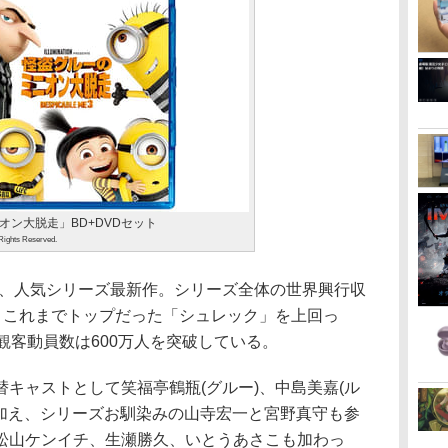
オン大脱走」BD+DVDセット
 Rights Reserved.
の、人気シリーズ最新作。シリーズ全体の世界興行収
破し、これまでトップだった「シュレック」を上回っ
観客動員数は600万人を突破している。
キャストとして笑福亭鶴瓶(グルー)、中島美嘉(ル
に加え、シリーズお馴染みの山寺宏一と宮野真守も参
松山ケンイチ、生瀬勝久、いとうあさこも加わっ