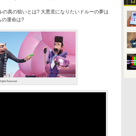
の真の狙いとは? 大悪党になりたいドルーの夢は
ちの運命は?
 Rights Reserved.