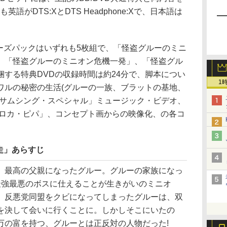
語がDTS:XとDTS Headphone:Xで、日本語は
ーズパックはいずれも5枚組で、「怪盗グルーのミニ
、「怪盗グルーのミニオン危機一発」、「怪盗グル
する特典DVDの収録時間は約24分で、脚本につい
1
ワルの秘密の生活(グルーの一族、ブラットの基地、
・サムシング・スペシャル」ミュージック・ビデオ、
・ロカ・ピパ」、コンセプト画からの映像化、の各コ
走」あらすじ
最高の父親になったグルー。グルーの家族になっ
最強最悪のボスに仕えることが生きがいのミニオ
、反悪党同盟をクビになってしまったグルーは、双
を決して会いに行くことに。しかしそこにいたの
万の富を持つ、グルーとは正反対の人物だった!