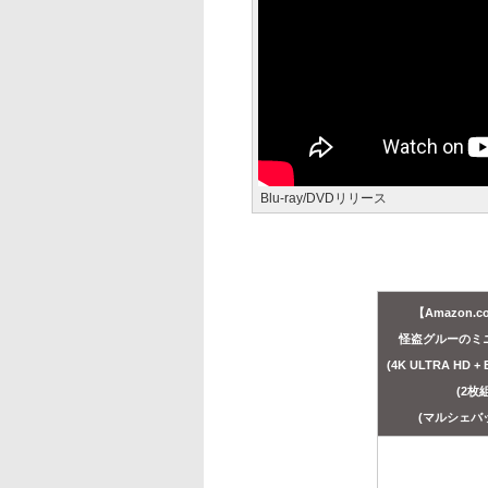
Blu-ray/DVDリリース
【Amazon.c
怪盗グルーのミ
(4K ULTRA HD +
(2枚組
(マルシェバ