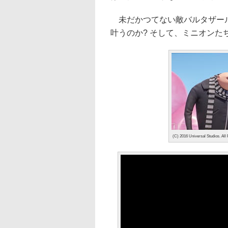
未だかつてない敵バルタザール
叶うのか? そして、ミニオンた
(C) 2016 Universal Studios. All