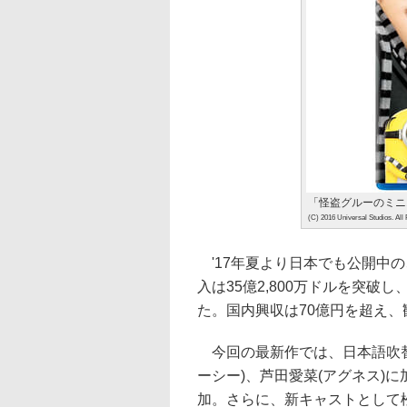
「怪盗グルーのミニ
(C) 2016 Universal Studios. All
'17年夏より日本でも公開中
入は35億2,800万ドルを突
た。国内興収は70億円を超え、
今回の最新作では、日本語吹替
ーシー)、芦田愛菜(アグネス)
加。さらに、新キャストとして