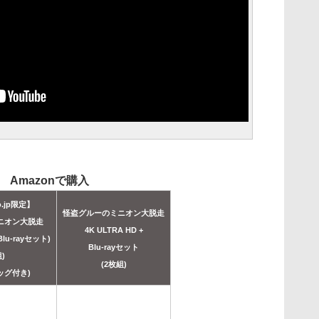
Amazonで購入
o.jp限定】
怪盗グルーのミニオン大脱走
ニオン大脱走
4K ULTRA HD +
 Blu-rayセット)
Blu-rayセット
)
(2枚組)
ッグ付き)