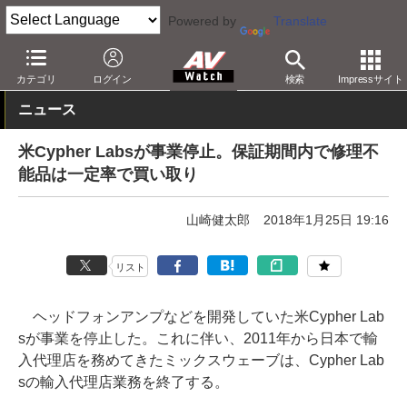
Powered by
Translate
AV Watch
動向
業界動向
経営/IR
カテゴリ
ログイン
検索
Impressサイト
ニュース
米Cypher Labsが事業停止。保証期間内で修理不
能品は一定率で買い取り
山崎健太郎
2018年1月25日 19:16
リスト
ヘッドフォンアンプなどを開発していた米Cypher Lab
sが事業を停止した。これに伴い、2011年から日本で輸
入代理店を務めてきたミックスウェーブは、Cypher Lab
sの輸入代理店業務を終了する。